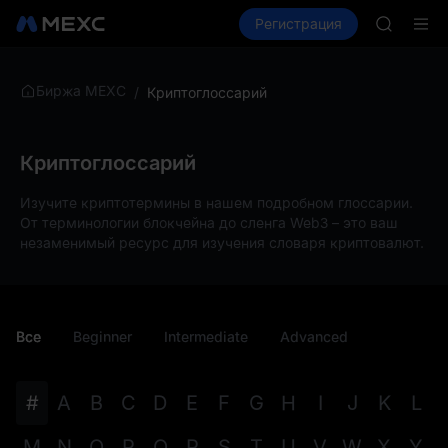
AAOI
Купить крипто
Рынки
Регистрация
Спот
Фьючерсы
SKYAI
Подписк
SPCX ра
GOLD(X
Биржа MEXC
/
Криптоглоссарий
AAOI
SKYAI
Подписк
Криптоглоссарий
SPCX ра
Изучите криптотермины в нашем подробном глоссарии.
От терминологии блокчейна до сленга Web3 – это ваш
незаменимый ресурс для изучения словаря криптовалют.
Все
Beginner
Intermediate
Advanced
#
A
B
C
D
E
F
G
H
I
J
K
L
M
N
O
P
Q
R
S
T
U
V
W
X
Y