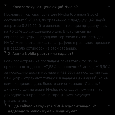
1
.
Какова текущая цена акций
Nvidia
?
Последняя торговая цена для 
Nvidia
 (
Common Stock
) 
составляет 
$ 219,49
, по сравнению с предыдущей ценой 
закрытия 
$ 219,22
. Это означает, что акция продвинулась 
на 
+0,28%
 до сегодняшнего дня. Внутридневные 
обновления цены и недавнюю торговую активность для 
NVDA
 можно отслеживать на графике в реальном времени 
и в разделе котировок на этой странице.
2
.
Акции
Nvidia
растут или падают?
Если посмотреть на последние показатели, то 
NVDA
принесла доходность 
+7,53%
 за последний месяц, 
+15,50%
за последние шесть месяцев и 
+22,33%
 за последний год. 
Эти цифры отражают только изменение цены акций, но не 
влияние дивидендов. Вместе они описывают 
Сильный
динамику цен на акции 
Nvidia
, но следует помнить, что 
доходность в прошлом не гарантирует будущих 
результатов.
3
.
Где сейчас находится
NVDA
относительно 52-
недельного максимума и минимума?