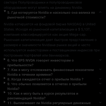
секторе 
Полупроводники и полупроводниковое 
оборудование
 могут влиять на динамику 
Nvidia
.
5
.
Где котируется
Nvidia
и насколько она велика по
рыночной стоимости?
Nvidia
 котируется на фондовой бирже 
NASDAQ
 в 
United 
States
. Исходя из рыночной капитализации в 
$ 5,13T
, 
компания классифицируется как акция 
Mega-cap
. 
Рыночная капитализация дает быстрое представление о 
размере и значимости 
Nvidia
на рынке акций и часто 
используется инвесторами и поставщиками индексов при 
построении портфелей или бенчмарков.
6
.
Что EPS
NVDA
говорит инвесторам о
прибыльности?
7
.
Как я могу отслеживать финансовые показатели
Nvidia
в течении времени?
8
.
Когда ожидается отчет о прибыли
Nvidia
?
9
.
Что обычно появляется в отчетах о прибыли
Nvidia
?
10
.
Как я могу быть в курсе результатов и
рекомендаций
Nvidia
?
11
.
Выплачивает ли
Nvidia
регулярные денежные