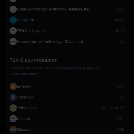
Creative Medical Technology Holdings, Inc.
CELZ
Gauzy Ltd.
GAUZ
TEN Holdings, Inc.
XHLD
Autozi Internet Technology (Global) Ltd
AZI
Топ-5 криптовалют
Изучите криптовалюты с самой высокой рыночной
капитализацией
Биткоин
BTC
Эфириум
ETH
Tether Gold
GOLD(XAUT)
Солана
SOL
Монеро
XMR