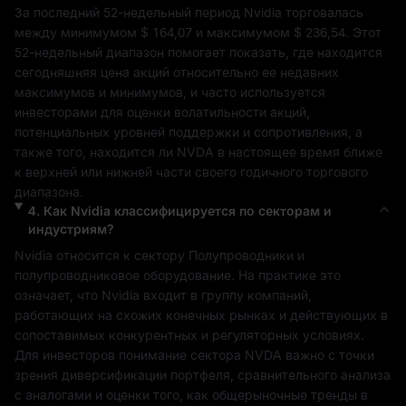
За последний 52-недельный период 
Nvidia
 торговалась 
между минимумом 
$ 164,07
 и максимумом 
$ 236,54
. Этот 
52-недельный диапазон помогает показать, где находится 
сегодняшняя цена акций относительно ее недавних 
максимумов и минимумов, и часто используется 
инвесторами для оценки волатильности акций, 
потенциальных уровней поддержки и сопротивления, а 
также того, находится ли 
NVDA
 в настоящее время ближе 
к верхней или нижней части своего годичного торгового 
диапазона.
4
.
Как
Nvidia
классифицируется по секторам и
индустриям?
Nvidia
 относится к сектору 
Полупроводники и 
полупроводниковое оборудование
. На практике это 
означает, что 
Nvidia
 входит в группу компаний, 
работающих на схожих конечных рынках и действующих в 
сопоставимых конкурентных и регуляторных условиях. 
Для инвесторов понимание сектора 
NVDA
 важно с точки 
зрения диверсификации портфеля, сравнительного анализа 
с аналогами и оценки того, как общерыночные тренды в 