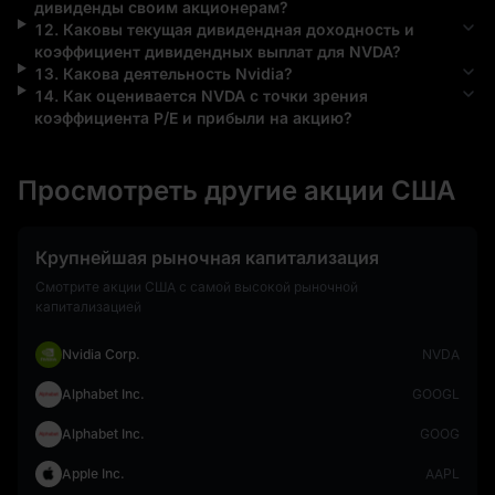
дивиденды своим акционерам?
12
.
Каковы текущая дивидендная доходность и
коэффициент дивидендных выплат для
NVDA
?
13
.
Какова деятельность
Nvidia
?
14
.
Как оценивается
NVDA
с точки зрения
коэффициента P/E и прибыли на акцию?
Просмотреть другие акции США
Крупнейшая рыночная капитализация
Смотрите акции США с самой высокой рыночной
капитализацией
Nvidia Corp.
NVDA
Alphabet Inc.
GOOGL
Alphabet Inc.
GOOG
Apple Inc.
AAPL