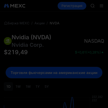
GOLD(X
Купить крипто
Рынки
Регистрация
Спот
Фьючерсы
SPCX
CASHCA
HFT
UNITREE
/
/
NVDA
Биржа MEXC
Акции
Фьючерс
GOLD(X
Nvidia
(
NVDA
)
SPCX
NASDAQ
CASHCA
Nvidia Corp.
HFT
$
219,49
$
+0,61
(
+0,28%
)
UNITREE
Фьючерс
Торговля фьючерсами на американские акции
1D
1W
1M
1Y
5Y