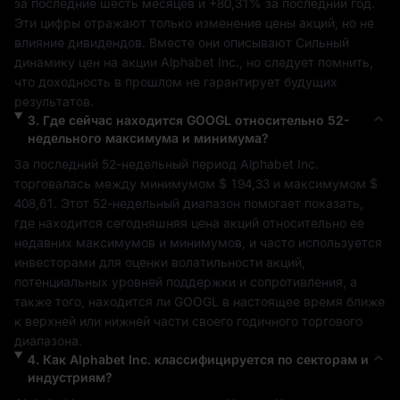
за последние шесть месяцев и 
+80,31%
 за последний год. 
Эти цифры отражают только изменение цены акций, но не 
влияние дивидендов. Вместе они описывают 
Сильный
динамику цен на акции 
Alphabet Inc.
, но следует помнить, 
что доходность в прошлом не гарантирует будущих 
результатов.
3
.
Где сейчас находится
GOOGL
относительно 52-
недельного максимума и минимума?
За последний 52-недельный период 
Alphabet Inc.
торговалась между минимумом 
$ 194,33
 и максимумом 
$ 
408,61
. Этот 52-недельный диапазон помогает показать, 
где находится сегодняшняя цена акций относительно ее 
недавних максимумов и минимумов, и часто используется 
инвесторами для оценки волатильности акций, 
потенциальных уровней поддержки и сопротивления, а 
также того, находится ли 
GOOGL
 в настоящее время ближе 
к верхней или нижней части своего годичного торгового 
диапазона.
4
.
Как
Alphabet Inc.
классифицируется по секторам и
индустриям?