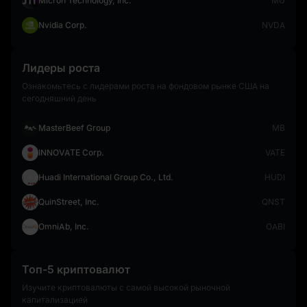
Micron Technology, Inc.
MU
Nvidia Corp.
NVDA
Лидеры роста
Ознакомьтесь с лидерами роста на фондовом рынке США на
сегодняшний день
MasterBeef Group
MB
INNOVATE Corp.
VATE
Huadi International Group Co., Ltd.
HUDI
QuinStreet, Inc.
QNST
OmniAb, Inc.
OABI
Топ-5 криптовалют
Изучите криптовалюты с самой высокой рыночной
капитализацией