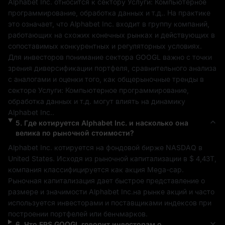
Alphabet Inc.
 относится к сектору 
Услуги: Компьютерное 
программирование, обработка данных и т.д.
. На практике 
это означает, что 
Alphabet Inc.
 входит в группу компаний, 
работающих на схожих конечных рынках и действующих в 
сопоставимых конкурентных и регуляторных условиях. 
Для инвесторов понимание сектора 
GOOGL
 важно с точки 
зрения диверсификации портфеля, сравнительного анализа 
с аналогами и оценки того, как общерыночные тренды в 
секторе 
Услуги: Компьютерное программирование, 
обработка данных и т.д.
 могут влиять на динамику 
Alphabet Inc.
.
5
.
Где котируется
Alphabet Inc.
и насколько она
велика по рыночной стоимости?
Alphabet Inc.
 котируется на фондовой бирже 
NASDAQ
 в 
United States
. Исходя из рыночной капитализации в 
$ 4,43T
, 
компания классифицируется как акция 
Mega-cap
. 
Рыночная капитализация дает быстрое представление о 
размере и значимости 
Alphabet Inc.
на рынке акций и часто 
используется инвесторами и поставщиками индексов при 
построении портфелей или бенчмарков.
6
.
Что EPS
GOOGL
говорит инвесторам о