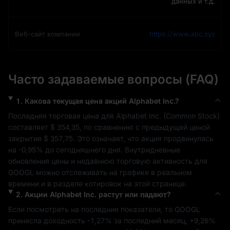
данных и т.д.
Веб-сайт компании
https://www.abc.xyz
Часто задаваемые вопросы (FAQ)
1
.
Какова текущая цена акций
Alphabet Inc.
?
Последняя торговая цена для 
Alphabet Inc.
 (
Common Stock
) 
составляет 
$ 354,35
, по сравнению с предыдущей ценой 
закрытия 
$ 357,75
. Это означает, что акция продвинулась 
на 
-0,95%
 до сегодняшнего дня. Внутридневные 
обновления цены и недавнюю торговую активность для 
GOOGL
 можно отслеживать на графике в реальном 
времени и в разделе котировок на этой странице.
2
.
Акции
Alphabet Inc.
растут или падают?
Если посмотреть на последние показатели, то 
GOOGL
принесла доходность 
-1,27%
 за последний месяц, 
+9,26%