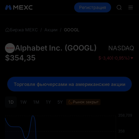
GOLD(X
Купить крипто
Рынки
Регистрация
Спот
Фьючерсы
AAOI
SKYAI
Подписк
SPCX ра
/
/
GOOGL
Биржа MEXC
Акции
GOLD(X
AAOI
Alphabet Inc.
(
GOOGL
)
NASDAQ
SKYAI
Подписк
$
354,35
$
-3,40
(
-0,95%
)
SPCX ра
Торговля фьючерсами на американские акции
1D
1W
1M
1Y
5Y
Рынок закрыт