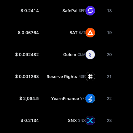
$ 0.2414
SafePal
18
SFP
$ 0.06764
BAT
19
BAT
$ 0.092482
Golem
20
GLM
$ 0.001263
Reserve Rights
21
RSR
$ 2,064.5
YearnFinance
22
YFI
$ 0.2134
SNX
23
SNX