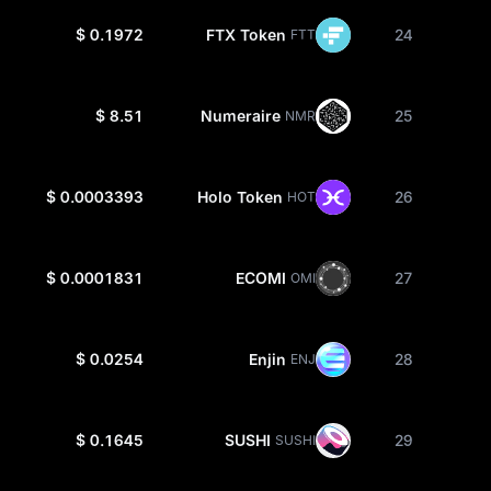
$ 0.1972
FTX Token
24
FTT
$ 8.51
Numeraire
25
NMR
$ 0.0003393
Holo Token
26
HOT
$ 0.0001831
ECOMI
27
OMI
$ 0.0254
Enjin
28
ENJ
$ 0.1645
SUSHI
29
SUSHI