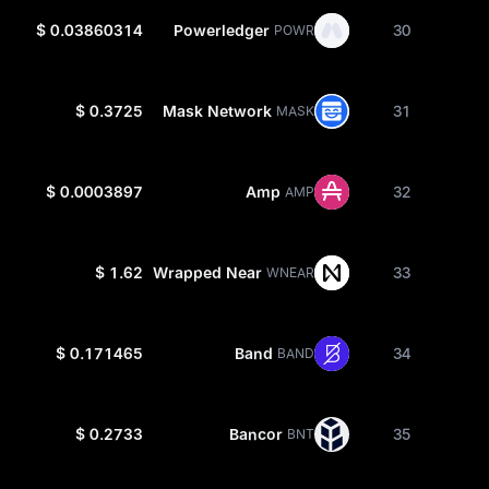
$ 0.03860314
Powerledger
30
POWR
$ 0.3725
Mask Network
31
MASK
$ 0.0003897
Amp
32
AMP
$ 1.62
Wrapped Near
33
WNEAR
$ 0.171465
Band
34
BAND
$ 0.2733
Bancor
35
BNT