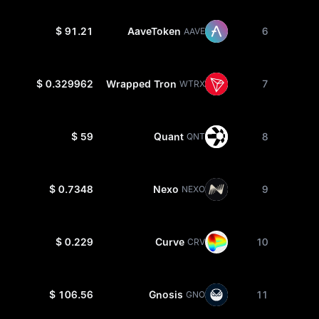
$ 91.21
AaveToken
6
AAVE
$ 0.329962
Wrapped Tron
7
WTRX
$ 59
Quant
8
QNT
$ 0.7348
Nexo
9
NEXO
$ 0.229
Curve
10
CRV
$ 106.56
Gnosis
11
GNO