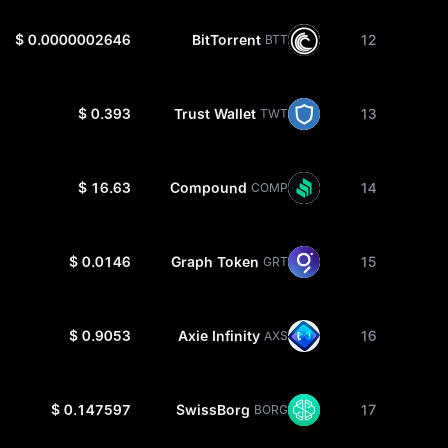
$ 0.0000002646
BitTorrent
12
BTT
$ 0.393
Trust Wallet
13
TWT
$ 16.63
Compound
14
COMP
$ 0.0146
Graph Token
15
GRT
$ 0.9053
Axie Infinity
16
AXS
$ 0.147597
SwissBorg
17
BORG