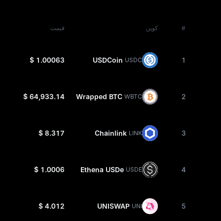
#
کوین
قیمت
$ 1.00063
USDCoin
1
USDC
$ 64,933.14
Wrapped BTC
2
WBTC
$ 8.317
Chainlink
3
LINK
$ 1.0006
Ethena USDe
4
USDE
$ 4.012
UNISWAP
5
UNI