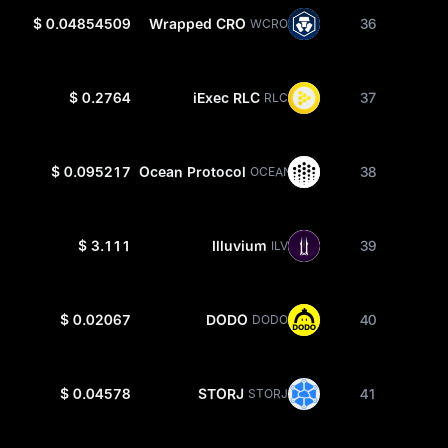
$ 0.04854509
Wrapped CRO
36
WCRO
$ 0.2764
iExec RLC
37
RLC
$ 0.095217
Ocean Protocol
38
OCEAN
$ 3.111
Illuvium
39
ILV
$ 0.02067
DODO
40
DODO
$ 0.04578
STORJ
41
STORJ