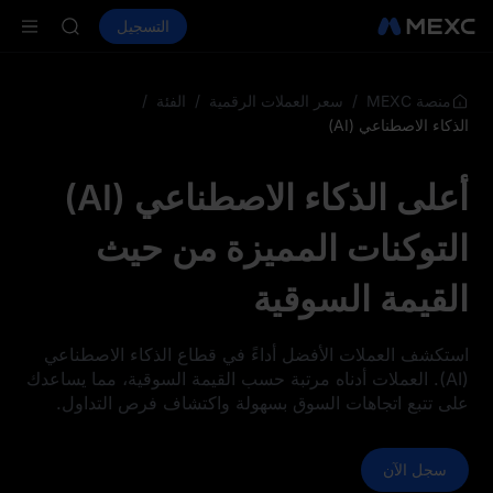
AAOI
شراء العملات المشفرة
الأسواق
التسجيل
العقود الفورية
SKYAI
ال
اشتراك سوق ي
SPCX يرتفع رغم انتهاء الحظر
LD(XAU)
/
/
/
منصة MEXC
سعر العملات الرقمية
الفئة
AAOI
الذكاء الاصطناعي (AI)
SKYAI
اشتراك سوق ي
أعلى الذكاء الاصطناعي (AI)
SPCX يرتفع رغم انتهاء الحظر
التوكنات المميزة من حيث
القيمة السوقية
استكشف العملات الأفضل أداءً في قطاع الذكاء الاصطناعي
(AI). العملات أدناه مرتبة حسب القيمة السوقية، مما يساعدك
على تتبع اتجاهات السوق بسهولة واكتشاف فرص التداول.
سجل الآن