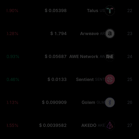
-1.90%
$ 0.05398
Talus
22
US
-0.28%
$ 1.794
Arweave
23
AR
+0.93%
$ 0.05687
AWE Network
24
AWE
+0.46%
$ 0.0133
Sentient
25
SENT
-0.13%
$ 0.090909
Golem
26
GLM
-3.55%
$ 0.0039582
AKEDO
27
AKE