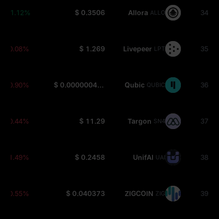
+1.12%
$ 0.3506
Allora
34
ALLO
-0.08%
$ 1.269
Livepeer
35
LPT
-0.90%
$ 0.0000004472
Qubic
36
QUBIC
-0.44%
$ 11.29
Targon
37
SN4
-1.49%
$ 0.2458
UnifAI
38
UAI
-0.55%
$ 0.040373
ZIGCOIN
39
ZIG