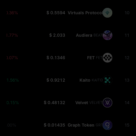
-0.36%
$ 0.5594
Virtuals Protocol
10
VIRTUAL
-1.77%
$ 2.033
Audiera
11
BEAT
-0.07%
$ 0.1346
FET
12
FET
+1.56%
$ 0.9212
Kaito
13
KAITO
+0.15%
$ 0.48132
Velvet
14
VELVET
0.00%
$ 0.01435
Graph Token
15
GRT