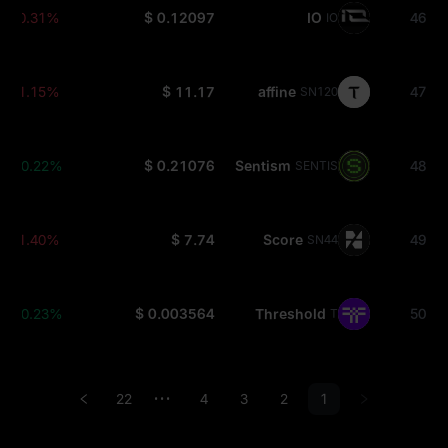
-0.31%
$ 0.12097
IO
46
IO
-1.15%
$ 11.17
affine
47
SN120
+0.22%
$ 0.21076
Sentism
48
SENTIS
-1.40%
$ 7.74
Score
49
SN44
+0.23%
$ 0.003564
Threshold
50
T
22
4
3
2
1
•••