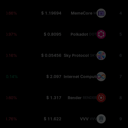
-0.66%
$ 1.19694
MemeCore
4
M
-0.97%
$ 0.8095
Polkadot
5
DOT
-0.16%
$ 0.05456
Sky Protocol
6
SKY
+0.14%
$ 2.097
Internet Computer
7
ICP
-0.60%
$ 1.317
Render
8
RENDER
-1.76%
$ 11.622
VVV
9
VVV