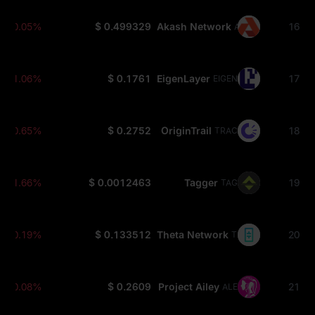
-0.05%
$ 0.499329
Akash Network
16
AKT
-1.06%
$ 0.1761
EigenLayer
17
EIGEN
-0.65%
$ 0.2752
OriginTrail
18
TRAC
-1.66%
$ 0.0012463
Tagger
19
TAG
-0.19%
$ 0.133512
Theta Network
20
THETA
-0.08%
$ 0.2609
Project Ailey
21
ALE