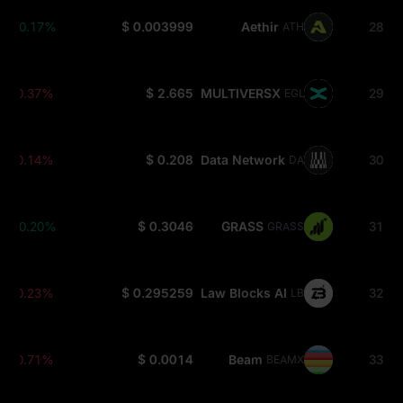
+0.17%
$ 0.003999
Aethir
28
ATH
-0.37%
$ 2.665
MULTIVERSX
29
EGLD
-0.14%
$ 0.208
Data Network
30
DATA
+0.20%
$ 0.3046
GRASS
31
GRASS
-0.23%
$ 0.295259
Law Blocks AI
32
LBT
-0.71%
$ 0.0014
Beam
33
BEAMX