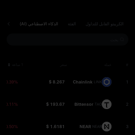
الكريبتو القابل للتداول
الفئة
الذكاء الاصطناعي (AI)
منصة ا
#
عملة
سعر
1 ساعة
-0.39%
$ 8.267
Chainlink
1
LINK
-0.11%
$ 193.67
Bittensor
2
TAO
-0.50%
$ 1.6181
NEAR
3
NEAR