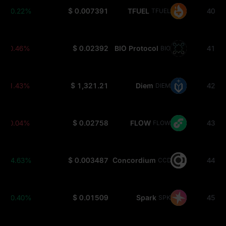
+0.22%
$ 0.007391
TFUEL
40
TFUEL
-0.46%
$ 0.02392
BIO Protocol
41
BIO
-1.43%
$ 1,321.21
Diem
42
DIEM
-0.04%
$ 0.02758
FLOW
43
FLOW
+4.63%
$ 0.003487
Concordium
44
CCD
+0.40%
$ 0.01509
Spark
45
SPK