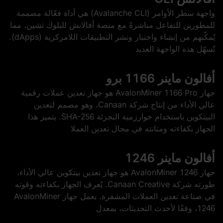
واجهة سطر الأوامر (Avalanche CLI) هي أداة فعّالة مصممة
للمطورين للتفاعل مباشرةً مع منصة أفالانش للبلوك تشين، مما
يُمكّنهم من إنشاء واختبار ونشر التطبيقات اللامركزية (dApps).
تُسهّل هذه الواجهة العديد
أفالون ماينر 1166 برو
جهاز AvalonMiner 1166 Pro هو جهاز تعدين عملات رقمية
عالي الأداء من إنتاج شركة Canaan، وهو مصمم لتعدين
البيتكوين باستخدام خوارزمية التجزئة SHA-256. يتميز هذا
الجهاز بكفاءته ومتانته في مجال تعدين العملا
أفالون ماينر 1246
جهاز AvalonMiner 1246 هو جهاز تعدين بيتكوين عالي الأداء،
طورته شركة Canaan Creative. يُعرف الجهاز بكفاءته وقوته
في صناعة تعدين العملات المشفرة. يعمل جهاز AvalonMiner
1246، وفقًا لأحدث التحديثات، بمعدل