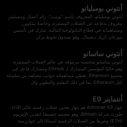
أنتوني بومبليانو
أنتوني بومبليانو، المعروف باسم "بومب"، رائد أعمال ومستثمر
معروف بدفاعه عن العملات المشفرة، وخاصةً بيتكوين،
ومساهماته في قطاع التكنولوجيا المالية. شارك في تأسيس
مورغان كريك ديجيتال، وهو صندوق تحوط يركز
أنتوني ساسانو
أنتوني ساسانو شخصية مرموقة في عالم العملات المشفرة،
وهو حاليًا المؤسس المشارك لـ EthHub ومشارك فاعل في
مجتمع Ethereum. تغطي مساهماته جوانب مختلفة من سلسلة
كتل Ethereum، بما في ذلك التعليم والتطوير وال
أنتماينر E9
جهاز Antminer E9 هو جهاز تعدين عملات رقمية عالي الأداء،
طورته شركة Bitmain، وهو مصمم خصيصًا لتعدين الإيثريوم
(ETH) وغيرها من العملات الرقمية استنادًا إلى خوارزمية