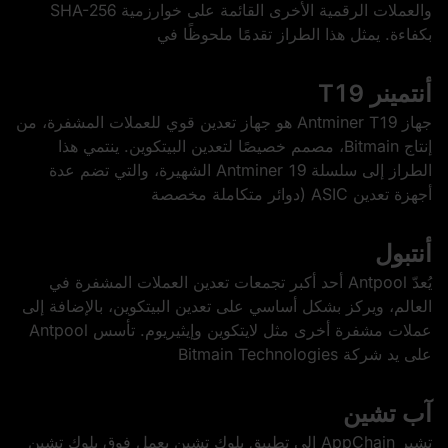
والعملات الرقمية الأخرى القائمة على خوارزمية SHA-256
بكفاءة. يمثل هذا الطراز تقدمًا ملحوظًا في
أنتمينر T19
جهاز Antminer T19 هو جهاز تعدين قوي للعملات المشفرة، من
إنتاج Bitmain، مصمم خصيصًا لتعدين البيتكوين. ينتمي هذا
الطراز إلى سلسلة Antminer 19 الشهيرة، والتي تضم عدة
أجهزة تعدين ASIC (دوائر متكاملة مخصصة
أنتبول
يُعدّ Antpool أحد أكبر تجمعات تعدين العملات المشفرة في
العالم، ويركز بشكل أساسي على تعدين البيتكوين، بالإضافة إلى
عملات مشفرة أخرى مثل لايتكوين وإيثيريوم. تأسس Antpool
على يد شركة Bitmain Technologies
آب تشين
تشير AppChain إلى تطبيق بلوك تشين يعمل فوق بلوك تشين