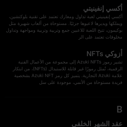
أكسي إنفينيتي
أكسي إنفينيتي لعبة تداول ومعارك تعتمد على تقنية بلوكتشين،
ويملكها ويديرها لاعبوها جزئيًا. مستوحاة من ألعاب شهيرة مثل
بوكيمون، تتيح اللعبة للاعبين جمع وتربية وتربية ومواجهة وتداول
مخلوقات تعتمد على الر
أزوكي NFTs
تشير رموز Azuki NFTs إلى مجموعة من الأعمال الفنية
الرقمية، تُمثل رموزًا غير قابلة للاستبدال (NFTs)، من ابتكار
علامة Azuki التجارية. يتميز كل رمز Azuki NFT بشخصية
فريدة مستوحاة من الأنمي، موجودة على سل
B
عقد الشهر الخلفي