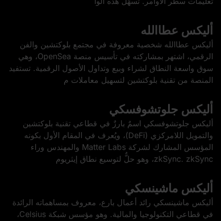
تعليمات سطر الأوامر. تُسهّل هذه الوا
أليكس عطاالله
أليكس عطاالله شخصية معروفة في مجتمع بلوكتشين والفن
الرقمي، اشتهر بمشاركته في تأسيس منصة OpenSea، وهي
سوق واسعة النطاق لشراء وبيع وتداول الأصول الرقمية. تستفيد
المنصة من تقنية بلوكتشين لتسهيل معاملات م
أليكس جلوتشوفسكي
أليكس جلوتشوفسكي اسمٌ بارزٌ في قطاعي تقنية بلوكتشين
والتمويل اللامركزي (DeFi)، ويُعرف في المقام الأول بكونه
المؤسس المشارك لشركة Matter Labs والمهندس وراء
zkSync. zkSync، وهو حلٌّ لتوسيع نطاق إيثريوم
أليكس ماشينسكي
أليكس ماشينسكي رائد أعمال بارع، معروف بمساهماته الرائدة
في قطاعي التكنولوجيا والمالية. وهو مؤسس شبكة Celsius،