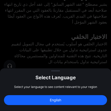
يشير مصطلح "عقد الشهر السابق" إلى عقد آجل ذي تاريخ انتهاء
صلاحية أبعد في المستقبل مقارنةً بالعقود التي من المقرر انتهاء
صلاحيتها في المدى القريب. تُعرف هذه الأنواع من العقود أيضًا
بعقود الشهر المؤجل أ
الاختبار الخلفي
الاختبار الخلفي هو أسلوب يُستخدم في مجال التمويل لتقييم
جدوى استراتيجية تداول من خلال تطبيقها على البيانات
التاريخية. تتيح هذه التقنية للمتداولين والمستثمرين محاكاة
استراتيجية تداول باستخدام بيانات ال
عبارة النسخ الاحتياطي
Select Language
عبارة النسخ الاحتياطي، والتي تُعرف غالبًا بعبارة الاسترداد أو
Select your language to see content relevant to your region
العبارة الأساسية، هي سلسلة من الكلمات تُولّدها محفظة
عملات رقمية تُتيح للمستخدمين الوصول إلى أصول سلسلة
English
الكتل المرتبطة بتلك المحفظة. تُعد
سجل للحصول على بونص بقيمة 
10,000 USDT
اشتراك
47:59:39