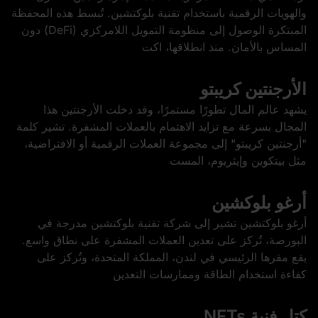
والهويات الرقمية باستخدام تقنية بلوكتشين. تُبسط هذه المحفظة
المبتكرة الوصول إلى منظومة التمويل اللامركزي (DeFi) دون
المساس بالأمان. منذ انطلاقها، اكت
الأرجنتين كريبتو
يشهد عالم المال تطورًا مستمرًا، وقد دخلت الأرجنتين هذا
المجال بسرعة مع تزايد الاهتمام بالعملات المشفرة. تشير كلمة
"أرجنتين كريبتو" إلى مجموعة العملات الرقمية أو الافتراضية،
مثل بيتكوين وإيثريوم، المست
أرغو بلوكشين
أرغو بلوكتشين تشير إلى شركة تقنية بلوكتشين مدرجة في
البورصة، تُركز على تعدين العملات المشفرة على نطاق واسع.
يقع مقرها الرئيسي في لندن، المملكة المتحدة، وتُركز على
كفاءة استخدام الطاقة وممارسات التعدين
كتل فنية NFTs