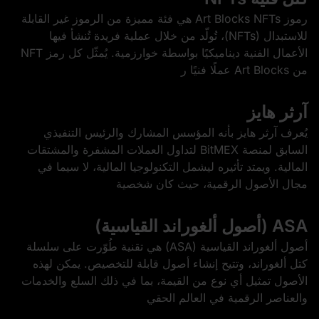
رموز Art Blocks NFTs هي فئة مميزة من الرموز غير القابلة
للاستبدال (NFTs)، تُولّد من خلال عملية فريدة تُنشأ فيها
الأعمال الفنية ديناميكيًا بواسطة خوارزمية. يُمثّل كل رمز NFT
من Art Blocks عملًا فنيًا ر
آرثر هايز
يُعرف آرثر هايز بأنه المؤسس المشارك والرئيس التنفيذي
السابق لمنصة BitMEX لتداول العملات المشفرة والمشتقات
المالية. ويمتد تأثيره ليشمل التكنولوجيا المالية، لا سيما في
مجال الأصول الرقمية، حيث كان شخصية
ASA (أصول ألغوراند القياسية)
أصول ألغوراند القياسية (ASA) هي تقنية طُوّرت على سلسلة
كتل ألغوراند، وتتيح إنشاء أصول قابلة للتخصيص. يمكن لهذه
الأصول تمثيل أي نوع من القيمة، بما في ذلك السلع والخدمات
والعناصر الرقمية في العالم الحقي