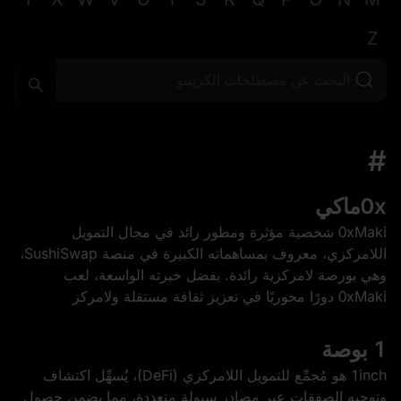
Z
#
0xماكي
0xMaki شخصية مؤثرة ومطور رائد في مجال التمويل
اللامركزي، معروف بمساهماته الكبيرة في منصة SushiSwap،
وهي بورصة لامركزية رائدة. بفضل خبرته الواسعة، لعب
0xMaki دورًا محوريًا في تعزيز ثقافة مستقلة ولامركز
1 بوصة
1inch هو مُجمِّع للتمويل اللامركزي (DeFi)، يُسهِّل اكتشاف
وتوجيه الصفقات عبر مصادر سيولة متعددة، مما يضمن حصول