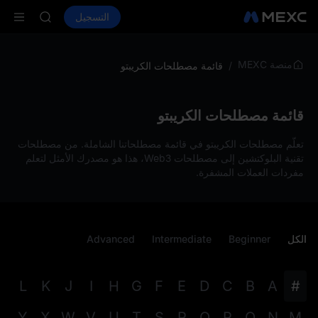
UNITREE
شراء العملات المشفرة
الأسواق
التسجيل
العقود الفورية
مستقبل Unitree مباشر الآن
ال
SKYAI
ACE
HFT
منصة MEXC
/
قائمة مصطلحات الكريبتو
SPCX
UNITREE
مستقبل Unitree مباشر الآن
قائمة مصطلحات الكريبتو
تعلّم مصطلحات الكريبتو في قائمة مصطلحاتنا الشاملة. من مصطلحات
تقنية البلوكتشين إلى مصطلحات Web3، هذا هو مصدرك الأمثل لتعلم
مفردات العملات المشفرة.
الكل
Beginner
Intermediate
Advanced
L
K
J
I
H
G
F
E
D
C
B
A
#
Y
X
W
V
U
T
S
R
Q
P
O
N
M