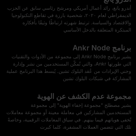
أندرو يانغ، رائد أعمال أمريكي ومرشح رئاسي سابق عن الحزب
الديمقراطي لعام ٢٠٢٠، شخصية بارزة في تقاطع التكنولوجيا
والاقتصاد والسياسة. ترتبط شهرته ارتباطًا وثيقًا بأفكاره
المبتكرة المتعلقة بالدخل الأساسي
برنامج Ankr Node
يشير برنامج Ankr Node إلى مجموعة من الأدوات والتقنيات
التي طورتها Ankr، والتي تُمكّن المستخدمين من نشر وإدارة
وجني الإيرادات من عُقد البلوك تشين. يُبسط هذا البرنامج عملية
المشاركة في شبكات البلوك تشين
مجموعة عدم الكشف عن الهوية
يشير مصطلح "مجموعة إخفاء الهوية" إلى مجموعة
المستخدمين المشاركين في معاملة معينة أو مجموعة معاملات
تُخفى هوياتهم فيما بينهم. في سياق المعاملات الرقمية، وخاصةً
تلك التي تتضمن العملات المشفرة، كلما كبرت