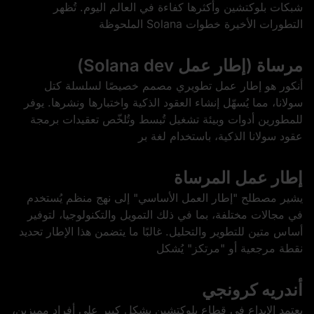
شبكات بلوكتشين وأكثرها كفاءة في العالم اليوم. تُظهر
التطورات الأخيرة خطوات Solana الملحوظة
مرساة (إطار عمل Solana dev)
أنكور هو إطار عمل تطويري مصمم خصيصًا لسلسلة كتل
سولانا، مما يُسهّل إنشاء العقود الذكية واختبارها ونشرها. يوفر
للمطورين أدوات وبيئة تشغيل تُبسط وتُلخّص تعقيدات برمجة
عقود سولانا الذكية، باستخدام لغة بر
إطار عمل المرساة
يشير مصطلح "إطار العمل الأساسي" إلى نهج منظم يُستخدم
في مجالات مختلفة، بما في ذلك التمويل والتكنولوجيا، لتوفير
أساس متين للتطوير والتحليل. غالبًا ما يتضمن هذا الإطار تحديد
نقطة مرجعية أو "مرتكز" يُشكل
أندريه كرونجي
يعتمد الإبداع في قطاع بلوكتشين بشكل كبير على أفراد مميزين،