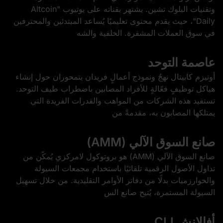
وتقنيات البلوك تشين. يشتهر بقناته على يوتيوب "Altcoin
Daily"، حيث يقدم محتوى تعليميًا يُساعد المبتدئين والمحترفين
في سوق العملات المشفرة. الخلفية والشه
عاصمة التوحد
أوتيزم كابيتال نهجٌ ونموذج أعمالٍ فريدان يتمحوران حول إنشاء
هياكل توظيفٍ فعّالةٍ للأفراد المصابين باضطراب طيف التوحد.
تستفيد هذه الشركات من المواهب والقدرات الفريدة التي
يمتلكها المصابون به، مقدمةً من
صانع السوق الآلي (AMM)
صانع السوق الآلي (AMM) هو بروتوكول لامركزي يُمكّن من
تداول الأصول الرقمية تلقائيًا باستخدام مجمعات السيولة
والخوارزميات بدلًا من دفاتر الأوامر التقليدية. من خلال تسهيل
السيولة المستمرة، يُتيح صانع الس
أفالانش CLI