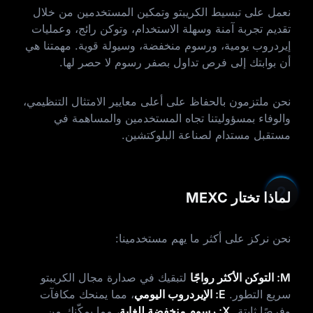
نعمل على تبسيط الكريبتو وتمكين المستخدمين من خلال
تقديم تجربة آمنة وسهلة الاستخدام، وتوكن رائج، وعمليات
إيردروب يومية، ورسوم منخفضة، وسيولة قوية. مهمتنا هي
أن بوابتك إلى فرص تداول بصفر رسوم لا حصر لها.
نحن ملتزمون بالحفاظ على أعلى معايير الامتثال التنظيمي،
والوفاء بمسؤوليتنا تجاه المستخدمين والمساهمة في
مستقبل مستدام لصناعة البلوكتشين.
لماذا تختار MEXC
نحن نركز على أكثر ما يهم مستخدمينا:
M: التوكن الأكثر رواجًا
لتبقيك في صدارة مجال الكريبتو
سريع التطور.
E: الإيردروب اليومي
، مما يمنحك مكافآت
وفرصًا ثابتة.
X: رسوم منخفضة للغاية
، مما يمكّنك من