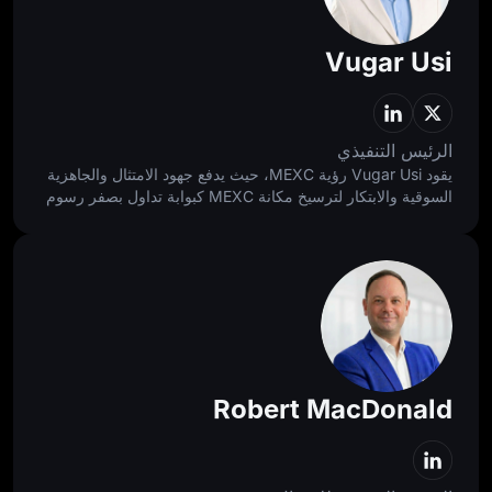
Vugar Usi
الرئيس التنفيذي
يقود Vugar Usi رؤية MEXC، حيث يدفع جهود الامتثال والجاهزية
السوقية والابتكار لترسيخ مكانة MEXC كبوابة تداول بصفر رسوم
لا حصر بها. وبصفته الرئيس التنفيذي للعمليات السابق في Bitget،
ساهم في توسيع البورصة لتصبح الثانية عالميًا، مع تنمية قاعدة
مستخدميها إلى 120 مليون مستخدم. ويحمل خلفية أكاديمية من
جامعتي هارفارد وأكسفورد، ما يمنحه نهجًا دقيقًا وخبرة عالمية في
كل قرار استراتيجي.
Robert MacDonald