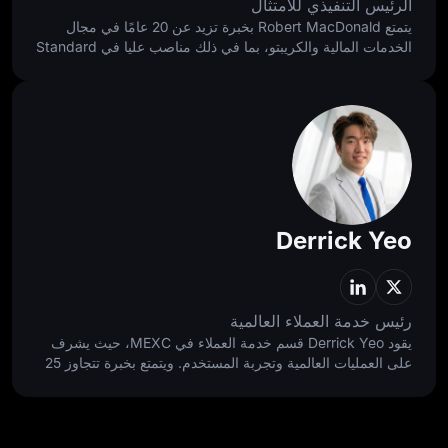
الرئيس التنفيذي للامتثال
يتمتع Robert MacDonald بخبرة تزيد عن 20 عامًا في مجال
الخدمات المالية والكريبتو، بما في ذلك مناصب عليا في Standard
Chartered، وBinance، وBybit. وهو ينظر إلى الامتثال كمنهج
متوازن، حيث يبني أسسًا تحمي المستخدمين وتتيح الوصول
المسؤول، مع دعم نمو عالمي أسرع وأكثر صحة واستدامة.
Derrick Yeo
رئيس خدمة العملاء العالمية
يقود Derrick Yeo قسم خدمة العملاء في MEXC، حيث يشرف
على العمليات العالمية وتجربة المستخدم. ويتمتع بخبرة تتجاوز 25
عامًا، نجح خلالها في توسيع فرق تركز على العملاء ضمن بيئات
عالية النمو، مع الاستفادة من الرؤى القائمة على البيانات والتعاون
بين الفرق المختلفة لتحسين رحلة العميل بالكامل من البداية إلى
النهاية.