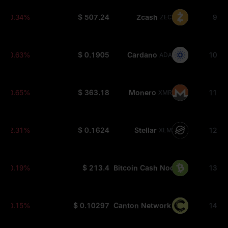
-0.34%
$ 507.24
Zcash
9
ZEC
-0.63%
$ 0.1905
Cardano
10
ADA
-0.65%
$ 363.18
Monero
11
XMR
-2.31%
$ 0.1624
Stellar
12
XLM
-0.19%
$ 213.4
Bitcoin Cash Node
13
BCH
-0.15%
$ 0.10297
Canton Network
14
CC