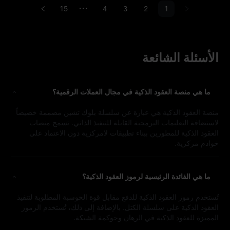
15
4
3
2
1
•••
الأسئلة الشائعة
ما هي منصة العقود الذكية في مجال العملات الرقمية؟
منصة العقود الذكية هي عبارة عن سلسلة بلوك تشين مصممة خصيصاً
لاستضافة التعليمات البرمجية القابلة للتنفيذ الذاتي. تسمح منصات
العقود الذكية للمطورين ببناء تطبيقات لامركزية دون الاعتماد على
خوادم مركزية.
ما هي الفائدة الرئيسية لرموز العقود الذكية؟
تُستخدم رموز العقود الذكية للدفع مقابل قوة الحوسبة المطلوبة لتنفيذ
العقود الذكية على سلسلة الكتل. بالإضافة إلى ذلك، تُستخدم الرموز
المميزة للعقود الذكية في الرهان وحوكمة الشبكة.