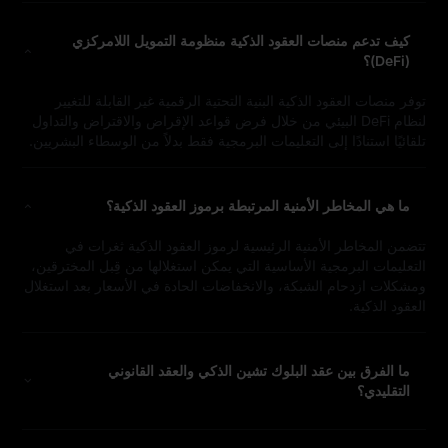
كيف تدعم منصات العقود الذكية منظومة التمويل اللامركزي
(DeFi)؟
توفر منصات العقود الذكية البنية التحتية الرقمية غير القابلة للتغيير
لنظام DeFi البيئي من خلال فرض قواعد الإقراض والاقتراض والتداول
تلقائيًا استنادًا إلى التعليمات البرمجية فقط بدلاً من الوسطاء البشريين.
ما هي المخاطر الأمنية المرتبطة برموز العقود الذكية؟
تتضمن المخاطر الأمنية الرئيسية لرموز العقود الذكية ثغرات في
التعليمات البرمجية الأساسية التي يمكن استغلالها من قِبل المخترقين،
ومشكلات ازدحام الشبكة، والانخفاضات الحادة في الأسعار بعد استغلال
العقود الذكية.
ما الفرق بين عقد البلوك تشين الذكي والعقد القانوني
التقليدي؟