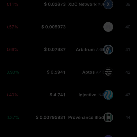
-0.11%
$ 0.02673
XDC Network
39
XDC
-0.57%
$ 0.005973
40
-0.66%
$ 0.07987
Arbitrum
41
ARB
+0.90%
$ 0.5941
Aptos
42
APT
-0.40%
$ 4.741
Injective
43
INJ
+0.37%
$ 0.00795931
Provenance Blockchain
44
HASH