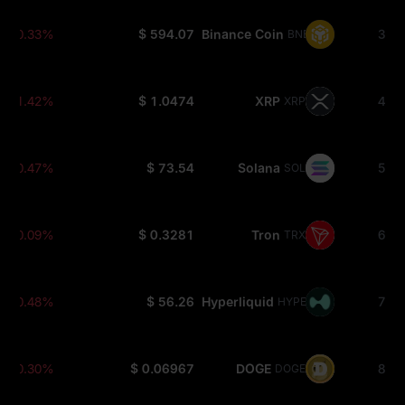
-0.33%
$ 594.07
Binance Coin
3
BNB
-1.42%
$ 1.0474
XRP
4
XRP
-0.47%
$ 73.54
Solana
5
SOL
-0.09%
$ 0.3281
Tron
6
TRX
-0.48%
$ 56.26
Hyperliquid
7
HYPE
-0.30%
$ 0.06967
DOGE
8
DOGE