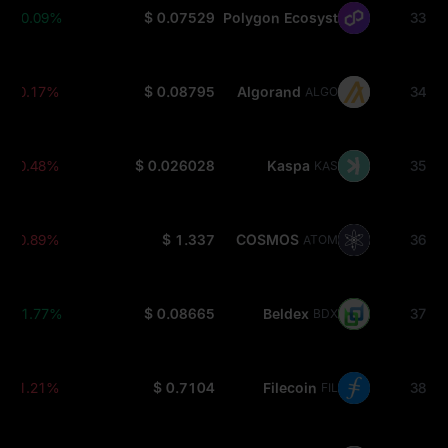
+0.09%
$ 0.07529
Polygon Ecosystem
33
POL
-0.17%
$ 0.08795
Algorand
34
ALGO
-0.48%
$ 0.026028
Kaspa
35
KAS
-0.89%
$ 1.337
COSMOS
36
ATOM
+1.77%
$ 0.08665
Beldex
37
BDX
-1.21%
$ 0.7104
Filecoin
38
FIL