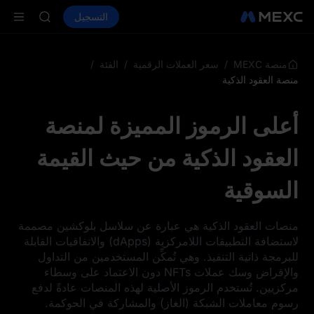
SHOP
شراء العملات المشفرة
الأسواق
التسجيل
LLY
العقود الفورية
ال
BLESS
HEI
CYS
/
/
/
منصة MEXC
سعر العملات الرقمية
الفئة
SHOP
منصة العقود الذكية
LLY
BLESS
أعلى الرموز المميزة لمنصة
HEI
CYS
العقود الذكية من حيث القيمة
السوقية
منصات العقود الذكية هي عبارة عن سلاسل بلوكشين مصممة
لاستضافة التطبيقات اللامركزية (dApps) والاتفاقيات القابلة
للبرمجة ذاتية التنفيذ. وهي تُمكِّن المستخدمين من التداول
والإقراض وسك عملات NFTs دون الاعتماد على وسطاء
مركزيين. تُستخدم الرموز الأصلية لهذه المنصات عادةً لدفع
رسوم معاملات الشبكة (الغاز) والمشاركة في الحوكمة.