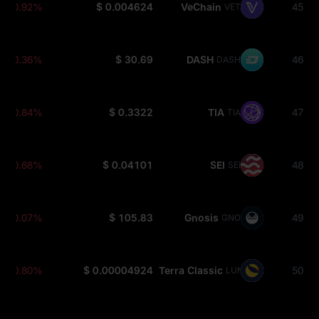
-0.92%
$ 0.004624
VeChain
45
VET
-0.36%
$ 30.69
DASH
46
DASH
-0.84%
$ 0.3322
TIA
47
TIA
-0.68%
$ 0.04101
SEI
48
SEI
-0.07%
$ 105.83
Gnosis
49
GNO
-0.80%
$ 0.00004924
Terra Classic
50
LUNC