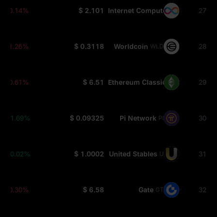
-0.14%
$ 2.101
Internet Computer
27
ICP
-1.26%
$ 0.3118
Worldcoin
28
WLD
-0.61%
$ 6.51
Ethereum Classic
29
ETC
+1.69%
$ 0.09325
Pi Network
30
PI
+0.02%
$ 1.0002
United Stables
31
U
-0.30%
$ 6.58
Gate
32
GT