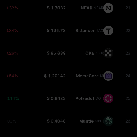
-0.32%
$ 1.7032
NEAR
21
NEAR
-0.34%
$ 195.78
Bittensor
22
TAO
-0.26%
$ 85.639
OKB
23
OKB
-0.54%
$ 1.20142
MemeCore
24
M
+0.14%
$ 0.8423
Polkadot
25
DOT
0.00%
$ 0.4048
Mantle
26
MNT