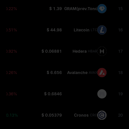
-0.22%
$ 1.39
GRAM(prev.Toncoin)
15
GRAM
-0.51%
$ 44.98
Litecoin
16
LTC
-0.92%
$ 0.06881
Hedera
17
HBAR
-0.26%
$ 6.656
Avalanche
18
AVAX
-0.36%
$ 0.6846
19
+0.13%
$ 0.05379
Cronos
20
CRO