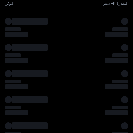
سعر APR المقدر
التوكن