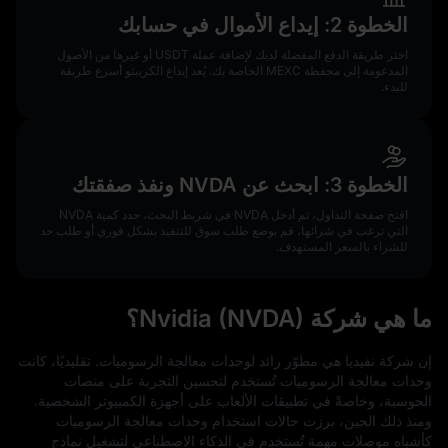
الخطوة 2: إيداع الأموال في حسابك
اختر طريقة الدفع المفضلة لديك لإضافة عملة USDT أو غيرها من الأصول
المدعومة إلى محفظة MEXC الخاصة بك. يُعد إيداع الكريبتو أسرع طريقة
للبدء.
الخطوة 3: ابحث عن NVDA ونفذ صفقتك
افتح صفحة التداول، ثم أدخل NVDA في شريط البحث، حدد كمية NVDA
التي ترغب في شرائها، قم بوضع طلب سوق للتنفيذ بشكل فوري أو طلب حد
للشراء بالسعر المستهدف.
ما هي شركة Nvidia (NVDA)؟
إن شركة نفيديا هي مطوّر رائد لوحدات معالجة الرسوميات. تقليديًا، كانت
وحدات معالجة الرسوميات تُستخدم لتحسين التجربة على منصات
الحوسبة، وخاصةً في تطبيقات الألعاب على أجهزة الكمبيوتر الشخصية.
ومنذ ذلك الحين، برزت حالات استخدام وحدات معالجة الرسوميات
كأشباه موصلات مهمة تُستخدم في الذكاء الاصطناعي لتشغيل نماذج