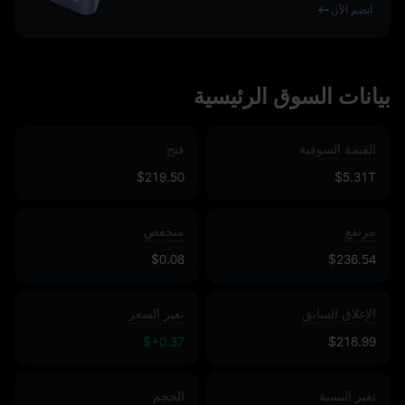
انضم الآن
بيانات السوق الرئيسية
القيمة السوقية
فتح
$219.50
$5.31T
مرتفع
منخفض
$0.08
$236.54
الإغلاق السابق
تغير السعر
$+0.37
$218.99
تغير النسبة
الحجم