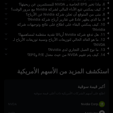
6
.
ماذا تخبر EPS الخاصة بـ
NVDA
للمستثمرين عن ربحيتها؟
7
.
كيف يمكنني تتبع الأداء المالي لشركة
Nvidia
مع مرور الوقت؟
8
.
متى من المتوقع أن تعلن شركة
Nvidia
عن الأرباح؟
9
.
ما الذي يظهر عادةً في تقارير أرباح شركة
Nvidia
؟
10
.
كيف يمكنني البقاء على اطلاع على نتائج وتوجيهات شركة
Nvidia
؟
11
.
هل تدفع شركة
Nvidia
أرباحًا نقدية منتظمة لمساهميها؟
12
.
ما هو العائد الحالي لتوزيعات الأرباح ونسبة توزيعات الأرباح لـ
NVDA
؟
13
.
ما نوع العمل التجاري لدى
Nvidia
؟
14
.
كيف يتم تقييم
NVDA
من حيث معدل P/E وEPS؟
استكشف المزيد من الأسهم الأمريكية
أكبر قيمة سوقية
اطلع على أسهم الشركات الأمريكية ذات أعلى قيمة سوقية
NVDA
Nvidia Corp.