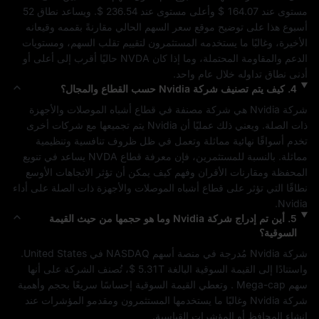
مستوى عند 
$ 164.07
 وأعلى مستوى عند 
$ 236.54
. ويساعد نطاق 52 
أسبوع هذا على توضيح موقع سعر السهم الحالي مقارنةً بقممه وقيعانه 
الأخيرة، وغالبًا ما يستخدمه المستثمرون لتقييم تقلب السهم، ومستويات 
الدعم والمقاومة المحتملة، وما إذا كان 
NVDA
 حاليًا أقرب إلى أعلى أو 
أدنى نطاق تداوله خلال عام واحد.
4
.
كيف يتم تصنيف شركة
Nvidia
حسب القطاع والمجال؟
شركة 
Nvidia
 هي شركة مصنفة في قطاع 
أشباه الموصلات والأجهزة 
ذات الصلة
. ويعني ذلك عمليًا أن 
Nvidia
 يتم تجميعها مع شركات أخرى 
تخدم أسواقًا نهائية مماثلة وتعمل في ظل ظروف تنافسية وتنظيمية 
مماثلة. بالنسبة للمستثمرين، فإن معرفة قطاع 
NVDA
 يساعد في تنويع 
المحفظة ومقارنات الأقران وفهم كيف يمكن أن تؤثر الاتجاهات الأوسع 
نطاقًا التي تؤثر على قطاع 
أشباه الموصلات والأجهزة ذات الصلة
 على أداء 
.
Nvidia
5
.
أين تم إدراج شركة
Nvidia
وما هو حجمها من حيث القيمة
السوقية؟
شركة 
Nvidia
 مُدرجة في منصة أسهم 
NASDAQ
 في 
United States
. 
واستنادًا إلى القيمة السوقية البالغة 
$ 5.31T
، تُصنف الشركة على أنها 
سهم 
Mega-cap
 . وتعطي القيمة السوقية إحساسًا سريعًا بحجم وأهمية 
شركة 
Nvidia
 وغالبًا ما يستخدمها المستثمرون ومقدمو المؤشرات عند 
إنشاء المحافظ أو المؤشرات القياسية.