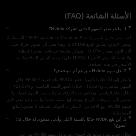
الأسئلة الشائعة (FAQ)
1
.
ما هو سعر السهم الحالي لشركة
Nvidia
؟
آخر سعر تداول لسهم 
) هو 
Common Stock
 (
Nvidia
$ 219.87
، مقارنةً 
بسعر الإغلاق السابق البالغ 
$ 218.99
. وهذا يعني أن السهم تحرك حتى 
الآن اليوم بمقدار 
+0.17%
. ويمكن متابعة تحديثات السعر اللحظية 
والنشاط التداولي الأخير لـ 
NVDA
 على الرسم البياني المتاح وقسم 
الأسعار في هذه الصفحة.
2
.
هل سهم
Nvidia
سيرتفع أم سينخفض؟
بالنظر إلى الأداءات الأخيرة، حقق 
NVDA
 عائد قدره 
+8.43%
 خلال 
الشهر الماضي، و
+15.69%
 خلال الأشهر الستة الماضية، و
+21.63%
خلال العام الماضي. وتعكس هذه الأرقام تغيّرات سعر السهم فقط، ولا 
تشمل تأثير توزيعات الأرباح. وبمجملها، تصف هذه البيانات زخم سعر 
قوي
لسهم 
Nvidia
، مع الأخذ في الاعتبار أن العوائد السابقة لا تضمن النتائج 
المستقبلية.
3
.
أين يقع
NVDA
حاليًا بالنسبة لأعلى وأدنى مستوى له خلال 52
أسبوع؟
خلال أحدث فترة مدتها 52 أسبوع، تم تداول سهم 
Nvidia
 بين أدنى 