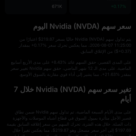
671K
+0.17%
سعر سهم Nvidia (NVDA) اليوم
يتم تداول سهم Nvidia (NVDA) حاليًا بسعر
$219.87
اعتبارًا من
00
:
25
:
11
-07
-08
2026
، مما يعكس تحرك سعر
+0.17%
بمقدار
(
$+0.37
) من الإغلاق السابق.
على المدى القصير، حقق السهم عائد
+8.43%
على مدى الأربع أسابيع
الماضية. على مدى الـ
12
شهر الماضي، حقق سهم Nvidia تغيير سعر
بمقدر
+21.63%
، مما يشير إلى أداء قوي مقارنة بالسوق الأوسع.
تغير سعر سهم Nvidia (NVDA) خلال 7
أيام
على مدى الأيام السبعة الماضية، تم تداول سهم Nvidia ضمن نطاق
قصير الأجل متأثرة بميول السوق في قطاع أشباه الموصلات والأجهزة
ذات الصلة. خلال هذه الفترة، تحرك السهم من سعر إغلاقه السابق بقيمة
$197.69
إلى آخر سعر مسجل وهو
$219.87
، مما يعكس تغيراً خلال