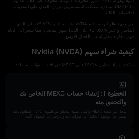
اليوم وهو
+0.17%
. تُبرز التحركات اليومية التحولات في حجم التداول
(
670,915
)، وتحديد صفقات المستثمرين، وردود الفعل على التحديثات
الاقتصادية الكلية.
من وجهة نظر الزخم، قام NVDA بتسليم عائد
+8.43%
خلال الشهر
الماضي و تغير
+21.63%
خلال الـ
12
شهرً الماضي، مما يشير إلى اتجاه
قوي مقارنة بنظرائه في القطاع الأوسع.
كيفية شراء سهم Nvidia (NVDA)
يمكنك شراء وتداول NVDA على MEXC في ثلاث خطوات بسيطة:
الخطوة 1: إنشاء حساب MEXC الخاص بك
والتحقق منه
سجّل في منصة MEXC وأكمل عملية التحقق من الهوية (KYC) المطلوبة. هذا
يضمن لك الوصول الكامل إلى ميزات التداول وخيارات التمويل الآمنة.