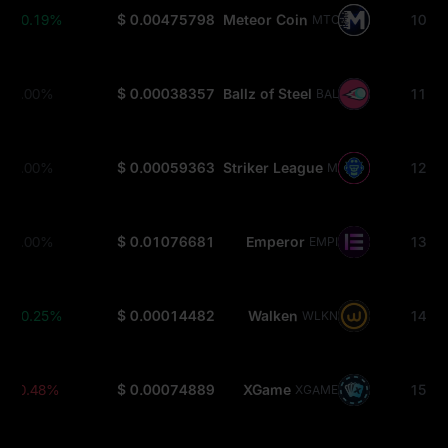
+0.19%
$ 0.00475798
Meteor Coin
10
MTO
0.00%
$ 0.00038357
Ballz of Steel
11
BALLZ
0.00%
$ 0.00059363
Striker League
12
MBS
0.00%
$ 0.01076681
Emperor
13
EMPI
+0.25%
$ 0.00014482
Walken
14
WLKN
-0.48%
$ 0.00074889
XGame
15
XGAME