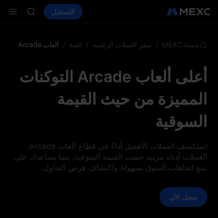
AAOI
شراء العملات المشفرة
الأسواق
التسجيل
العقود الفورية
SKYAI
ال
اشتراك سوق ي
SPCX يرتفع رغم انتهاء الحظر
LD(XAU)
/
/
/
ألعاب Arcade
منصة MEXC
سعر العملات الرقمية
الفئة
AAOI
SKYAI
أعلى ألعاب Arcade التوكنات
اشتراك سوق ي
SPCX يرتفع رغم انتهاء الحظر
المميزة من حيث القيمة
السوقية
استكشف العملات الأفضل أداءً في قطاع ألعاب Arcade.
العملات أدناه مرتبة حسب القيمة السوقية، مما يساعدك على
تتبع اتجاهات السوق بسهولة واكتشاف فرص التداول.
سجل الآن