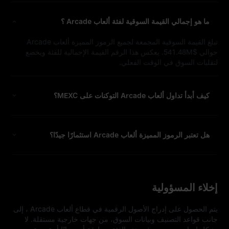
ما هو إجمالي القيمة السوقية لفئة ألعاب Arcade ؟
تبلغ القيمة السوقية المجمعة لجميع الرموز المميزة ألعاب Arcade
حوالي $541.48M. يعكس هذا الرقم القيمة الإجمالية للفئة ويخضع
لتقلبات السوق في الوقت الفعلي.
كيف أبدأ تداول ألعاب Arcade التوكنات على MEXC؟
هل تعتبر الرموز المميزة ألعاب Arcade استثمارًا جيدًا؟
إخلاء المسؤولية
يتم الحصول على إدراج الأصول الرقمية في قطاع ألعاب Arcade ، إلى 
جانب قواعد التصنيف وبيانات السوق، من جهات خارجية مستقلة. لا 