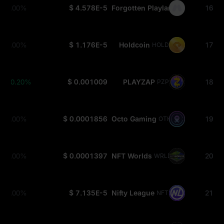
0.00%
$ 4.578E-5
Forgotten Playland
16
FP
0.00%
$ 1.176E-5
Holdcoin
17
HOLD
+0.20%
$ 0.001009
PLAYZAP
18
PZP
0.00%
$ 0.0001856
Octo Gaming
19
OTK
0.00%
$ 0.0001397
NFT Worlds
20
WRLD
0.00%
$ 7.135E-5
Nifty League
21
NFTL