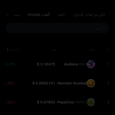
الكريبتو القابل للتداول
الفئة
ألعاب Arcade
منصة العقود ا
#
عملة
سعر
1 ساعة
+0.70%
$ 3.16475
Audiera
1
BEAT
-2.39%
$ 0.0002151
Hamster Kombat
2
HMSTR
-0.93%
$ 0.07852
PepeCoin
3
PEPECOIN