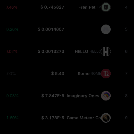
-0.46%
$ 0.745827
Fren Pet
4
FP
+0.26%
$ 0.0014607
5
-0.02%
$ 0.0013273
HELLO
6
HELLO
0.00%
$ 5.43
Rome
7
ROME
+0.03%
$ 7.847E-5
Imaginary Ones
8
BUBBLE
+1.60%
$ 3.178E-5
Game Meteor Coin
9
GMTO