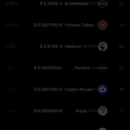
+0.02%
$ 5.298E-5
BreadHeads
22
CRUMBS
+0.14%
$ 0.00010616
Fortune Token
23
FRTN
-0.43%
$ 2.976E-5
Heidrun
24
HEIDRUN
0.00%
$ 0.00042501
Pankito
25
PAN
0.00%
$ 0.00016513
Crypto Royale
26
ROY
0.00%
$ 0.00049934
Vidya
27
VIDYA