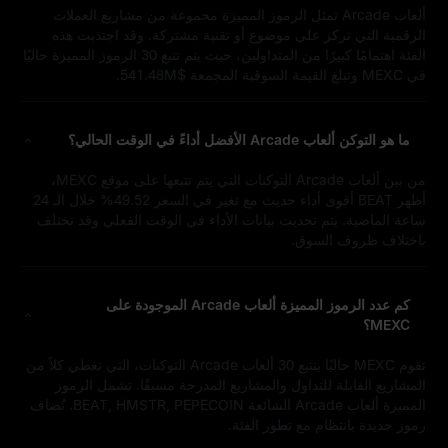
ألعاب Arcade تمثل الرموز المميزة مجموعة من مشاريع العملات
الرقمية التي تركز على موضوع أو تقنية مشتركة. وقد اجتذبت هذه
الفئة اهتمامًا كبيرًا من المتداولين، حيث يتم تتبع 30 الرموز المميزة حاليًا
في MEXC وتبلغ القيمة السوقية المجمعة $541.48M.
ما هو التوكن ألعاب Arcade الأفضل أداءً في الوقت الحالي؟
من بين ألعاب Arcade التوكنات التي يتم تتبعها على موقع MEXC،
أظهر BEAT أقوى أداء حديث مع تغير في السعر 49.52% خلال الـ 24
ساعة الماضية. يتم تحديث بيانات الأداء في الوقت الفعلي وقد تختلف
باختلاف ظروف السوق.
كم عدد الرموز المميزة ألعاب Arcade الموجودة على
MEXC؟
تقوم MEXC حاليًا بتتبع 30 ألعاب Arcade التوكنات، التي تغطي كلاً من
المشاريع القابلة للتداول والمشاريع المدرجة مسبقًا. تشمل الرموز
المميزة ألعاب Arcade الشائعة BEAT, HMSTR, PEPECOIN. تُضاف
رموز جديدة بانتظام مع تطور الفئة.