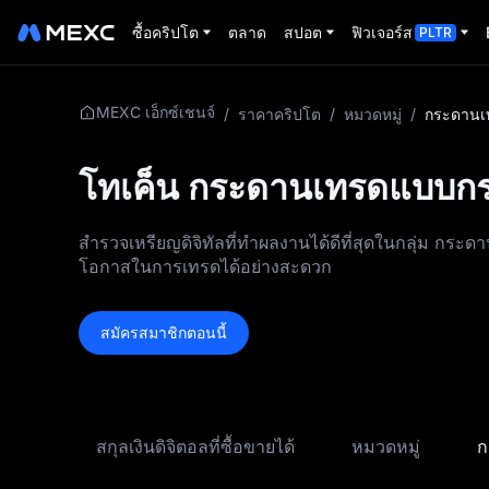
ซื้อคริปโต
ตลาด
สปอต
ฟิวเจอร์ส
PLTR
MEXC เอ็กซ์เชนจ์
/
ราคาคริปโต
/
หมวดหมู่
/
กระดานเ
โทเค็น กระดานเทรดแบบกร
สำรวจเหรียญดิจิทัลที่ทำผลงานได้ดีที่สุดในกลุ่ม กร
โอกาสในการเทรดได้อย่างสะดวก
สมัครสมาชิกตอนนี้
สกุลเงินดิจิตอลที่ซื้อขายได้
หมวดหมู่
ก