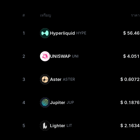
#
เหรียญ
ราคา
1
Hyperliquid
$ 56.46
HYPE
2
UNISWAP
$ 4.051
UNI
3
Aster
$ 0.6072
ASTER
4
Jupiter
$ 0.1876
JUP
5
Lighter
$ 2.1634
LIT