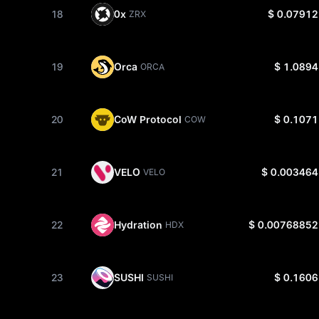
18
0x
$ 0.07912
ZRX
19
Orca
$ 1.0894
ORCA
20
CoW Protocol
$ 0.1071
COW
21
VELO
$ 0.003464
VELO
22
Hydration
$ 0.00768852
HDX
23
SUSHI
$ 0.1606
SUSHI