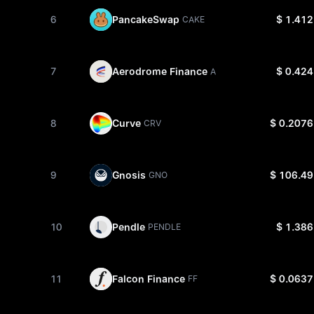
6
PancakeSwap
$ 1.412
CAKE
7
Aerodrome Finance
$ 0.424
AERO
8
Curve
$ 0.2076
CRV
9
Gnosis
$ 106.49
GNO
10
Pendle
$ 1.386
PENDLE
11
Falcon Finance
$ 0.0637
FF