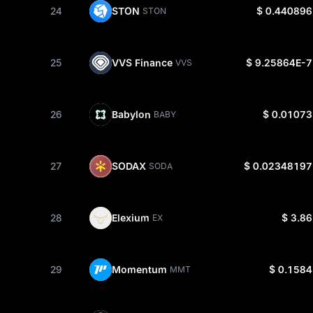
24
STON
$ 0.440896
STON
25
VVS Finance
$ 9.25864E-7
VVS
26
Babylon
$ 0.01073
BABY
27
SODAX
$ 0.02348197
SODA
28
Elexium
$ 3.86
EX
29
Momentum
$ 0.1584
MMT