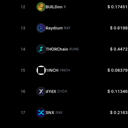
12
BUILDon
$ 0.17451
B
13
Raydium
$ 0.6198
RAY
14
THORChain
$ 0.4472
RUNE
15
1INCH
$ 0.08379
1INCH
16
dYdX
$ 0.11346
DYDX
17
SNX
$ 0.2163
SNX