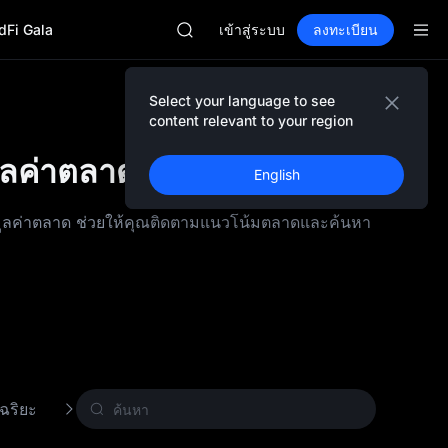
MINIMAX
dFi Gala
HEI
เข้าสู่ระบบ
ลงทะเบียน
CAP
UNITREE
ฟิวเจอร์สยูนิตรีเปิดให้เทรดแล้ว
Select your language to see
BLESS
content relevant to your region
MINIMAX
ูลค่าตลาด
HEI
English
CAP
UNITREE
ตามมูลค่าตลาด ช่วยให้คุณติดตามแนวโน้มตลาดและค้นหา
ฟิวเจอร์สยูนิตรีเปิดให้เทรดแล้ว
ฉริยะ
เลเยอร์ 1 (L1)
การพิสูจน์ด้วยการทำงาน (Po