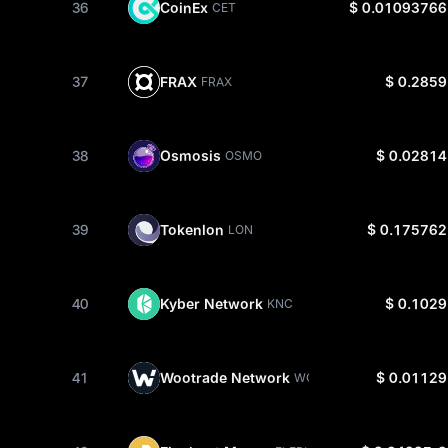
36
CoinEx
$ 0.01093766
CET
37
FRAX
$ 0.2859
FRAX
38
Osmosis
$ 0.02814
OSMO
39
Tokenlon
$ 0.175762
LON
40
Kyber Network
$ 0.1029
KNC
41
Wootrade Network
$ 0.01129
WOO