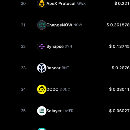
30
ApeX Protocol
$ 0.221
APEX
31
ChangeNOW
$ 0.361578
NOW
32
Synapse
$ 0.13745
SYN
33
Bancor
$ 0.2676
BNT
34
DODO
$ 0.03011
DODO
35
Solayer
$ 0.06027
LAYER