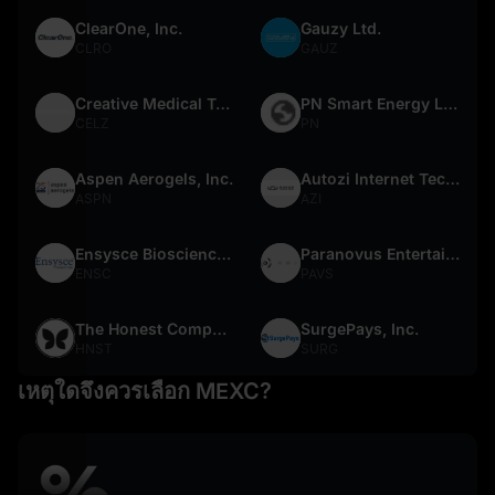
ClearOne, Inc.
Gauzy Ltd.
CLRO
GAUZ
Creative Medical Technology Holdings, Inc.
PN Smart Energy Limited
CELZ
PN
Aspen Aerogels, Inc.
Autozi Internet Technology (Global) Ltd
ASPN
AZI
Ensysce Biosciences, Inc.
Paranovus Entertainment Technology Ltd
ENSC
PAVS
The Honest Company, Inc.
SurgePays, Inc.
HNST
SURG
เหตุใดจึงควรเลือก MEXC?