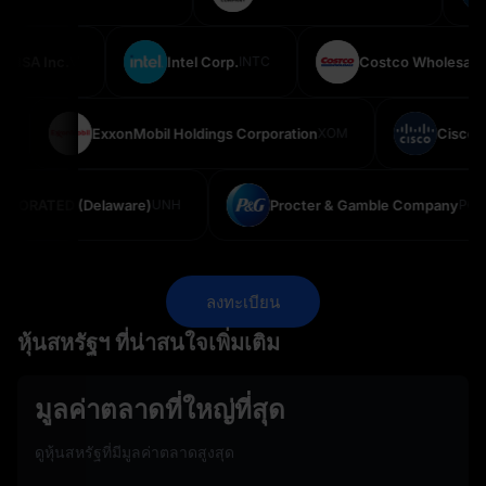
VISA Inc.
V
Intel Corp.
INTC
Costco Wholesale C
ExxonMobil Holdings Corporation
XOM
Cisco Sy
RATED (Delaware)
UNH
Procter & Gamble Company
PG
ลงทะเบียน
หุ้นสหรัฐฯ ที่น่าสนใจเพิ่มเติม
มูลค่าตลาดที่ใหญ่ที่สุด
ดูหุ้นสหรัฐที่มีมูลค่าตลาดสูงสุด