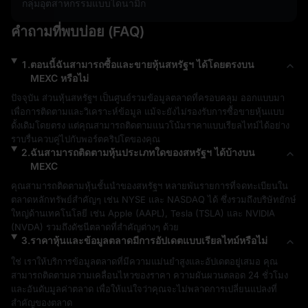
กลุ่มอุตสาหกรรมแบบไดนามิก
คำถามที่พบบ่อย (FAQ)
1
.
ตอนนี้ฉันสามารถซื้อและขายหุ้นสหรัฐฯ ได้โดยตรงบน
MEXC หรือไม่
ปัจจุบัน ส่วนหุ้นสหรัฐฯ เป็นศูนย์รวมข้อมูลตลาดที่ครอบคลุม ออกแบบมา
เพื่อการติดตามและวิเคราะห์ข้อมูล แม้จะยังไม่รองรับการซื้อขายหุ้นแบบ
ดั้งเดิมโดยตรง แต่คุณสามารถติดตามแนวโน้มราคาแบบเรียลไทม์ได้อย่าง
ราบรื่นควบคู่ไปกับพอร์ตคริปโตของคุณ
2
.
ฉันสามารถติดตามหุ้นประเภทใดของสหรัฐฯ ได้บ้างบน
MEXC
คุณสามารถติดตามหุ้นชั้นนำของสหรัฐฯ หลายพันรายการที่จดทะเบียนใน
ตลาดหลักทรัพย์สำคัญๆ เช่น NYSE และ NASDAQ ได้ ซึ่งรวมถึงบริษัทยักษ์
ใหญ่ด้านเทคโนโลยี เช่น Apple (AAPL), Tesla (TSLA) และ NVIDIA 
(NVDA) รวมถึงดัชนีตลาดที่สำคัญต่างๆ ด้วย
3
.
ราคาหุ้นและข้อมูลตลาดมีการอัปเดตแบบเรียลไทม์หรือไม่
ใช่ เราให้บริการข้อมูลตลาดที่มีความแม่นยำสูงและอัปเดตอยู่เสมอ คุณ
สามารถติดตามความเคลื่อนไหวของราคา ความผันผวนตลอด 24 ชั่วโมง 
และอันดับมูลค่าตลาด เพื่อให้แน่ใจว่าคุณจะไม่พลาดการเปลี่ยนแปลงที่
สำคัญของตลาด