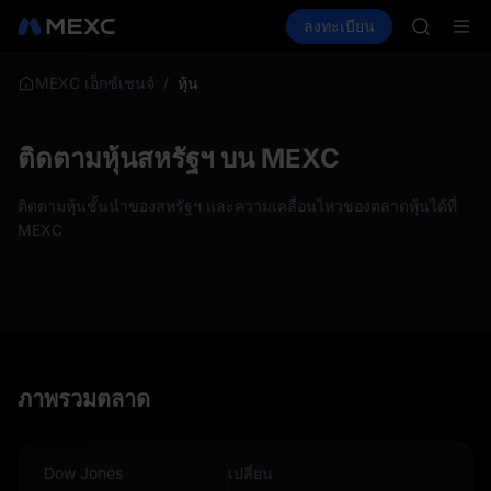
HFT
ซื้อคริปโต
ตลาด
สปอต
ลงทะเบียน
ฟิวเจอร์ส
UNITREE
E
SPCX
ฟิวเจอร์ส
GOLD(X
/
หุ้น
MEXC เอ็กซ์เชนจ์
SPCX
CASHCA
HFT
ติดตามหุ้นสหรัฐฯ บน MEXC
UNITREE
ฟิวเจอร์ส
ติดตามหุ้นชั้นนำของสหรัฐฯ และความเคลื่อนไหวของตลาดหุ้นได้ที่
MEXC
ภาพรวมตลาด
Dow Jones
เปลี่ยน