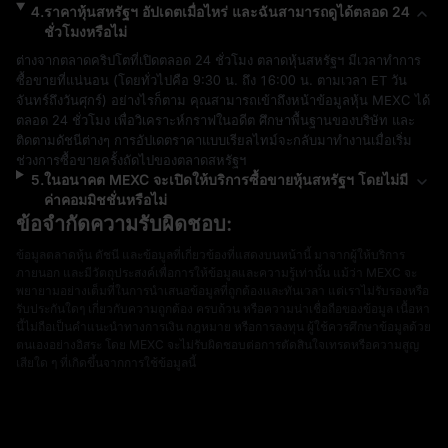
4
.
ราคาหุ้นสหรัฐฯ อัปเดตเมื่อไหร่ และฉันสามารถดูได้ตลอด 24
ชั่วโมงหรือไม่
ต่างจากตลาดคริปโตที่เปิดตลอด 24 ชั่วโมง ตลาดหุ้นสหรัฐฯ มีเวลาทำการ
ซื้อขายที่แน่นอน (โดยทั่วไปคือ 9:30 น. ถึง 16:00 น. ตามเวลา ET วัน
จันทร์ถึงวันศุกร์) อย่างไรก็ตาม คุณสามารถเข้าถึงหน้าข้อมูลหุ้น MEXC ได้
ตลอด 24 ชั่วโมง เพื่อวิเคราะห์กราฟในอดีต ศึกษาพื้นฐานของบริษัท และ
ติดตามดัชนีต่างๆ การอัปเดตราคาแบบเรียลไทม์จะกลับมาทำงานเมื่อเริ่ม
ช่วงการซื้อขายครั้งถัดไปของตลาดสหรัฐฯ
5
.
ในอนาคต MEXC จะเปิดให้บริการซื้อขายหุ้นสหรัฐฯ โดยไม่มี
ค่าคอมมิชชั่นหรือไม่
ข้อจำกัดความรับผิดชอบ:
ข้อมูลตลาดหุ้น ดัชนี และข้อมูลที่เกี่ยวข้องที่แสดงบนหน้านี้ มาจากผู้ให้บริการ
ภายนอก และมีวัตถุประสงค์เพื่อการให้ข้อมูลและความรู้เท่านั้น แม้ว่า MEXC จะ
พยายามอย่างเต็มที่ในการนำเสนอข้อมูลที่ถูกต้องและทันเวลา แต่เราไม่รับรองหรือ
รับประกันใดๆ เกี่ยวกับความถูกต้อง ครบถ้วน หรือความน่าเชื่อถือของข้อมูล เนื้อหา
นี้ไม่ถือเป็นคำแนะนำทางการเงิน กฎหมาย หรือการลงทุน ผู้ใช้ควรศึกษาข้อมูลด้วย
ตนเองอย่างอิสระ โดย MEXC จะไม่รับผิดชอบต่อการตัดสินใจเทรดหรือความสูญ
เสียใด ๆ ที่เกิดขึ้นจากการใช้ข้อมูลนี้