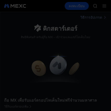
AAOI
ซื้อคริปโต
ตลาด
สปอต
ลงทะเบียน
ฟิวเจอร์ส
SKYAI
E
SPCX
สมัครสมาช
SPCX พุ่ง
วิธีการอัปเกรด
GOLD(X
คิกสตาร์เตอร์
AAOI
SKYAI
สิทธิพิเศษสำหรับผู้ถือ MX - เข้าร่วมและแชร์โทเค็นใหม่
สมัครสมาช
SPCX พุ่ง
ถือ MX เพื่อรับแอร์ดรอปโทเค็นใหม่ฟรีจำนวนมหาศาล
วิธีรับแอร์ดรอปเพิ่ม