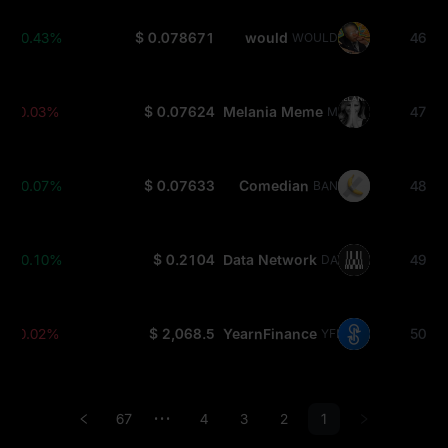
+0.43%
$ 0.078671
would
46
WOULD
-0.03%
$ 0.07624
Melania Meme
47
MELANIA
+0.07%
$ 0.07633
Comedian
48
BAN
+0.10%
$ 0.2104
Data Network
49
DATA
-0.02%
$ 2,068.5
YearnFinance
50
YFI
67
4
3
2
1
•••