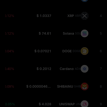
-0.12%
$ 1.0337
XRP
4
XRP
-0.12%
$ 74.61
Solana
5
SOL
-0.04%
$ 0.07021
DOGE
6
DOGE
-0.40%
$ 0.2012
Cardano
7
ADA
-0.09%
$ 0.000004665
SHIBAINU
8
SHIB
+0.05%
$ 4.028
UNISWAP
9
UNI