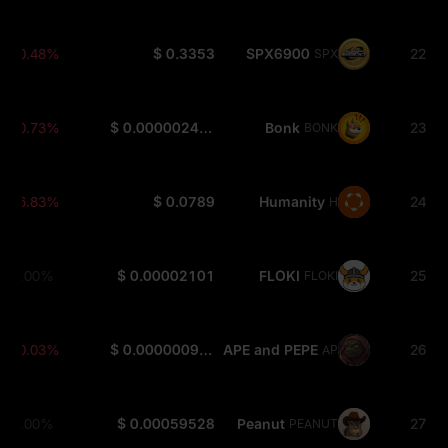
-0.48%
$ 0.3353
SPX6900
22
SPX
-0.73%
$ 0.000002471
Bonk
23
BONK
-6.83%
$ 0.0789
Humanity
24
H
0.00%
$ 0.00002101
FLOKI
25
FLOKI
-0.03%
$ 0.000000938
APE and PEPE
26
APEPE
0.00%
$ 0.00059528
Peanut
27
PEANUT