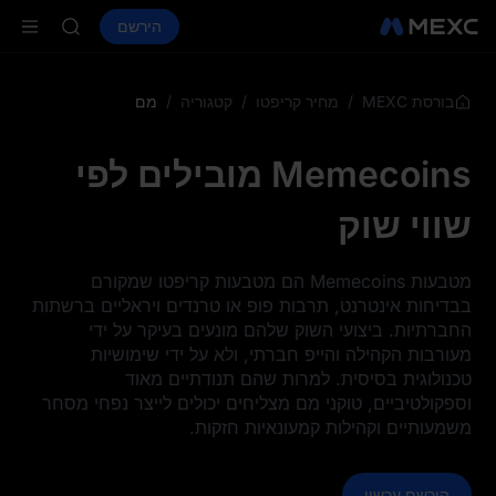
AAOI
קנה קריפטו
שווקים
ספוט
הירשם
חוזים עתידיים
SKYAI
SPCX
on Aug 10
up expiry
LD(XAU)
/
/
/
מם
בורסת MEXC
מחיר קריפטו
קטגוריה
AAOI
SKYAI
Memecoins מובילים לפי
on Aug 10
up expiry
שווי שוק
מטבעות Memecoins הם מטבעות קריפטו שמקורם
בבדיחות אינטרנט, תרבות פופ או טרנדים ויראליים ברשתות
החברתיות. ביצועי השוק שלהם מונעים בעיקר על ידי
מעורבות הקהילה והייפ חברתי, ולא על ידי שימושיות
טכנולוגית בסיסית. למרות שהם תנודתיים מאוד
וספקולטיביים, טוקני מם מצליחים יכולים לייצר נפחי מסחר
משמעותיים וקהילות קמעונאיות חזקות.
הירשם עכשיו