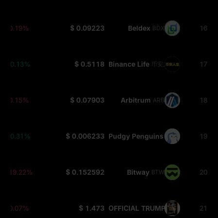
-0.19%
$ 0.09223
Beldex
16
BDX
+0.13%
$ 0.5118
Binance Life
17
币安人生
-0.15%
$ 0.07903
Arbitrum
18
ARB
+0.31%
$ 0.006233
Pudgy Penguins
19
PENGU
-19.22%
$ 0.152592
Bitway
20
BTW
-0.07%
$ 1.473
OFFICIAL TRUMP
21
TRUMP