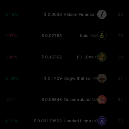
+0.16%
$ 0.0636
Falcon Finance
28
FF
-0.07%
$ 0.02755
Kaia
29
KAIA
-0.38%
$ 0.16362
BUILDon
30
B
+0.78%
$ 0.1429
dogwifhat sol
31
WIF
0.00%
$ 0.06646
Decentraland
32
MANA
+0.01%
$ 0.00130522
Loaded Lions
33
LION