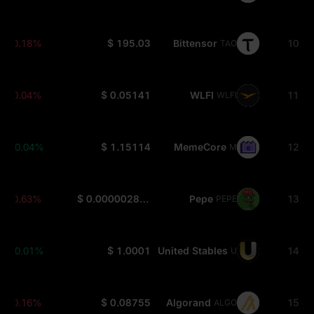
-0.18%
$ 195.03
Bittensor
10
TAO
-0.04%
$ 0.05141
WLFI
11
WLFI
+0.04%
$ 1.15114
MemeCore
12
M
-0.63%
$ 0.000002865
Pepe
13
PEPE
+0.01%
$ 1.0001
United Stables
14
U
-0.16%
$ 0.08755
Algorand
15
ALGO