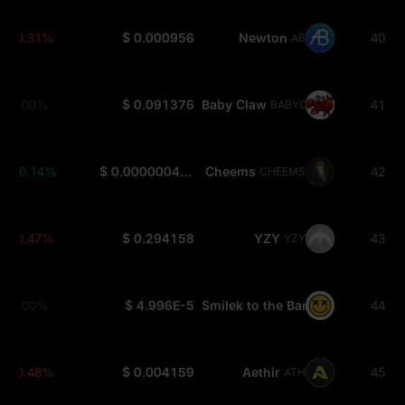
-0.31%
$ 0.000956
Newton
40
AB
0.00%
$ 0.091376
Baby Claw
41
BABYCLAW
+0.14%
$ 0.0000004857
Cheems
42
CHEEMS
-0.47%
$ 0.294158
YZY
43
YZY
0.00%
$ 4.996E-5
Smilek to the Bank
44
SMILEK
-0.48%
$ 0.004159
Aethir
45
ATH