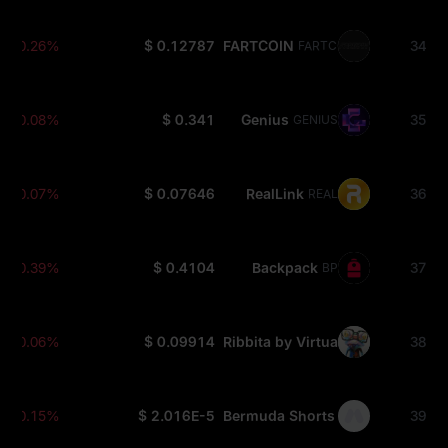
-0.26%
$ 0.12787
FARTCOIN
34
FARTCOIN
-0.08%
$ 0.341
Genius
35
GENIUS
-0.07%
$ 0.07646
RealLink
36
REAL
-0.39%
$ 0.4104
Backpack
37
BP
-0.06%
$ 0.09914
Ribbita by Virtuals
38
TIBBIR
-0.15%
$ 2.016E-5
Bermuda Shorts
39
SHORT