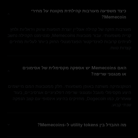
כיצד משפיעה מעורבות קהילתית מקוונת על מחירי
Memecoin?
מעורבות חזקה של קהילה אונליין יוצרת תופעות שיווק ויראליות ולחץ
קנייה משמעותי. עבור מטבעות Memecoins, סנטימנט הקהילה נחשב
לעיתים קרובות לאינדיקטור הפונדמנטלי החזק ביותר לעליות מחירים
קצרות טווח.
האם Memecoins יש אספקה מקסימלית של אסימונים
או מנגנוני שריפה?
הטוקנומיקה משתנה באופן משמעותי. חלק ממטבעות המם מיישמים
היצע מקסימלי מוגבל ומנגנוני שריפה דפלציוניים אגרסיביים, בעוד
שאחרים, כמו Dogecoin, מחזיקים בהיצע אינסופי עם קצב הנפקה
שנתי קבוע.
מה ההבדל בין utility tokens ל-Memecoins?