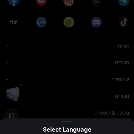
אודות
מוצרים
שותפויות
מקורות
משפט & תאימות
Select Language