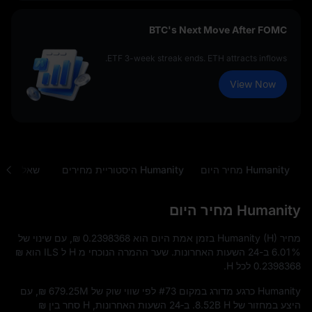
BTC's Next Move After FOMC
ETF 3-week streak ends. ETH attracts inflows.
View Now
Humanity מחיר היום
Humanity היסטוריית מחירים
שאלות נפו
Humanity מחיר היום
מחיר Humanity (H) בזמן אמת היום הוא
₪ 0.2398368
, עם שינוי של
6.01%
ב-24 השעות האחרונות. שער ההמרה הנוכחי מ H ל ILS הוא
₪
0.2398368
לכל H.
Humanity כרגע מדורג במקום
#73
לפי שווי שוק של
₪ 679.25M
, עם
היצע במחזור של
8.52B H
. ב‑24 השעות האחרונות, H סחר בין
₪