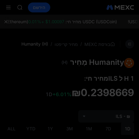
HEI
קנה קריפטו
שווקים
ספוט
הירשם
חוזים עתידיים
CAP
PLTR
UNITREE
 Now Live
USDC (USDCoin) מחיר חי:
$1.00097 +0.01%
ETH (Ethereum) מחיר חי:
BLESS
MINIMAX
HEI
Humanity (H)
/
/
בורסת MEXC
מחיר קריפטו
CAP
UNITREE
Humanity מְחִיר
 Now Live
(H)
1 H ל ILSמחיר חי:
₪0.2398669
1D
+6.01%
ILS - ₪
ALL
YTD
1Y
3M
1M
7D
1D