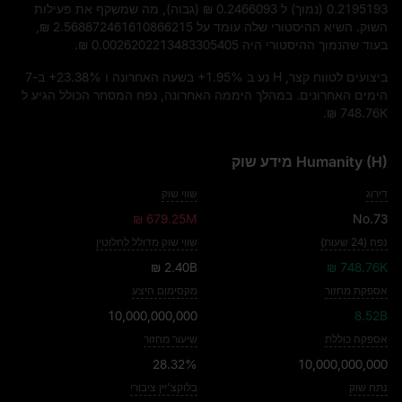
0.2195193
(נמוך) ל
₪ 0.2466093
(גבוה), מה שמשקף את פעילות
השוק. השיא ההיסטורי שלה עומד על
₪ 2.568872461610866215
,
בעוד שהנמוך ההיסטורי היה
₪ 0.0026202213483305405
.
ביצועים לטווח קצר, H נע ב
+1.95%
בשעה האחרונה ו
+23.38%
ב-7
הימים האחרונים. במהלך היממה האחרונה, נפח המסחר הכולל הגיע ל
.
₪ 748.76K
Humanity (H) מידע שוק
דירוג
שווי שוק
₪ 679.25M
No.73
נפח (24 שעות)
שווי שוק מדולל לחלוטין
₪ 2.40B
₪ 748.76K
אספקת מחזור
מקסימום היצע
10,000,000,000
8.52B
אספקה כוללת
שיעור מחזור
28.32%
10,000,000,000
נתח שוק
בלוקצ'יין ציבורי