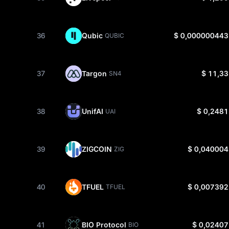
36
Qubic
$ 0,000000443
QUBIC
37
Targon
$ 11,33
SN4
38
UnifAI
$ 0,2481
UAI
39
ZIGCOIN
$ 0,040004
ZIG
40
TFUEL
$ 0,007392
TFUEL
41
BIO Protocol
$ 0,02407
BIO