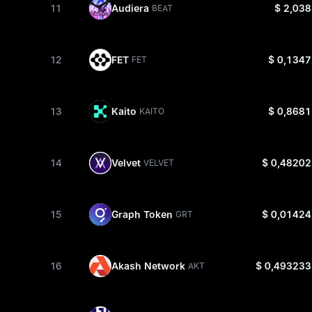
11
Audiera
$ 2,038
BEAT
12
FET
$ 0,1347
FET
13
Kaito
$ 0,8681
KAITO
14
Velvet
$ 0,48202
VELVET
15
Graph Token
$ 0,01424
GRT
16
Akash Network
$ 0,493233
AKT