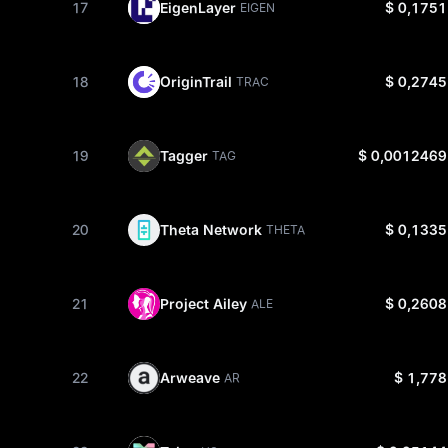
17
EigenLayer
$ 0,1751
EIGEN
18
OriginTrail
$ 0,2745
TRAC
19
Tagger
$ 0,0012469
TAG
20
Theta Network
$ 0,1335
THETA
21
Project Ailey
$ 0,2608
ALE
22
Arweave
$ 1,778
AR