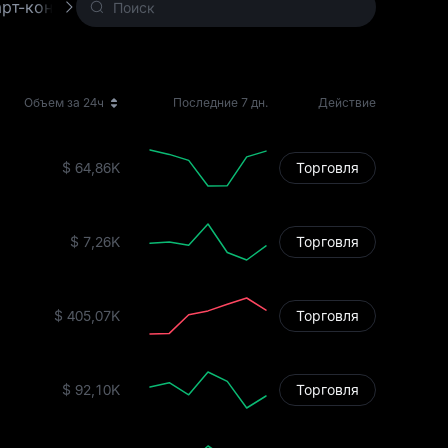
рт-контрактов
Уровень 1 (L1)
Доказательст
Объем за 24ч
Последние 7 дн.
Действие
$ 64,86K
Торговля
$ 7,26K
Торговля
$ 405,07K
Торговля
$ 92,10K
Торговля