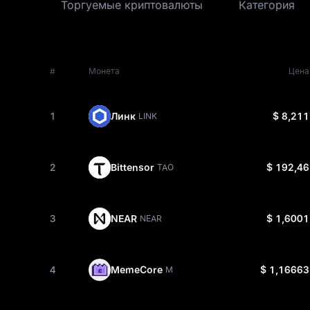
Торгуемые криптовалюты
Категория
#
Монета
Цена
1
Линк
$ 8,211
LINK
2
Bittensor
$ 192,46
TAO
3
NEAR
$ 1,6001
NEAR
4
MemeCore
$ 1,16663
M