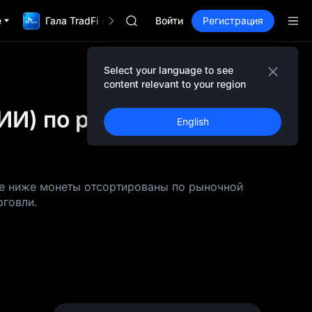
GOLD(XAU)
е
Гала TradFi с 1 000 000$
AAOI
Войти
Регистрация
SKYAI
Подписка на рынок UNITREE STAR 10
SPCX растет после локапа
Select your language to see
GOLD(XAU)
content relevant to your region
AAOI
(ИИ) по рыночной
SKYAI
English
Подписка на рынок UNITREE STAR 10
SPCX растет после локапа
ые ниже монеты отсортированы по рыночной
рговли.