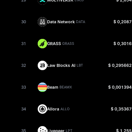
30
Data Network
$ 0,2087
DATA
31
GRASS
$ 0,3016
GRASS
32
Law Blocks AI
$ 0,295662
LBT
33
Beam
$ 0,001394
BEAMX
34
Allora
$ 0,35367
ALLO
35
Livepeer
$ 1,255
LPT