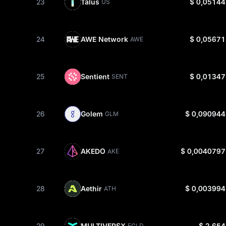
23
Talus
$ 0,05144
US
24
AWE Network
$ 0,05671
AWE
25
Sentient
$ 0,01347
SENT
26
Golem
$ 0,090944
GLM
27
AKEDO
$ 0,0040797
AKE
28
Aethir
$ 0,003994
ATH
29
MULTIVERSX
$ 2,654
EGLD