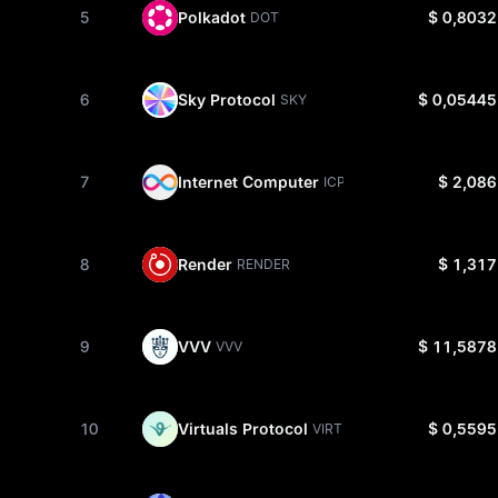
5
Polkadot
$ 0,8032
DOT
6
Sky Protocol
$ 0,05445
SKY
7
Internet Computer
$ 2,086
ICP
8
Render
$ 1,317
RENDER
9
VVV
$ 11,5878
VVV
10
Virtuals Protocol
$ 0,5595
VIRTUAL