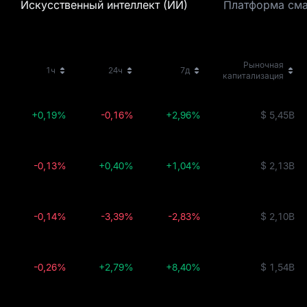
Искусственный интеллект (ИИ)
Платформа сма
Рыночная
1ч
24ч
7д
капитализация
+0,19%
-0,16%
+2,96%
$ 5,45B
-0,13%
+0,40%
+1,04%
$ 2,13B
-0,14%
-3,39%
-2,83%
$ 2,10B
-0,26%
+2,79%
+8,40%
$ 1,54B