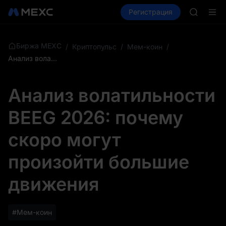
GOLD(X
Купить крипто
Рынки
Регистрация
Спот
Фьючерсы
AAOI
SKYAI
Подписк
SPCX ра
Биржа MEXC
/
Криптопульс
/
Мем-коин
/
GOLD(X
Анализ волатильности BEEG 2026: почему скоро могут произойти большие движения
AAOI
SKYAI
Анализ волатильности
Подписк
SPCX ра
BEEG 2026: почему
скоро могут
произойти большие
движения
#Мем-коин