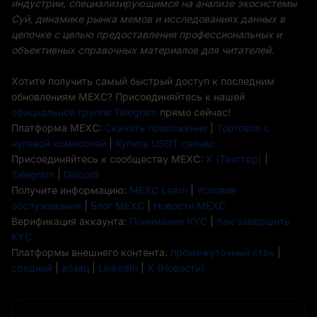
индустрии, специализирующимся на анализе экосистемы
Суй, динамике рынка мемов и исследованиях данных в
цепочке с целью предоставления профессиональных и
объективных справочных материалов для читателей.
Хотите получить самый быстрый доступ к последним
обновлениям MEXC? Присоединяйтесь к нашей
официальной группе Telegram
прямо сейчас!
Платформа MEXC:
Скачать приложение
|
Торговля с
нулевой комиссией
|
Купить USDT сейчас
Присоединяйтесь к сообществу MEXC:
X (Твиттер)
|
Telegram
|
Discord
Получите информацию:
MEXC Learn
|
Условия
обслуживания
|
Блог MEXC
|
Новости MEXC
Верификация аккаунта:
Понимание KYC
|
Как завершить
KYC
Платформы внешнего контента:
промежуточный стек
|
средний
|
абзац
|
LinkedIn
|
X (Новости)