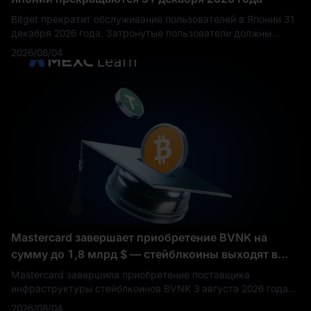
Bitget прекратит обслуживание пользователей в Японии 31
декабря 2026 года. Затронутые пользователи должны
закрыть открытые позиции и вывести активы до указанного
2026/08/04
срока.
Mastercard завершает приобретение BVNK на
сумму до 1,8 млрд $ — стейблкоины выходят в
ядро глобальных платежей
Mastercard завершила приобретение поставщика
инфраструктуры стейблкоинов BVNK 3 августа 2026 года
после объявления о сделке в марте.
2026/08/04