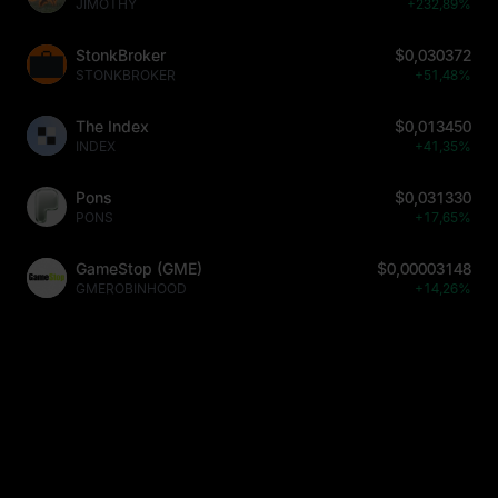
JIMOTHY
+232,89%
StonkBroker
$0,030372
STONKBROKER
+51,48%
The Index
$0,013450
INDEX
+41,35%
Pons
$0,031330
PONS
+17,65%
GameStop (GME)
$0,00003148
GMEROBINHOOD
+14,26%