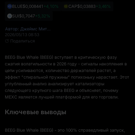
BLUE
$0,008441
+4,10%
CAP
$0,03883
+3,46%
SUI
$0,7047
+5,32%
Автор: Джеймс Митчелл (James Mitchell)
2026/05/13 08:53
Поделиться
BEEG Blue Whale (BEEG) вступает в критическую фазу
сжатия волатильности в 2026 году - сигналы накопления в
цепи усиливаются, количество держателей растет, а
эффект "спиральной пружины" потихоньку нарастает. Этот
углубленный анализ анализирует катализаторы
следующего крупного шага BEEG и объясняет, почему
MEXC является лучшей платформой для его торговли.
Ключевые выводы
BEEG Blue Whale (BEEG) - это 100% справедливый запуск,