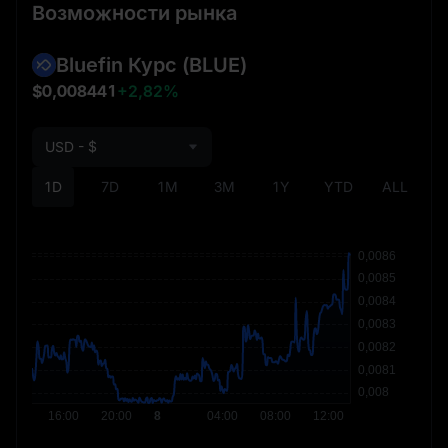
Возможности рынка
Bluefin Курс
(BLUE)
$0,008441
+2,82%
USD - $
1D
7D
1M
3M
1Y
YTD
ALL