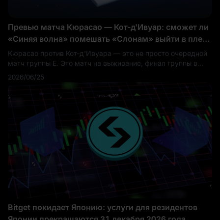
Превью матча Кюрасао — Кот-д'Ивуар: сможет ли
«Синяя волна» помешать «Слонам» выйти в плей-
офф Чемпионата мира 2026?
Кюрасао против Кот-д'Ивуара — это не просто очередной
матч группы E. Это матч на выживание, финал группы в
формате плей-офф и одна из самых эмоционально
2026/06/25
насыщенных историй аутсайдера на групповом этапе
Чемпионата мира 2026. Для Кот-д'Ивуара задача проста:
не проиграть и продолжить путь к 1/16 финала. Для
Кюрасао уравнение куда драматичнее: победить, а затем
надеяться, что результат матча Германия против
Эквадора оставит дверь открытой.
Bitget покидает Японию: услуги для резидентов
Японии прекращаются 31 декабря 2026 года