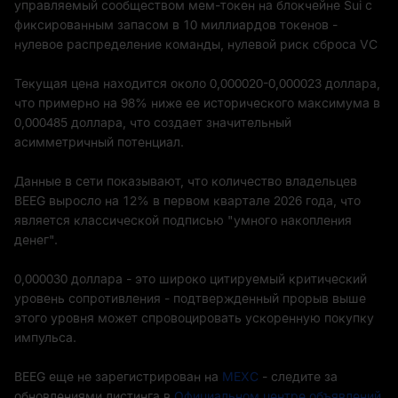
управляемый сообществом мем-токен на блокчейне Sui с
фиксированным запасом в 10 миллиардов токенов -
нулевое распределение команды, нулевой риск сброса VC
Текущая цена находится около 0,000020-0,000023 доллара,
что примерно на 98% ниже ее исторического максимума в
0,000485 доллара, что создает значительный
асимметричный потенциал.
Данные в сети показывают, что количество владельцев
BEEG выросло на 12% в первом квартале 2026 года, что
является классической подписью "умного накопления
денег".
0,000030 доллара - это широко цитируемый критический
уровень сопротивления - подтвержденный прорыв выше
этого уровня может спровоцировать ускоренную покупку
импульса.
BEEG еще не зарегистрирован на
MEXC
- следите за
обновлениями листинга в
Официальном центре объявлений