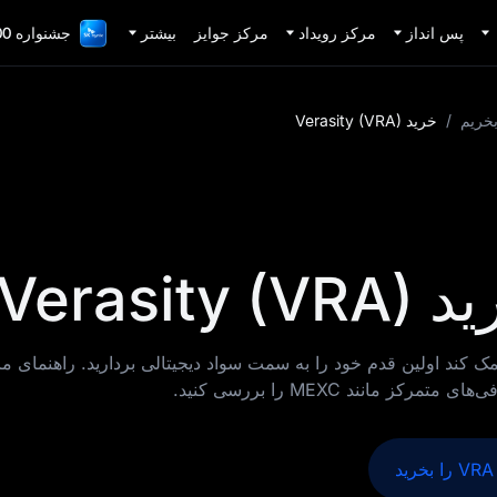
پس انداز
مرکز رویداد
مرکز جوایز
بیشتر
جشنواره 1,000,000 دلاری TradFi
بخریم
/
خرید Verasity (VRA)
Veras)
به شما کمک کند اولین قدم خود را به سمت سواد دیجیتالی بردارید. راهنمای م
د