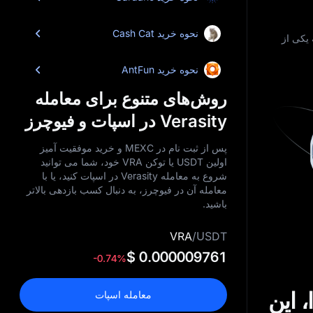
نحوه خرید Cash Cat
ه یکی از
نحوه خرید AntFun
روش‌های متنوع برای معامله
Verasity در اسپات و فیوچرز
پس از ثبت‌ نام در MEXC و خرید موفقیت‌ آمیز
اولین USDT یا توکن VRA خود، شما می‌ توانید
شروع به معامله Verasity در اسپات کنید، یا با
معامله آن در فیوچرز، به دنبال کسب بازدهی بالاتر
باشید.
VRA
/
USDT
$ 0.000009761
-0.74%
وز، فردا، این
معامله اسپات