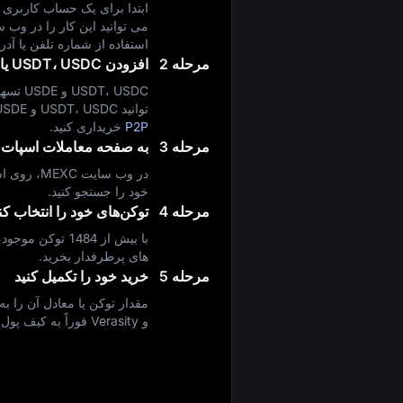
استفاده از شماره تلفن یا آدر
مرحله 2
افزودن USDT، USDC یا USDE به کیف پول شما
توانید USDT، USDC و USDE را از طریق
P2P
خریداری کنید.
مرحله 3
به صفحه معاملات اسپات ب
در وب سایت
خود را جستجو کنید.
مرحله 4
توکن‌های خود را انتخاب کن
با بیش از 1484 تو
های پرطرفدار بخرید.
مرحله 5
خرید خود را تکمیل کنید
مقدار توکن یا معادل آن را به
و Verasity فوراً به کیف پول شما واریز می شود.