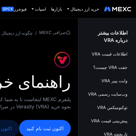
خرید ارز دیجیتال
بازارها
اسپات
فیوچرز
SPCX
اطلاعات بیشتر
صرافی MEXC
/
چگونه ارز دیجیتال 
درباره VRA
اطلاعات قیمت VRA
جفت VRA چیست؟
راهنمای خرید ity (VRA
وایت‌ پیپر VRA
وب‌سایت رسمی VRA
پلتفرم MEXC اینجاست تا 
نحوه خرید Verasity (VRA) در صرافی‌های متمرکز مانند MEXC را بررسی کنید.
توکنومیکس VRA
پیش‌بینی قیمت VRA
اکنون ثبت نام کنید
اکنون VRA را بخری
تاریخچه VRA