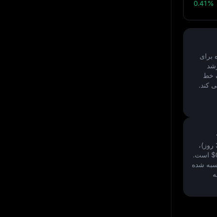
0.41%
 شده برای
شد
ک خط
 کند.
با نگاه به 30 روز آینده در September 5, 2026(30 روز)،
$
است.
به شده
ه