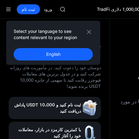
SPCX
ورود
CASHCAT
ثبت نام
HFT
UNITREE
فیوچرز یونیتری هم‌اکنون فعال اس
Select your language to see
GOLD(XAU)
content relevant to your region
SPCX
برای شما 10,000 USDT در
CASHCAT
MEXC منتظر است
English
HFT
UNITREE
دوستان خود را دعوت کنید، در مأموریت‌ های روزانه
فیوچرز یونیتری هم‌اکنون فعال اس
شرکت کنید و در جدول برترین‌ های معاملات
فیوچرز رقابت کنید تا سهمی از جایزه 10,000
USDT برنده شوید!
ا در مورد
ثبت نام کنید و 10،000 USDT پاداش
دریافت کنید
با کمترین کارمزد در بازار، معاملات
خود را آغاز کنید