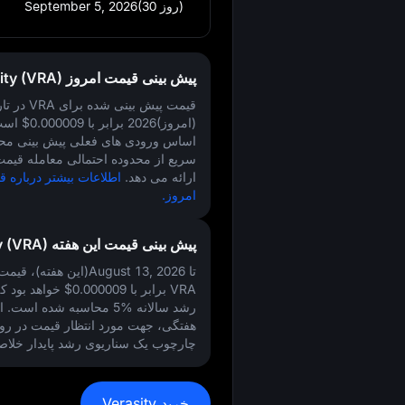
September 5, 2026(30 روز)
پیش‌ بینی قیمت امروز Verasity (VRA)
قیمت پیش‌ بینی‌ شده برای VRA در تاریخ
2026(امروز)
برابر با
$0.000009
است.
اساس ورودی‌ های فعلی پیش‌ بینی مح
ارائه می‌ دهد.
امروز.
پیش‌ بینی قیمت این هفته Verasity (VRA)
تا August 13, 2026(این هف
VRA برابر با
$0.000009
خواهد بود ک
رشد سالانه
5%
محاسبه شده است. ا
هفتگی، جهت مورد انتظار قیمت در روز
چارچوب یک سناریوی رشد پایدار خلاصه
خرید Verasity