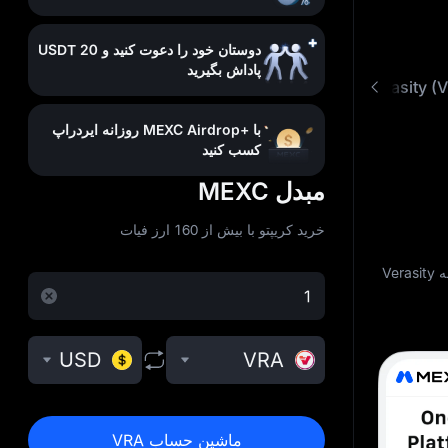
دوستان خود را دعوت کنید و 20 USDT
پاداش بگیرید
Verasity) چیست؟
خرید VRA با کارمزد پایین
سوالات
با +MEXC Airdrop روزانه ایردراپ
کسب کنید
مبدل MEXC
خرید کریپتو با بیش از 160 ارز فیات
خرید Verasity (VRA) در صرافی MEXC را به‌ سادگی بیاموزید. این راهنما نحوه خرید Verasity در MEXC و آغاز معامله Verasity
USD
VRA
ماشین حساب VRA