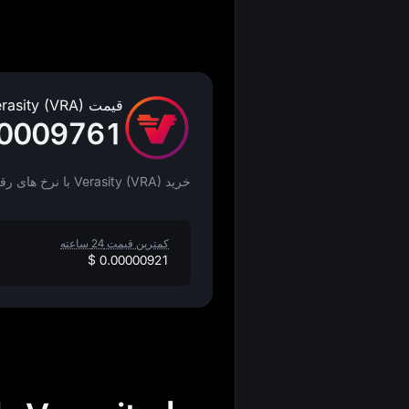
قیمت Verasity (VRA)
00009761
خرید Verasity (VRA) با نرخ‌ های رقابتی
کمترین قیمت 24 ساعته
$ 0.00000921