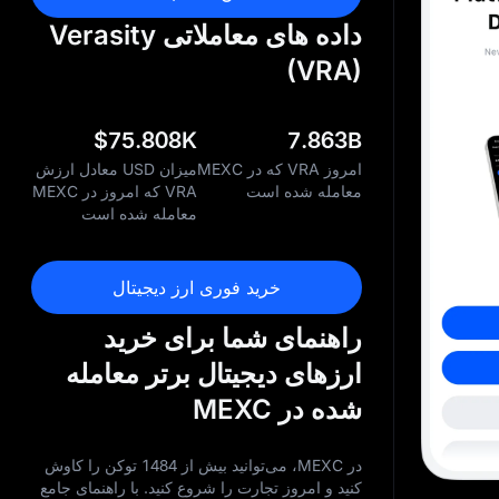
داده‌ های معاملاتی Verasity
(VRA)
$
75.808K
7.863B
امروز VRA که در MEXC
میزان USD معادل ارزش
معامله شده است
VRA که امروز در MEXC
معامله شده است
خرید فوری ارز دیجیتال
راهنمای شما برای خرید
ارزهای دیجیتال برتر معامله
شده در MEXC
در MEXC، می‌توانید بیش از 1484 توکن را کاوش
کنید و امروز تجارت را شروع کنید. با راهنمای جامع