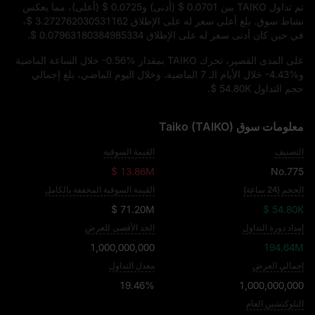
تم تداول TAIKO بين
$ 0.0701
(أدنى) و
$ 0.0725
(أعلى)، مما يعكس
نشاط سوق. بلغ أعلى سعر له على الإطلاق
$ 3.272762030531162
،
في حين كان أدنى سعر له على الإطلاق
$ 0.07963180384985334
.
على المدى القصير، تحرك TAIKO بمقدار
-0.56%
خلال الساعة الماضية
و
-4.43%
خلال الأيام الـ 7 الماضية. وخلال اليوم الماضي، بلغ إجمالي
حجم التداول
$ 54.80K
.
معلومات سوق Taiko (TAIKO)
التصنيف
القيمة السوقية
$ 13.86M
No.775
الحجم (24 ساعة)
القيمة السوقية المخففة بالكامل
$ 71.20M
$ 54.80K
إمداد دورة التداول
الحد الأقصى للعرض
1,000,000,000
194.64M
إجمالي العرض
معدل التداول
19.46%
1,000,000,000
البلوكتشين العام