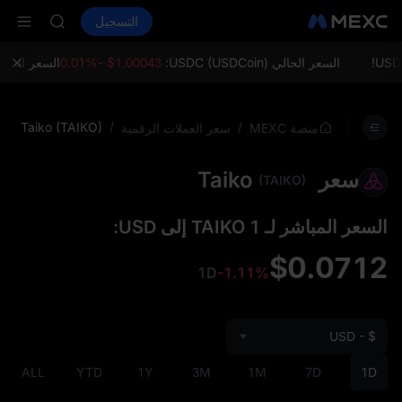
LD(XAU)
شراء العملات المشفرة
الأسواق
التسجيل
العقود الفورية
AAOI
ال
SKYAI
اشتراك سوق ي
السعر الحالي USDC (USDCoin):
$1.00043 -0.01%
السعر الحالي ETH (Ethereum):
SPCX يرتفع رغم انتهاء الحظر
LD(XAU)
AAOI
Taiko (TAIKO)
/
/
منصة MEXC
سعر العملات الرقمية
SKYAI
اشتراك سوق ي
سعر Taiko
SPCX يرتفع رغم انتهاء الحظر
(TAIKO)
السعر المباشر لـ 1 TAIKO إلى USD:
$0.0712
1D
-1.11%
USD - $
ALL
YTD
1Y
3M
1M
7D
1D