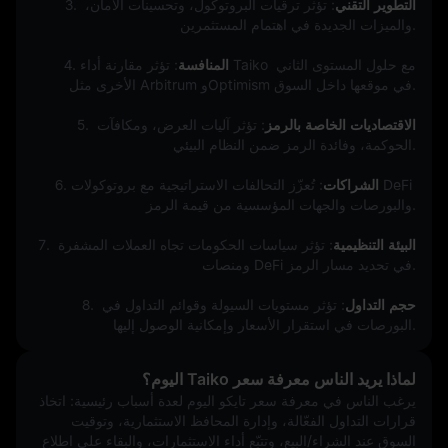
التطوير التقني
: تؤثر ترقيات البروتوكول، وتحسينات الأمان، 
3. 
والميزات الجديدة في اهتمام المستثمرين.
المنافسة
: تؤثر مقارنة أداء Taiko مع حلول المستوى الثاني 
4. 
الأخرى مثل Arbitrum وOptimism في موقعها داخل السوق.
الاقتصاديات الخاصة بالرمز
: تؤثر آليات العرض، ومكافآت 
5. 
الحوكمة، وفائدة الرمز ضمن النظام البيئي.
الشراكات
: تُعزّز التحالفات الاستراتيجية مع بروتوكولات DeFi 
6. 
والبورصات والجهات المؤسسية من قيمة الرمز.
البيئة التنظيمية
: تؤثر سياسات الحكومات تجاه العملات المشفرة 
7. 
ومنصات DeFi في تحديد مسار الرمز.
حجم التداول
: تؤثر مستويات السيولة وقوائم التداول في 
8. 
البورصات في استقرار الأسعار وإمكانية الوصول إليها.
لماذا يريد الناس معرفة سعر Taiko اليوم؟
يرغب الناس في معرفة سعر تايكو اليوم لعدة أسباب رئيسية: اتخاذ 
قرارات التداول الفعّالة، وإدارة المحافظ الاستثمارية، وتوقيت 
السوق عند الشراء/البيع، وتتبّع أداء الاستثمارات، والبقاء على اطلاع 