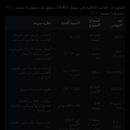
المعنويات العامة الحالية في سوق TAIKO: صعودية، صعودية بنسبة
55%
| هبوطية بنسبة
45%
؛
بُعد
استنتاج
النسبة/العتبة
نظرة سريعة
المؤشر
النموذج
التقاطع
انخفاض الزخم على المدى
K < D
KDJ
الميت
القصير، وانخفاض الحماس.
S2 ≤
أسفل نقطة الارتكاز المركزية،
نقطة
السعر <
بين S2-S1
دخول منطقة الأسعار
الارتكاز
S1
المنخفضة.
ارتفاع سريع جداً على المدى
منطقة ذروة
StochRSI
> 80
القصير، احذر من خطر
الشراء
التراجع.
التقاطع
MACD
DIF > DEA
ظهور الزخم الصعودي.
الذهبي
تراوحت MA بين الاتجاه
مجموعة
3-4
40‑60% حيادي
الصعودي والهبوطي، والاتجاه
MA
شراء
غير واضح.
وسط <
بين النطاق
BOLL
قوي نسبياً، لكن بدون تقلبات
السعر ≤
الأوسط
(20,2)
حادة.
علوي
والنطاق العلوي