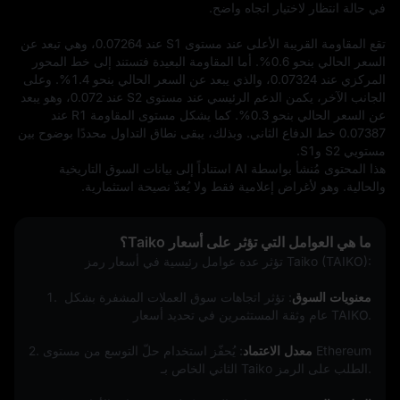
تقع المقاومة القريبة الأعلى عند مستوى S1 عند 0.07264، وهي تبعد عن 
السعر الحالي بنحو 0.6%. أما المقاومة البعيدة فتستند إلى خط المحور 
المركزي عند 0.07324، والذي يبعد عن السعر الحالي بنحو 1.4%. وعلى 
الجانب الآخر، يكمن الدعم الرئيسي عند مستوى S2 عند 0.072، وهو يبعد 
عن السعر الحالي بنحو 0.3%. كما يشكل مستوى المقاومة R1 عند 
0.07387 خط الدفاع الثاني. وبذلك، يبقى نطاق التداول محددًا بوضوح بين 
مستويي S2 وS1.
هذا المحتوى مُنشأ بواسطة AI استناداً إلى بيانات السوق التاريخية 
والحالية. وهو لأغراض إعلامية فقط ولا يُعدّ نصيحة استثمارية.
ما هي العوامل التي تؤثر على أسعار Taiko؟
تؤثر عدة عوامل رئيسية في أسعار رمز Taiko (TAIKO):
معنويات السوق
: تؤثر اتجاهات سوق العملات المشفرة بشكل 
1. 
عام وثقة المستثمرين في تحديد أسعار TAIKO.
معدل الاعتماد
: يُحفّز استخدام حلّ التوسع من مستوى Ethereum 
2. 
الثاني الخاص بـ Taiko الطلب على الرمز.