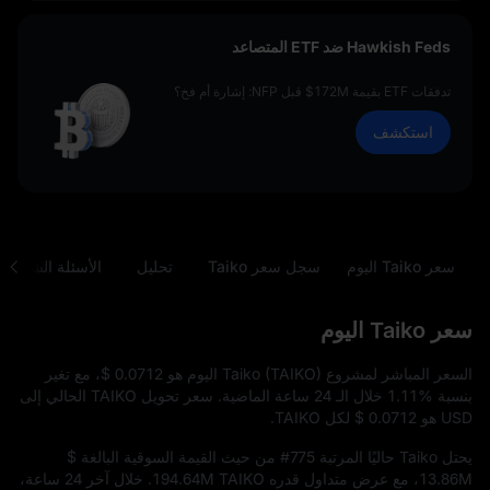
Hawkish Feds ضد ETF المتصاعد
تدفقات ETF بقيمة 172M$ قبل NFP: إشارة أم فخ؟
استكشف
سعر Taiko اليوم
سجل سعر Taiko
تحليل
الأسئلة الشائعة
سعر Taiko اليوم
السعر المباشر لمشروع Taiko (TAIKO) اليوم هو
$ 0.0712
، مع تغير
بنسبة
1.11%
خلال الـ 24 ساعة الماضية. سعر تحويل TAIKO الحالي إلى
USD هو
$ 0.0712
لكل TAIKO.
يحتل Taiko حاليًا المرتبة
#775
من حيث القيمة السوقية البالغة
$
13.86M
، مع عرض متداول قدره
194.64M TAIKO
. خلال آخر 24 ساعة،