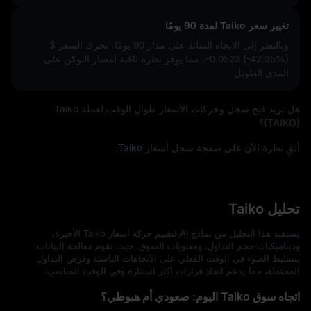
تغيير سعر Taiko لمدة 90 يومًا
وبالنظر إلى الاتجاه السائد على مدار 90 يومًا، تحرك السعر
$
-0.0523 (-42.35%)
، مما يوفر نظرة ثاقبة لمسار التوكن على
المدى الطويل.
هل تريد فتح سجل وحركات الأسعار طوال الوقت لعملة Taiko
(TAIKO)؟
ألقٍ نظرة الآن على صفحة سجل أسعار
Taiko
.
تحليل Taiko
يستفيد هذا التحليل من نماذج AI لتقييم حركة أسعار Taiko الأخيرة،
وديناميكيات حجم التداول، ومعنويات السوق. حيث تقوم معالجة البيانات
بتسليط الضوء في الوقت الفعلي على الاتجاهات الناشئة وفرص التداول
المحتملة، مما يدعم اتخاذ قرارات أكثر استنارة وفي الوقت المناسب.
اتجاه سوق Taiko اليوم: صعودي أم هبوطي؟