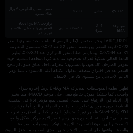
ضمن المعدل الطبيعي، لا يزال
RSI (14)
حيادي
30‑70
هناك متسع.
تراوحت MA بين الاتجاه
مجموعة
3-4
40‑60% حيادي
الصعودي والهبوطي، والاتجاه
EMA
شراء
غير واضح.
TAIKO_USDT يتحرك ضمن الإطار الزمني 4 ساعات عند مستوى السعر 
0.0722. يقع السعر بين نقطة المحور S2 عند 0.072 ومستوى المقاومة 
S1 عند 0.07264، بينما يمر خط المحور المركزي عند 0.07324. يُظهر 
النمط الحالي تشكيلًا لحركة تصحيحية متذبذبة في المنطقة السفلية، حيث 
يخوض الطرفان (البائعون والمشترون) معركة داخل نطاق ضيق. لم ينجح 
السعر بعد في اختراق منطقة التداول الكثيفة أعلى المستوى، فيما يوفر 
تُظهر أنظمة المتوسطات المتحركة MA وEMA ترتيبًا إشارة شراء 
واضحة، كما يتشكل نموذج تقاطع ذهبي على مؤشر MACD، مما يشير 
إلى اتجاه قوي للارتفاع على المدى القصير. يقبع مؤشر RSI في المنطقة 
الحيادية، دون ظهور أي تجاوزات حادة نحو الشراء أو البيع. أما مؤشرات 
KDJ وStochRSI فتُظهر توزيعًا متساويًا للزخم. كما أن انغلاق بولينجر باند 
يشير إلى تقلص التقلبات، مع وجود زخم قصير الأمد مركز بشكل واضح 
لكنه يفتقر إلى القوة الانفجارية اللازمة. وتؤكد المؤشرات السريعة 
والبطيئة توافقها على استقرار الاتجاه على المدى القصير، ما يجعل السوق 