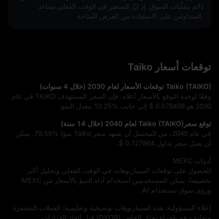
دائم بتقلّبات السوق. إذ إنّ التسعير في الوقت الفعلي يساعد 
المتداولين على الاستفادة من الفرص المتاحة.
توقعات أسعار Taiko
Taiko (TAIKO) توقعات الأسعار لعام 2030 (خلال 4 سنوات)
وفقًا لوحدة التوقع بالأسعار أعلاه، فإن السعر المستهدف TAIKO في عام
2030 هو
$ 0.078498
إلى جانب
10.25%
معدل النمو.
توقع سعرTaiko (TAIKO) لعام 2040 (خلال 14 سنة)
في عام 2040، من المحتمل أن يشهد سعر Taiko نموًا
79.59%
. يمكن
أن يصل سعر تداول
$ 0.127864
.
أدوات MEXC
للحصول على توقعات السيناريوهات في الوقت الفعلي وتحليل أكثر
تخصيصا، يمكن للمستخدمين استخدام أداة التنبؤ بالأسعار من MEXC
ورؤى سوق بتستخدام AI.
إخلاء المسؤولية: هذه السيناريوهات توضيحية وتعليمية؛ العملات المشفرة
متقلبة - قم بإجراء بحثك الخاص (DYOR) قبل اتخاذ القرارات.