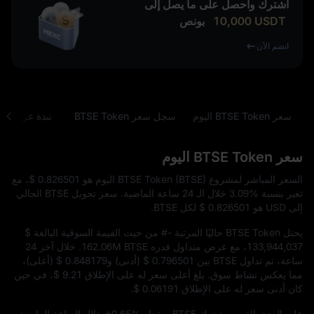
اشترك واحصل على ما يصل إلى
USDT
10,000
بونص
انضم الآن
سعر BTSE Token اليوم
سجل سعر BTSE Token
نبذة عن BTSE Token
سعر BTSE Token اليوم
السعر المباشر لمشروع BTSE Token (BTSE) اليوم هو
$ 0.826501
، مع
تغير بنسبة
3.09%
خلال الـ 24 ساعة الماضية. سعر تحويل BTSE الحالي
إلى USD هو
$ 0.826501
لكل BTSE.
يحتل BTSE Token حاليًا المرتبة
#-
من حيث القيمة السوقية البالغة
$
133,944,037
، مع عرض متداول قدره
162.06M BTSE
. خلال آخر 24
ساعة، تم تداول BTSE بين
$ 0.796501
(أدنى) و
$ 0.848179
(أعلى)،
مما يعكس نشاط سوق. بلغ أعلى سعر له على الإطلاق
$ 9.21
، في حين
كان أدنى سعر له على الإطلاق
$ 0.06191
.
على المدى القصير، تحرك BTSE بمقدار
+0.65%
خلال الساعة الماضية