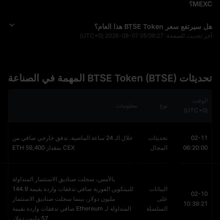
MEXC؟
هل سيرتفع سعر BTSE Token هذا العام؟
آخر تحديث للصفحة:
2026-08-07 05:09:27
(UTC+0)
تحديثات BTSE Token (BTSE) المهمة في الصناعة
الوقت
نوع
معلومات
(UTC+0)
02-11
تحديثات
خلال الـ 24 ساعة الماضية، تدفق خارجي صافي من
06:20:00
المجال
CEX بمقدار 59,400 ETH
بالأمس، سجلت صناديق الاستثمار المتداولة
البيانات
للبيتكوين الفورية صافي تدفقات واردة بقيمة 144.9
02-10
على
مليون دولار، بينما سجلت صناديق الاستثمار
10:39:21
السلسلة
المتداولة لـ Ethereum صافي تدفقات واردة بقيمة
57 مليون دولار