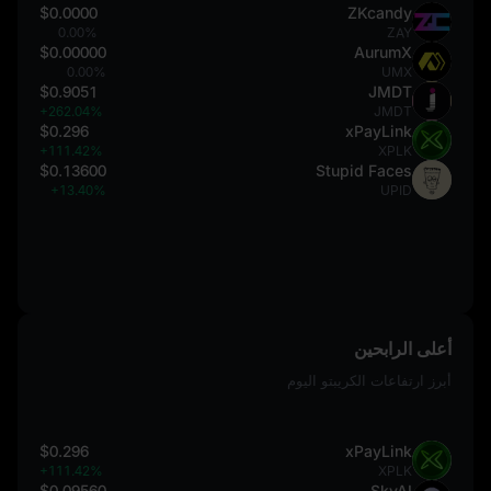
$0.0000
ZKcandy
0.00%
ZAY
$0.00000
AurumX
0.00%
UMX
$0.9051
JMDT
+262.04%
JMDT
$0.296
xPayLink
+111.42%
XPLK
$0.13600
Stupid Faces
+13.40%
UPID
أعلى الرابحين
أبرز ارتفاعات الكريبتو اليوم
$0.296
xPayLink
+111.42%
XPLK
$0.09560
SkyAI