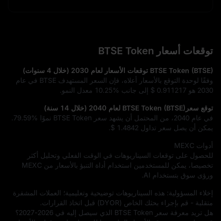
توقعات أسعار BTSE Token
BTSE Token (BTSE) توقعات الأسعار لعام 2030 (خلال 4 سنوات)
وفقًا لوحدة التوقع بالأسعار أعلاه، فإن السعر المستهدف BTSE في عام
2030 هو
$ 0.911217
إلى جانب
10.25%
معدل النمو.
توقع سعرBTSE Token (BTSE) لعام 2040 (خلال 14 سنة)
في عام 2040، من المحتمل أن يشهد سعر BTSE Token نموًا
79.59%
.
يمكن أن يصل سعر تداول
$ 1.4842
.
أدوات MEXC
للحصول على توقعات السيناريوهات في الوقت الفعلي وتحليل أكثر
تخصيصا، يمكن للمستخدمين استخدام أداة التنبؤ بالأسعار من MEXC
ورؤى سوق بتستخدام AI.
إخلاء المسؤولية: هذه السيناريوهات توضيحية وتعليمية؛ العملات المشفرة
متقلبة - قم بإجراء بحثك الخاص (DYOR) قبل اتخاذ القرارات.
هل تريد معرفة سعر BTSE Token الذي سيصل إليه في 2026-2027؟