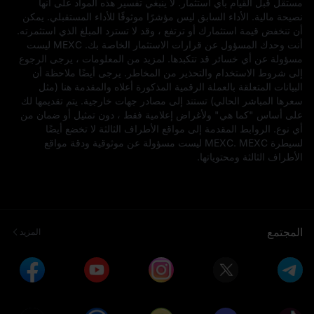
مستقل قبل القيام بأي استثمار. لا ينبغي تفسير هذه المواد على أنها
نصيحة مالية. الأداء السابق ليس مؤشرًا موثوقًا للأداء المستقبلي. يمكن
أن تنخفض قيمة استثمارك أو ترتفع ، وقد لا تسترد المبلغ الذي استثمرته.
أنت وحدك المسؤول عن قرارات الاستثمار الخاصة بك. MEXC ليست
مسؤولة عن أي خسائر قد تتكبدها. لمزيد من المعلومات ، يرجى الرجوع
إلى شروط الاستخدام والتحذير من المخاطر. يرجى أيضًا ملاحظة أن
البيانات المتعلقة بالعملة الرقمية المذكورة أعلاه والمقدمة هنا (مثل
سعرها المباشر الحالي) تستند إلى مصادر جهات خارجية. يتم تقديمها لك
على أساس "كما هي" ولأغراض إعلامية فقط ، دون تمثيل أو ضمان من
أي نوع. الروابط المقدمة إلى مواقع الأطراف الثالثة لا تخضع أيضًا
لسيطرة MEXC. MEXC ليست مسؤولة عن موثوقية ودقة مواقع
الأطراف الثالثة ومحتوياتها.
المجتمع
المزيد