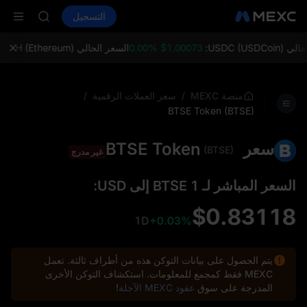
ACE
شراء العملات المشفرة
الأسواق
التسجيل
العقود الفورية
HFT
ال
SPCX
UNITREE
USDC ):
$1.00073 0.00%
السعر الحالي ETH (Ethereum):
68%
مستقبل Unitree مباشر الآن
SKYAI
ACE
/
/
منصة MEXC
سعر العملات الرقمية
HFT
BTSE Token (BTSE)
SPCX
UNITREE
سعر BTSE Token
(BTSE)
مستقبل Unitree مباشر الآن
غير مدرج
السعر المباشر لـ 1 BTSE إلى USD:
$0.83118
1D
+0.03%
يتم الحصول على بيانات التوكن هذه من أطراف ثالثة. تعمل
MEXC فقط كمجمع للمعلومات. استكشاف التوكن الأخرى
المدرجة على سوق
عقود MEXC الآجلة
!