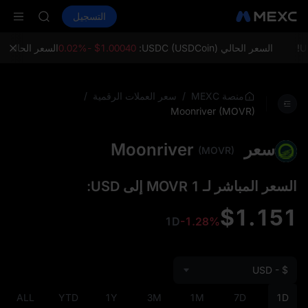
LD(XAU)
شراء العملات المشفرة
الأسواق
التسجيل
العقود الفورية
AAOI
ال
SKYAI
اشتراك سوق ي
السعر الحالي USDC (USDCoin):
$1.00040 -0.02%
السعر الحالي ETH (Ethereum):
SPCX يرتفع رغم انتهاء الحظر
LD(XAU)
AAOI
/
/
منصة MEXC
سعر العملات الرقمية
SKYAI
Moonriver (MOVR)
اشتراك سوق ي
SPCX يرتفع رغم انتهاء الحظر
سعر Moonriver
(MOVR)
السعر المباشر لـ 1 MOVR إلى USD:
$1.151
1D
-1.28%
USD - $
ALL
YTD
1Y
3M
1M
7D
1D