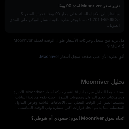
تغيير سعر Moonriver لمدة 90 يومًا
وبالنظر إلى الاتجاه السائد على مدار 90 يومًا، تحرك السعر
$
-1.701 (-59.65%)
، مما يوفر نظرة ثاقبة لمسار التوكن على المدى
الطويل.
هل تريد فتح سجل وحركات الأسعار طوال الوقت لعملة Moonriver
(MOVR)؟
ألقٍ نظرة الآن على صفحة سجل أسعار
Moonriver
.
تحليل Moonriver
يستفيد هذا التحليل من نماذج AI لتقييم حركة أسعار Moonriver الأخيرة،
وديناميكيات حجم التداول، ومعنويات السوق. حيث تقوم معالجة البيانات
بتسليط الضوء في الوقت الفعلي على الاتجاهات الناشئة وفرص التداول
المحتملة، مما يدعم اتخاذ قرارات أكثر استنارة وفي الوقت المناسب.
اتجاه سوق Moonriver اليوم: صعودي أم هبوطي؟