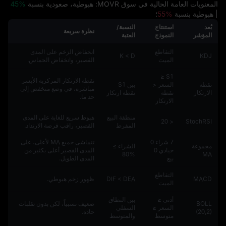
المعنويات العامة الحالية في سوق MOVR: هبوطية، صعودية بنسبة
45%
| هبوطية بنسبة
55%
؛
بُعد
استنتاج
النسبة/
نظرة سريعة
المؤشر
النموذج
العتبة
التقاطع
انخفاض الزخم على المدى
K < D
KDJ
الميت
القصير، وانخفاض الحماس.
S1 ≤
نقطة الارتكاز المركزية الأيسر
نقطة
السعر <
بين S1-
مباشرة، في وضع منخفض إلى
الارتكاز
نقطة
نقطة ارتكاز
حد ما.
الارتكاز
منطقة البيع
هبوط سريع للغاية على المدى
< 20
StochRSI
المفرط
القصير، راقب فرصة الارتداد.
7 شراء 0
تتماشى جميع MA لأعلى، على
مجموعة
الشراء ≥
حيادي 0
المدى القصير أعلى بكثير من
%80
MA
بيع
المدى الطويل.
التقاطع
MACD
DIF < DEA
ظهور زخم هبوطي.
الميت
أدنى ≤
بين النطاق
BOLL
ضعيف نسبياً، لكن بدون تقلبات
السعر ≤
السفلي
(20,2)
حادة.
متوسط
والمتوسط