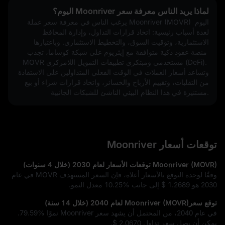
لماذا يريد الناس معرفة سعر Moonriver اليوم؟
يرغب الناس في معرفة سعر عملة Moonriver (MOVR) اليوم 
لعدة أسباب رئيسية: اتخاذ قرارات التداول، وإدارة المحافظ 
الاستثمارية، وتوقيت السوق، والتخطيط الاستثماري. وباعتبارها 
منصة عقود ذكية متوافقة مع إيثريوم على شبكة كوساما، تجذب 
MOVR مستخدمي ومبتكري تطبيقات التمويل اللامركزي (DeFi). 
وتساعد أسعار العملات في الوقت الفعلي المتداولين على الاستفادة 
من التقلبات، وتقييم الأرباح والخسائر، واتخاذ قرارات شراء أو بيع 
مستنيرة في هذا النظام البيئي الناشئ للشبكات الجانبية.
توقعات أسعار Moonriver
Moonriver (MOVR) توقعات الأسعار لعام 2030 (خلال 4 سنوات)
وفقًا لوحدة التوقع بالأسعار أعلاه، فإن السعر المستهدف MOVR في عام
2030 هو
$ 1.2689
إلى جانب
10.25%
معدل النمو.
توقع سعرMoonriver (MOVR) لعام 2040 (خلال 14 سنة)
في عام 2040، من المحتمل أن يشهد سعر Moonriver نموًا
79.59%
.
يمكن أن يصل سعر تداول
$ 2.0670
.