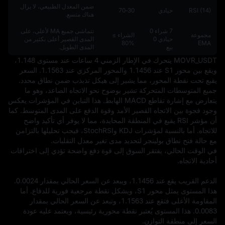
ضمن المعدل الطبيعي، لا يزال
RSI (14)
حيادي
30‑70
هناك متسع.
7 شراء 0
تتماشى جميع MA لأعلى، على
مجموعة
الشراء ≥
حيادي 0
المدى القصير أعلى بكثير من
%80
EMA
بيع
المدى الطويل.
MOVR_USDT يتحرك في الإطار الزمني 4 ساعات عند مستوى 1.148، 
ويقع بين محور S1 عند 1.1456 والمحور المركزي عند 1.1563. السعر 
يقبع تحت نقطة المحور، مما يشير إلى هيكل تذبذب ضمن نطاق محدد. 
جميع المتوسطات المتحركة تشير بوضوح نحو الاتجاه الصاعد، وهو ما 
يتعارض مع إشارة تقاطع MACD الهابط. هذا التباين في المؤشرات يعكس 
وجود فجوة بين الاتجاه القصير الأمد وقوة الدفع على المدى المتوسط. كما 
أن مؤشر RSI يقبع في المنطقة المحايدة، مما لا يوفر أي تأكيد واضح 
للاتجاه. أما بالنسبة لمؤشرات KDJ وStochRSI، فيجب تحليلها بالتزامن 
في الوقت الحالي، يفتقر السوق إلى قوة دفع واضحة تؤدي إلى اختراقات 
الدعم القريب يقع عند 1.1456، ويبعد عن السعر الحالي بمقدار 0.0024. 
هذا المستوى يمثل محور S1، ويشكل نقطة مرجعية فورية للدفاع. أما 
المقاومة الأعلى فتقع عند 1.1563، وتبعد عن السعر الحالي بمقدار 
0.0083. هذا المستوى يُعتبر نقطة محورية رئيسية، ويعتمد عليه عودة 