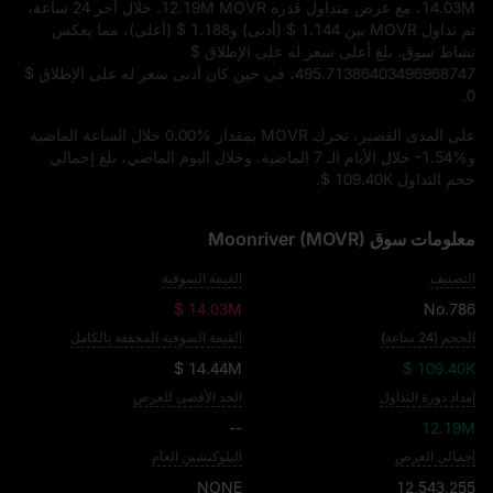
14.03M
، مع عرض متداول قدره
12.19M MOVR
. خلال آخر 24 ساعة،
تم تداول MOVR بين
$ 1.144
(أدنى) و
$ 1.188
(أعلى)، مما يعكس
نشاط سوق. بلغ أعلى سعر له على الإطلاق
$
495.71386403496968747
، في حين كان أدنى سعر له على الإطلاق
$
.
0
على المدى القصير، تحرك MOVR بمقدار
0.00%
خلال الساعة الماضية
و
-1.54%
خلال الأيام الـ 7 الماضية. وخلال اليوم الماضي، بلغ إجمالي
حجم التداول
$ 109.40K
.
معلومات سوق Moonriver (MOVR)
التصنيف
القيمة السوقية
$ 14.03M
No.786
الحجم (24 ساعة)
القيمة السوقية المخففة بالكامل
$ 14.44M
$ 109.40K
إمداد دورة التداول
الحد الأقصى للعرض
--
12.19M
إجمالي العرض
البلوكتشين العام
NONE
12,543,255