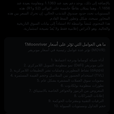
بالإضافة إلى ذلك، يوجد دعم بعيد عند 1.1363 ومقاومة بعيدة عند 
1.1656، وهما يمثلان نقاطًا حاسمة على التوالي (S2 وR1). هذه 
المستويات تحدد حدود صندوق التذبذب الحالي. إن تحرك السعر بين هذه 
المحاور سيحدد شكل وتطور النمط القادم.
هذا المحتوى مُنشأ بواسطة AI استناداً إلى بيانات السوق التاريخية 
والحالية. وهو لأغراض إعلامية فقط ولا يُعدّ نصيحة استثمارية.
ما هي العوامل التي تؤثر على أسعار Moonriver؟
تؤثر عدة عوامل رئيسية في أسعار مونريفر (MOVR):
1. أداء شبكة كوساما ودرجة اعتمادها  
2. نمو منظومة التمويل اللامركزي (DeFi) على مونريفر  
3. نشاط المطورين وعمليات نشر التطبيقات اللامركزية (dApps)  
4. استخدام الجسور بين السلاسل وحجم القيمة المسثمرة (TVL)  
5. معنويات سوق العملات المشفرة بشكل عام  
6. تطورات منظومة بولكادوت  
7. المعروض من الرموز والحوافز الخاصة بالاستيثاق  
8. إعلانات الشراكات  
9. الترقيات التقنية ومقترحات الحوكمة  
10. حجم التداول ومستويات السيولة