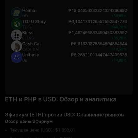
Heima
₱19,04654282324324236992
HEI
+56,85%
TOFU Story
₱0,104173126552552547776
TOFU
+48,26%
Bless
₱1,462495883450450383392
BLESS
+35,26%
Cash Cat
₱6,61930875894894864544
CASHCAT
+19,56%
Unibase
₱8,26821011447447409536
UB
+14,80%
ETH и PHP в USD: Обзор и аналитика
Эфириум (ETH) против USD: Сравнение рынков
Обзор цены Эфириум
Текущая цена (USD): $1 899,01