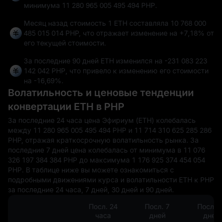
минимума
11 280 965 005 495 494 PHP
.
Месяц назад стоимость 1 ETH составляла 10 768 000
485 015 014 PHP, что отражает изменение на
+7,18%
от
его текущей стоимости.
За последние 90 дней ETH изменился на
-231 083 223
142 042 PHP
, что привело к изменению его стоимости
на
-16,69%
.
Волатильность и ценовые тенденции
конвертации ETH в PHP
За последние 24 часа цена Эфириум (ETH) колебалась
между 11 280 965 005 495 494 PHP и 11 714 310 625 285 286
PHP, отражая краткосрочную волатильность рынка. За
последние 7 дней цена колебалась от минимума в 11 076
326 197 384 384 PHP до максимума 1 176 925 374 454 054
PHP. В таблице ниже вы можете ознакомиться с
подробными движениями курса и волатильности ETH к PHP
за последние 24 часа, 7 дней, 30 дней и 90 дней.
Посл. 24
Посл. 7
Посл. 
часа
дней
дней