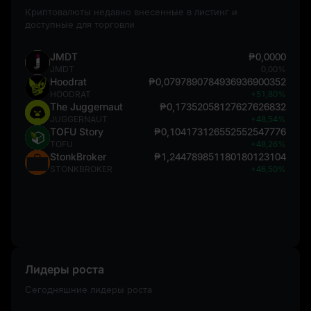
Криптовалюты недавно внесенные в листинг и
доступные для торговли
JMDT
₱0,0000
JMDT
0,00%
Hoodrat
₱0,0797890784936936900352
HOODRAT
+51,80%
The Juggernaut
₱0,17352058127627626832
JUGGERNAUT
+48,54%
TOFU Story
₱0,104173126552552547776
TOFU
+48,26%
StonkBroker
₱1,244789851180180123104
STONKBROKER
+46,50%
Лидеры роста
Сегодняшние лидеры роста