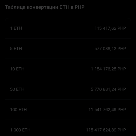
Таблица конвертации ETH в PHP
1
ETH
115 417,62
PHP
5
ETH
577 088,12
PHP
10
ETH
1 154 176,25
PHP
50
ETH
5 770 881,24
PHP
100
ETH
11 541 762,49
PHP
1 000
ETH
115 417 624,89
PHP