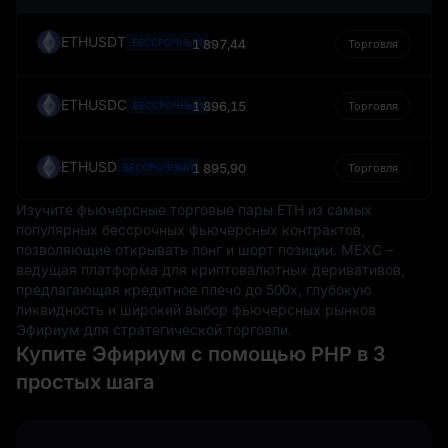
филиппинское песо подвержено колебаниям
обменного курса, что может влиять на стоимость
ETHUSDT
БЕССРОЧНЫЙ
1 897,44
Торговля
сделок и инвестиций.
В заключение можно сказать, что филиппинское
ETHUSDC
песо, будучи национальной валютой Филиппин,
1 896,15
БЕССРОЧНЫЙ
Торговля
является ключевым элементом экономики страны.
Оно служит средством обмена, хранилищем
ETHUSD
1 895,90
БЕССРОЧНЫЙ
Торговля
стоимости и единицей учёта, облегчая
экономическую деятельность и способствуя общей
Изучите фьючерсные торговые пары ETH из самых
экономической стабильности нации.
популярных бессрочных фьючерсных контрактов,
позволяющие открывать лонг и шорт позиции. MEXC –
ведущая платформа для криптовалютных деривативов,
предлагающая кредитное плечо до 500x, глубокую
ликвидность и широкий выбор фьючерсных рынков
Эфириум для стратегической торговли.
Купите Эфириум с помощью PHP в 3
простых шага