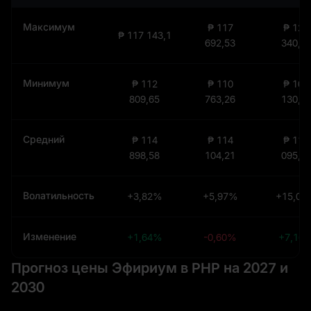
Максимум
₱ 117
₱ 120
₱ 117 143,1
692,53
340,0
Минимум
₱ 112
₱ 110
₱ 104
809,65
763,26
130,5
Средний
₱ 114
₱ 114
₱ 113
898,58
104,21
095,9
Волатильность
+3,82%
+5,97%
+15,06
Изменение
+1,64%
-0,60%
+7,16
Прогноз цены Эфириум в PHP на 2027 и
2030