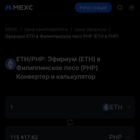
BLESS
Купить крипто
Рынки
Регистрация
Спот
Фьючерсы
HEI
CYS
SHOP
LLY
MEXC
/
Цена криптовалюты
/
Цена Эфириум
/
BLESS
Эфириум ETH в Филиппинское песо PHP (ETH в PHP)
HEI
CYS
ETH/PHP: Эфириум (ETH) в
Филиппинское песо (PHP)
Конвертер и калькулятор
ETH
PHP