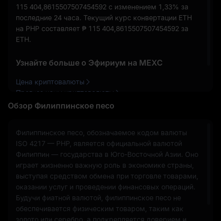
115 404,8615507507454592
с изменением
1,33%
за
последние 24 часа. Текущий курс конвертации ETH
на PHP составляет
₱ 115 404,8615507507454592
за
ETH.
Узнайте больше о Эфириум на MEXC
Цена криптовалюты
Прогноз цены криптовалюты
Как купить криптовалюту
Обзор Филиппинское песо
Филиппинское песо, обозначаемое кодом валюты
ISO 4217 — PHP, является официальной валютой
Филиппин — государства в Юго-Восточной Азии. Оно
играет жизненно важную роль в экономике страны,
выступая средством обмена при торговле товарами,
оказании услуг и проведении финансовых операций.
Будучи фиатной валютой, филиппинское песо не
обеспечивается физическим товаром, таким как
золото или серебро, а подкрепляется доверием и