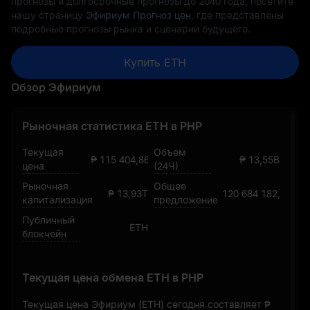
прогнозы и долгосрочные прогнозы до 2040 года, посетите
нашу страницу
Эфириум Прогноз цен
, где представлены
подробные прогнозы рынка и сценарии будущего.
Купить ETH
Обзор Эфириум
Рыночная статистика ETH в PHP
Текущая
Объем
₱ 115 404,8615507507454592
₱ 13,55B
цена
(24Ч)
Рыночная
Общее
₱ 13,93T
120 684 182,88203
капитализация
предложение
Публичный
ETH
блокчейн
Текущая цена обмена ETH в PHP
Текущая цена Эфириум (ETH) сегодня составляет
₱