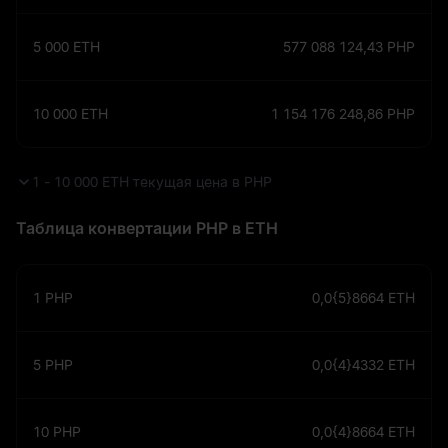
5 000
ETH
577 088 124,43
PHP
10 000
ETH
1 154 176 248,86
PHP
1 - 10 000 ETH текущая цена в PHP
Таблица конвертации PHP в ETH
1
PHP
0,0{5}8664
ETH
5
PHP
0,0{4}4332
ETH
10
PHP
0,0{4}8664
ETH