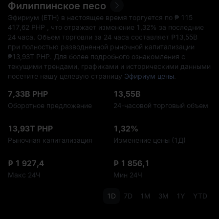
Филиппинское песо
Эфириум (ETH) в настоящее время торгуется по ₱‎ 115
417,62 PHP , что отражает изменение
1,32%
за последние
24 часа. Объем торговли за 24 часа составляет ₱‎13,55B
при полностью разводненной рыночной капитализации
₱‎13,93T PHP. Для более подробного ознакомления с
текущими трендами, графиками и историческими данными
посетите нашу целевую страницу
Эфириум цены
.
7,33B PHP
13,55B
Оборотное предложение
24-часовой торговый объем
13,93T PHP
1,32%
Рыночная капитализация
Изменение цены (1Д)
₱ 1 927,4
₱ 1 856,1
Макс 24Ч
Мин 24Ч
1D
7D
1M
3M
1Y
YTD