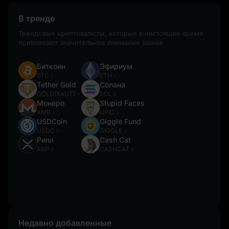
В тренде
Трендовые криптовалюты, которые в настоящее время
привлекают значительное внимание рынка
Биткоин
Эфириум
BTC
ETH
Tether Gold
Солана
GOLD(XAUT)
SOL
Монеро
Stupid Faces
XMR
UPID
USDCoin
Giggle Fund
USDC
GIGGLE
Рипл
Cash Cat
XRP
CASHCAT
Недавно добавленные