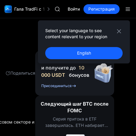
GOLD(XAU)
Гала TradFi с 1 000 000$
SPCX
Войти
Регистрация
CASHCAT
HFT
UNITREE
Select your language to see
Фьючерсы Юнитри уже доступны
content relevant to your region
GOLD(XAU)
SPCX
English
CASHCAT
Зарегистрируйтесь
HFT
и получите до
10
UNITREE
Поделиться
000
USDT
бонусов
Фьючерсы Юнитри уже доступны
Присоединиться
Следующий шаг BTC после
FOMC
Серия притока в ETF
совом секторе и
завершилась. ETH набирает
силу.