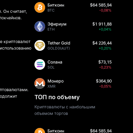
Биткоин
$64 585,94
BTC
-0,08%
. Он считает,
локчейнов.
Эфириум
$1 911,88
ETH
+0,04%
ие криптовалют
Tether Gold
$4 226,44
 использованию
GOLD(XAUT)
+0,20%
Солана
$73,15
SOL
-0,23%
Монеро
$364,90
XMR
-0,05%
иптовалютами.
родолжит
ТОП по объему
Криптовалюты с наибольшим
объемом торгов
Биткоин
$64 585,94