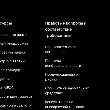
сурсы
Правовые вопросы и
соответствие
равочный центр
требованиям
лайн-поддержка
Пользовательское
соглашение
править заявку
Политика
нтр объявлений
конфиденциальности
pha-трейдер
Предупреждение о
учение
рисках
ог MEXC
Сообщить об аномальных
средствах
вости криптовалют
Консультация по
рсы криптовалют
внебиржевой торговле