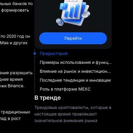
льных банков по
т формировать
по 2020 год он
Перейти
 Mae и других
Предыстория
Примеры использования и функции
Влияние на рынок и инвестиционный ландшафт
шение разрешить
еднее время
Последние тенденции и инновации
жи Binance.
Роль в платформе MEXC
В тренде
Трендовые криптовалюты, которые в
а традиционных
настоящее время привлекают
лад в рост
значительное внимание рынка