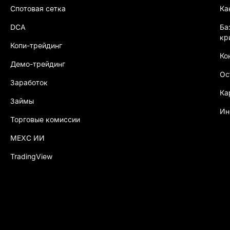
Спотовая сетка
Ка
DCA
Ба
кр
Копи-трейдинг
Ко
Демо-трейдинг
Ос
Заработок
Ка
Займы
Ин
Торговые комиссии
MEXC ИИ
TradingView