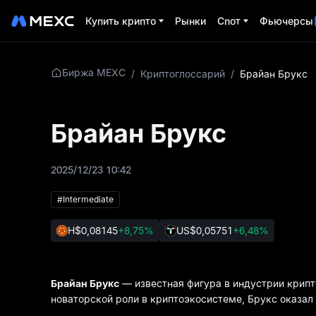
Купить крипто
Рынки
Спот
Фьючерсы
Биржа MEXC
/
Криптоглоссарий
/
Брайан Брукс
Брайан Брукс
2025/12/23 10:42
#Intermediate
H
$0,08145
+8,75%
US
$0,05751
+6,48%
Брайан Брукс
— известная фигура в индустрии крипт
новаторской роли в криптоэкосистеме, Брукс оказал