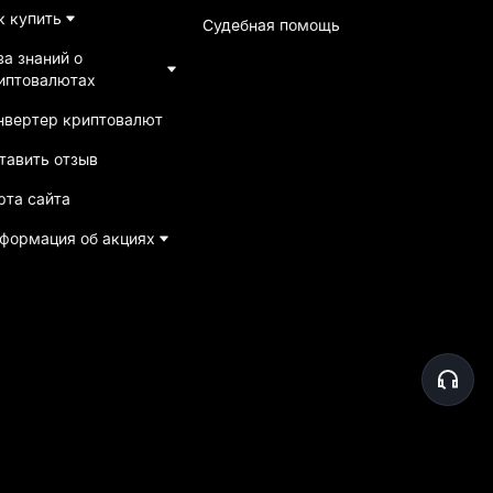
к купить
Судебная помощь
за знаний о
иптовалютах
нвертер криптовалют
тавить отзыв
рта сайта
формация об акциях