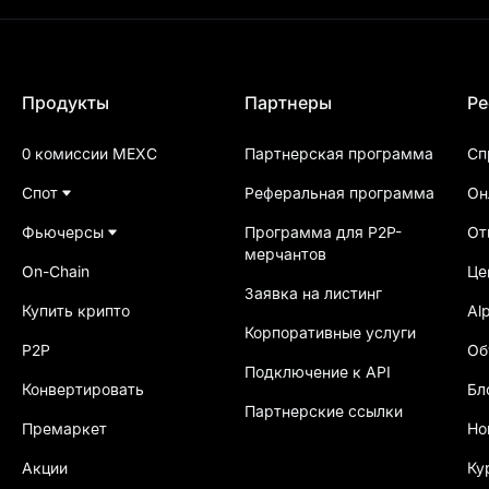
Продукты
Партнеры
Ре
0 комиссии MEXC
Партнерская программа
Сп
Спот
Реферальная программа
Он
Фьючерсы
Программа для P2Р-
От
мерчантов
On-Chain
Це
Заявка на листинг
Купить крипто
Al
Корпоративные услуги
P2P
Об
Подключение к API
Конвертировать
Бл
Партнерские ссылки
Премаркет
Но
Акции
Ку