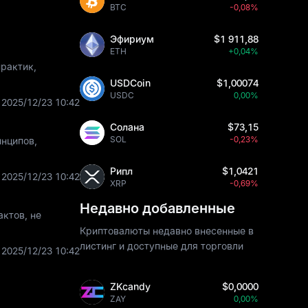
BTC
-0,08%
Эфириум
$1 911,88
ETH
+0,04%
рактик,
USDCoin
$1,00074
USDC
0,00%
2025/12/23 10:42
Солана
$73,15
SOL
-0,23%
инципов,
Рипл
$1,0421
2025/12/23 10:42
XRP
-0,69%
Недавно добавленные
ктов, не
Криптовалюты недавно внесенные в
листинг и доступные для торговли
2025/12/23 10:42
ZKcandy
$0,0000
ZAY
0,00%