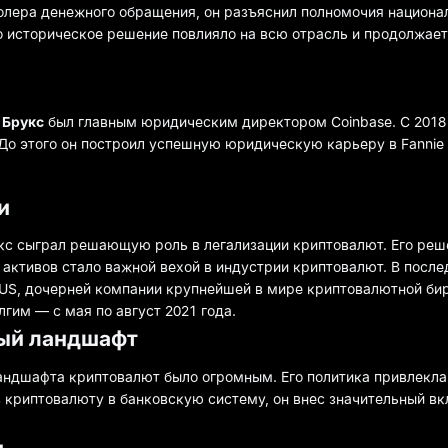
олера денежного обращения, он разъяснил полномочия национа
о историческое решение повлияло на всю отрасль и продолжае
 Брукс
был главным юридическим директором Coinbase. С 2018 
До этого он построил успешную юридическую карьеру в Fannie
и
кс сыграл решающую роль в легализации криптовалют. Его ре
активов стало важной вехой в индустрии криптовалют. В посл
.US, дочерней компании крупнейшей в мире криптовалютной бир
гим — с мая по август 2021 года.
ный ландшафт
андшафта криптовалют было огромным. Его политика привлекл
 криптовалюту в банковскую систему, он внес значительный вк