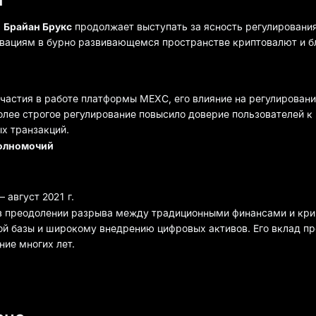
и
,
Брайан Брукс
продолжает выступать за ясность регулирования
вациям в бурно развивающемся пространстве криптовалют и б
частия в работе платформы MEXC, его влияние на регулирован
олее строгое регулирование повысило доверие пользователей к
х транзакций.
олномочий
– август 2021 г.
в преодолении разрыва между традиционными финансами и кр
ой базы и широкому внедрению цифровых активов. Его вклад п
ние многих лет.