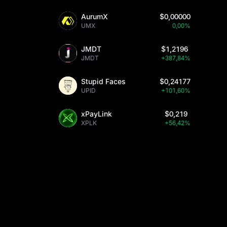
AurumX
$0,00000
UMX
0,00%
JMDT
$1,2196
JMDT
+387,84%
Stupid Faces
$0,24177
UPID
+101,60%
xPayLink
$0,219
XPLK
+56,42%