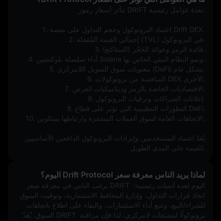
تتأثر أسعار رموز DRIFT بعدة عوامل رئيسية:
1. اعتماد البروتوكول وحجم التداول على منصة Drift DEX.
2. إجمالي القيمة المُقفلة (TVL) في البروتوكول.
3. فائدة الرمز وعوائد الحَجْز (الستاكنغ).
4. أداء سلسلة بلوكتشين Solana ونمو النظام البيئي الخاص بها.
5. معنويات سوق التمويل اللامركزي (DeFi) بشكل عام.
6. المنافسة من بروتوكولات DEX الأخرى.
7. الاقتصاديات الخاصة بالرمز وديناميكيات العرض.
8. إعلانات الشراكات وترقيات البروتوكول.
9. التطورات التنظيمية التي تؤثر على قطاع DeFi.
10. الاتجاهات العامة لسوق العملات المشفرة وارتباطها ببيتكوين.
يُعَدّ اعتماد المستخدمين وإيرادات البروتوكول الدافعين الأساسيين 
للقيمة على المدى الطويل.
لماذا يريد الناس معرفة سعر Drift Protocol اليوم؟
يرغب الناس في معرفة سعر DRIFT اليوم لعدة أسباب رئيسية: 
اتخاذ قرارات التداول، وإدارة المحافظ الاستثمارية، وتوقيت السوق 
للشراء/البيع، وتتبع أداء الاستثمارات، والبقاء على اطلاع باتجاهات 
السوق. يُعَدّ DRIFT بروتوكولًا لمشتقات لامركزي، لذا فإن مراقبة 