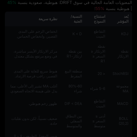
المعنويات العامة الحالية في سوق DRIFT: هبوطية، صعودية بنسبة
45%
| هبوطية بنسبة
55%
؛
بُعد
استنتاج
النسبة/
نظرة سريعة
المؤشر
النموذج
العتبة
التقاطع
انخفاض الزخم على المدى
K < D
KDJ
الميت
القصير، وانخفاض الحماس.
نقطة
نقطة
الارتكاز ≤
بين نقطة
مركز الارتكاز الأيسر مباشرة،
الارتكاز
السعر ≤
ارتكاز-R1
في وضع مرتفع بشكل معتدل.
R1
منطقة البيع
هبوط سريع للغاية على المدى
< 20
StochRSI
المفرط
القصير، راقب فرصة الارتداد.
مجموعة
60‑80%
أغلب MA تشير إلى الأعلى، مما
5-6 شراء
MA
شراء
يدل على هيمنة الاتجاه الصعودي.
التقاطع
MACD
DIF < DEA
ظهور زخم هبوطي.
الميت
أدنى ≤
بين النطاق
BOLL
ضعيف نسبياً، لكن بدون تقلبات
السعر ≤
السفلي
(20,2)
حادة.
متوسط
والمتوسط
ضمن المعدل الطبيعي، لا يزال