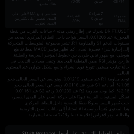
RSI (14)
حيادي
30‑70
هناك متسع.
7 شراء 0
تتماشى جميع MA لأعلى، على
مجموعة
الشراء ≥
حيادي 0
المدى القصير أعلى بكثير من
%80
EMA
بيع
المدى الطويل.
DRIFT_USDT يتحرك في إطار زمني مدته 4 ساعات بالقرب من نقطة 
المحورية عند 0.01206. السعر يتواجد داخل النطاق المركزي المحدد بين 
مستويات الدعم S1 والمقاومة R1. تشير مجموعة المتوسطات المتحركة 
إلى إشارة شراء قصيرة المدى. كما يُظهر مؤشر MACD نمط تقاطع 
هبوطي، مع ظهور تباين طردي بين خطوط المؤشر السريعة والبطيئة. 
يتأرجح مؤشر RSI ضمن المنطقة المحايدة. وتبقى معدلات التذبذب في 
حالة تقارب مستمر. تتوزع قوى الشراء والبيع بشكل متوازن عند المستوى 
توجد مقاومة R1 عند مستوى 0.01219، وهو يبعد عن السعر الحالي بنحو 
1.08%. أما دعم S1 فيقع عند 0.0118، ويبعد عن السعر الحالي بنحو 
2.16%. كما يوجد مقاومة R2 عند 0.01239 ودعم S2 عند 0.01161. 
تشكّل المستويات القريبة قيودًا على حركة السعر على المدى القصير، 
حيث يُظهر السعر سلوكًا ضيقًا للتصحيح داخل النطاق المركزي.
هذا المحتوى مُنشأ بواسطة AI استناداً إلى بيانات السوق التاريخية 
والحالية. وهو لأغراض إعلامية فقط ولا يُعدّ نصيحة استثمارية.
ما هي العوامل التي تؤثر على أسعار Drift Protocol؟