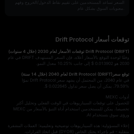
السعر تساعد المستخدمين على تقييم نقاط الدخول/الخروج وفهم 
معنويات السوق بشكل عام.
توقعات أسعار Drift Protocol
Drift Protocol (DRIFT) توقعات الأسعار لعام 2030 (خلال 4 سنوات)
وفقًا لوحدة التوقع بالأسعار أعلاه، فإن السعر المستهدف DRIFT في عام
2030 هو
$ 0.013902
إلى جانب
10.25%
معدل النمو.
توقع سعرDrift Protocol (DRIFT) لعام 2040 (خلال 14 سنة)
في عام 2040، من المحتمل أن يشهد سعر Drift Protocol نموًا
79.59%
. يمكن أن يصل سعر تداول
$ 0.022645
.
أدوات MEXC
للحصول على توقعات السيناريوهات في الوقت الفعلي وتحليل أكثر
تخصيصا، يمكن للمستخدمين استخدام أداة التنبؤ بالأسعار من MEXC
ورؤى سوق بتستخدام AI.
إخلاء المسؤولية: هذه السيناريوهات توضيحية وتعليمية؛ العملات المشفرة
متقلبة - قم بإجراء بحثك الخاص (DYOR) قبل اتخاذ القرارات.