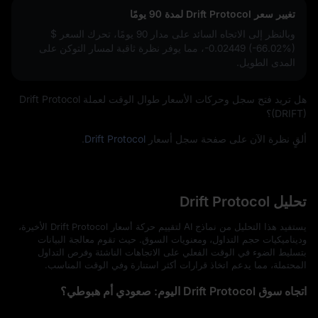
تغيير سعر Drift Protocol لمدة 90 يومًا
وبالنظر إلى الاتجاه السائد على مدار 90 يومًا، تحرك السعر
$
-0.02449 (-66.02%)
، مما يوفر نظرة ثاقبة لمسار التوكن على
المدى الطويل.
هل تريد فتح سجل وحركات الأسعار طوال الوقت لعملة Drift Protocol
(DRIFT)؟
ألقٍ نظرة الآن على صفحة سجل أسعار
Drift Protocol
.
تحليل Drift Protocol
يستفيد هذا التحليل من نماذج AI لتقييم حركة أسعار Drift Protocol الأخيرة،
وديناميكيات حجم التداول، ومعنويات السوق. حيث تقوم معالجة البيانات
بتسليط الضوء في الوقت الفعلي على الاتجاهات الناشئة وفرص التداول
المحتملة، مما يدعم اتخاذ قرارات أكثر استنارة وفي الوقت المناسب.
اتجاه سوق Drift Protocol اليوم: صعودي أم هبوطي؟