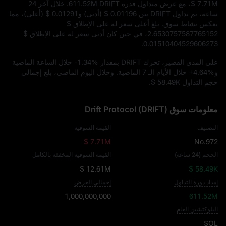
$ 7.71M
، مع عرض متداول قدره
611.52M DRIFT
. خلال آخر 24
ساعة، تم تداول DRIFT بين
$ 0.01196
(أدنى) و
$ 0.01291
(أعلى)، مما
يعكس نشاط سوق. بلغ أعلى سعر له على الإطلاق
$
2.6530757587765152
، في حين كان أدنى سعر له على الإطلاق
$
.
0.01510404529606273
على المدى القصير، تحرك DRIFT بمقدار
-1.34%
خلال الساعة الماضية
و
+4.64%
خلال الأيام الـ 7 الماضية. وخلال اليوم الماضي، بلغ إجمالي
حجم التداول
$ 58.49K
.
معلومات سوق Drift Protocol (DRIFT)
التصنيف
القيمة السوقية
$ 7.71M
No.972
الحجم (24 ساعة)
القيمة السوقية المخففة بالكامل
$ 12.61M
$ 58.49K
إمداد دورة التداول
إجمالي العرض
1,000,000,000
611.52M
البلوكتشين العام
SOL