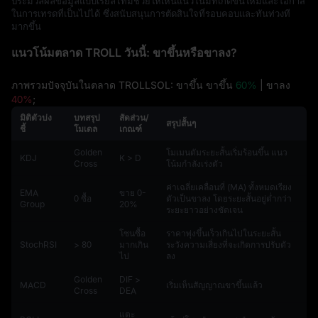
ประมวลผลข้อมูลแบบเรียลไทม์ช่วยให้เห็นแนวโน้มที่เกิดขึ้นใหม่และโอกาส
ในการเทรดที่เป็นไปได้ ซึ่งสนับสนุนการตัดสินใจที่รอบคอบและทันท่วงที
มากขึ้น
แนวโน้มตลาด TROLL วันนี้: ขาขึ้นหรือขาลง?
ภาพรวมปัจจุบันในตลาด TROLLSOL: ขาขึ้น ขาขึ้น
60%
| ขาลง
40%
;
มิติตัวบ่ง
บทสรุป
สัดส่วน/
สรุปสั้นๆ
ชี้
โมเดล
เกณฑ์
Golden
โมเมนตัมระยะสั้นเริ่มร้อนขึ้น แนว
KDJ
K > D
Cross
โน้มกำลังเร่งตัว
ค่าเฉลี่ยเคลื่อนที่ (MA) ทั้งหมดเรียง
EMA
ขาย 0-
0 ซื้อ
ตัวเป็นขาลง โดยระยะสั้นอยู่ต่ำกว่า
Group
20%
ระยะยาวอย่างชัดเจน
โซนซื้อ
ราคาพุ่งขึ้นเร็วเกินไปในระยะสั้น
StochRSI
> 80
มากเกิน
ระวังความเสี่ยงที่จะเกิดการปรับตัว
ไป
ลง
Golden
DIF >
MACD
เริ่มเห็นสัญญาณขาขึ้นแล้ว
Cross
DEA
แตะ