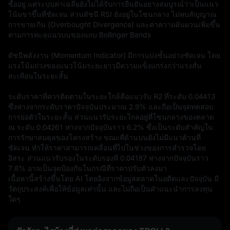
ซื้ออยู่ แต่ระบบค่าเฉลี่ยยังไม่ได้รับการยืนยันอย่างสมบูรณ์ว่าเป็นแนว
โน้มขาขึ้นที่ชัดเจน ส่วนดัชนี RSI ยังอยู่ในโซนกลาง ไม่พบสัญญาณ
การขายเกิน (Overbought Divergence) และค่าความผันผวนเพิ่มขึ้น
ตามการทะลุแนวบนของแถบ Bollinger Bands

ดัชนีพลังงาน (Momentum Indicator) มีการแบ่งชั้นอย่างชัดเจน โดย
แรงโน้มถ่วงของแนวโน้มระยะยาวมีความแข็งแกร่งกว่าแรงสั่น
สะเทือนในระยะสั้น

ระดับราคาที่ควรติดตามในระยะใกล้คือแนวรับ R2 ที่ระดับ 0.04413 
ซึ่งห่างจากระดับราคาปัจจุบันประมาณ 2.9% และถือเป็นจุดทดสอบ
การย่อตัวในระยะสั้น ส่วนแนวรับระยะไกลอยู่ที่โซนกลางของตลาด 
ณ ระดับ 0.04261 ห่างจากปัจจุบันราว 6.2% ซึ่งเป็นระดับสำคัญใน
การรักษาสมดุลของโครงสร้าง ขณะที่ด้านบนยังไม่มีแนวต้านที่
ชัดเจน ทำให้ราคาสามารถเคลื่อนที่ไปในช่วงของการสำรวจโดย
อิสระ ส่วนแนวรับรองในระดับรองที่ 0.04187 ห่างจากปัจจุบันราว 
7.8% อาจเป็นจุดป้องกันในกรณีที่ราคาปรับตัวลงมา
เนื้อหานี้สร้างขึ้นโดย AI โดยอิงจากข้อมูลตลาดในอดีตและปัจจุบัน มี
วัตถุประสงค์เพื่อให้ข้อมูลเท่านั้น และไม่ถือเป็นคำแนะนำการลงทุน
ใดๆ