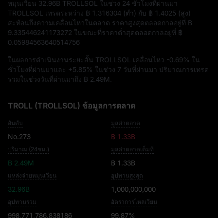
หมุนเวียน
32.96B TROLLSOL
ในช่วง 24 ชั่วโมงที่ผ่านมา
TROLLSOL เทรดระหว่าง
฿ 1.316304
(ต่ำ) กับ
฿ 1.4025
(สูง)
สะท้อนถึงความเคลื่อนไหวในตลาด ราคาสูงสุดตลอดกาลอยู่ที่
฿
9.335446241173272
ในขณะที่ราคาต่ำสุดตลอดกาลอยู่ที่
฿
0.05984563640514756
ในผลการดำเนินงานระยะสั้น TROLLSOL เคลื่อนไหว
-0.69%
ใน
ชั่วโมงที่ผ่านมาและ
+5.85%
ในช่วง 7 วันที่ผ่านมา ปริมาณการเทรด
รวมในช่วงวันที่ผ่านมาถึง
฿ 2.49M
.
TROLL (TROLLSOL) ข้อมูลการตลาด
อันดับ
มูลค่าตลาด
No.273
฿ 1.33B
ปริมาณ (24ชม.)
มูลค่าตลาดเต็มที่
฿ 2.49M
฿ 1.33B
แหล่งจ่ายหมุนเวียน
อุปทานสูงสุด
32.96B
1,000,000,000
อุปทานรวม
อัตราการไหลเวียน
998,771,786.838186
99.87%