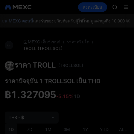
TUT
ซื้อคริปโต
ตลาด
สปอต
ลงทะเบียน
ฟิวเจอร์ส
BMT
E
SPCX
MUBARA
สมัครสมาช
บน MEXC ตอนนี้
และรับของขวัญต้อนรับผู้ใช้ใหม่มูลค่าสูงถึง 10,000 USDT
TUT
BMT
MUBARA
/
/
MEXC เอ็กซ์เชนจ์
ราคาคริปโต
สมัครสมาช
TROLL (TROLLSOL)
ราคา TROLL
(TROLLSOL)
ราคาปัจจุบัน 1 TROLLSOL เป็น THB
฿1.327095
-5.15%
1D
THB - ฿
1D
7D
1M
3M
1Y
YTD
ALL