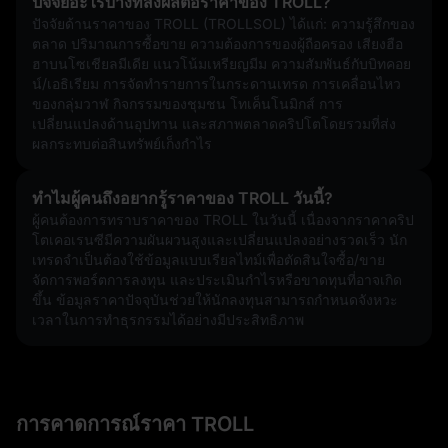
ปัจจัยอะไรบ้างที่ส่งผลต่อราคาของ TROLL?
ปัจจัยด้านราคาของ TROLL (TROLLSOL) ได้แก่: ความรู้สึกของ
ตลาด ปริมาณการซื้อขาย ความต้องการของผู้ถือครอง เสียงฮือ
ฮาบนโซเชียลมีเดีย แนวโน้มเหรียญมีม ความสัมพันธ์กับบิทคอย
น์/เอธิเรียม การจัดทำรายการในกระดานเทรด การเคลื่อนไหว
ของกลุ่มวาฬ กิจกรรมของชุมชน โทเค็นโนมิกส์ การ
เปลี่ยนแปลงด้านอุปทาน และสภาพตลาดคริปโตโดยรวมที่ส่ง
ผลกระทบต่อสินทรัพย์เก็งกำไร
ทำไมผู้คนถึงอยากรู้ราคาของ TROLL วันนี้?
ผู้คนต้องการทราบราคาของ TROLL ในวันนี้ เนื่องจากราคาคริป
โตเคอเรนซีมีความผันผวนสูงและเปลี่ยนแปลงอย่างรวดเร็ว นัก
เทรดจำเป็นต้องใช้ข้อมูลแบบเรียลไทม์เพื่อตัดสินใจซื้อ/ขาย 
จัดการพอร์ตการลงทุน และประเมินกำไรหรือขาดทุนที่อาจเกิด
ขึ้น ข้อมูลราคาปัจจุบันช่วยให้นักลงทุนสามารถกำหนดจังหวะ
เวลาในการทำธุรกรรมได้อย่างมีประสิทธิภาพ
การคาดการณ์ราคา TROLL