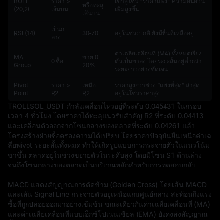
BOLL
ราคา >
เข้าสู่โซน "ราคาแพง" ความผันผวน
หรือทะลุ
(20,2)
เส้นบน
เพิ่มสูงขึ้น
เส้นบน
เป็นก
RSI (14)
30‑70
อยู่ในช่วงปกติ ยังมีพื้นที่เหลืออยู่
ลาง
ค่าเฉลี่ยเคลื่อนที่ (MA) ทั้งหมดเรียง
MA
ขาย 0-
0 ซื้อ
ตัวเป็นขาลง โดยระยะสั้นอยู่ต่ำกว่า
Group
20%
ระยะยาวอย่างชัดเจน
Pivot
ราคา >
เหนือ
ราคาสูงกว่าช่วง “แพงที่สุด” ล่าสุด
Point
R2
R2
อยู่ในโซนราคาสูง
TROLLSOL_USDT กำลังเคลื่อนไหวอยู่ที่ระดับ 0.045431 ในกรอบ
เวลา 4 ชั่วโมง โดยราคาได้ทะลุแนวรับสำคัญ R2 ที่ระดับ 0.04413 
และเคลื่อนตัวออกจากโซนกลางของตลาดที่ระดับ 0.04261 แล้ว 
โครงสร้างฝ่ายซื้อครองความได้เปรียบ โดยราคาปัจจุบันยืนเหนือค่าเฉ
ลี่ยพivot ระยะสั้นทั้งหมด ทำให้เกิดรูปแบบการกระจายตัวในแนวโน้ม
ขาขึ้น ตลาดอยู่ในช่วงขยายตัวในระดับสูง โดยมีโซน S1 ด้านล่าง
จนถึงโซนกลางของตลาดเป็นบริเวณหลักสำหรับการทดสอบกลับ

MACD แสดงสัญญาณการตัดข้าม (Golden Cross) โดยเส้น MACD 
และเส้น Signal Line กระจายตัวอยู่เหนือแกนศูนย์กลาง สะท้อนถึงแรง
ซื้อที่ถูกปล่อยออกมาอย่างเข้มข้น ขณะเดียวกันค่าเฉลี่ยเคลื่อนที่ (MA) 
และค่าเฉลี่ยเคลื่อนที่แบบเอ็กซ์โปเนนเชียล (EMA) ยังคงส่งสัญญาณ