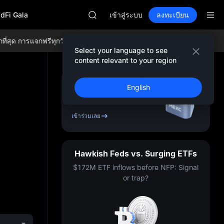
AAOI
adFi Gala
SKYAI
เข้าสู่ระบบ
ลงทะเบียน
สมัครสมาชิกตลาดยูนิตรีสตาร์ 10 ส.ค.
SPCX พุ่งแม้ล็อกอัปหมดอายุ
่สุด การแจกฟรีทุกวัน ค่าธรรมเนียมการเทรดที่ต่ำที่สุดในระดับโลก และสภ
GOLD(XAU)
Select your language to see
AAOI
content relevant to your region
SKYAI
สมัครสมาชิกตลาดยูนิตรีสตาร์ 10 ส.ค.
ลงทะเบียนและรับโบนัส
English
SPCX พุ่งแม้ล็อกอัปหมดอายุ
สูงถึง
10,000 USDT
เข้าร่วมเลย
Hawkish Feds vs. Surging ETFs
$172M ETF inflows before NFP: Signal
or trap?