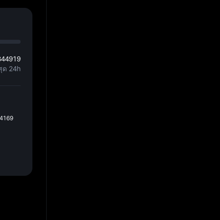
344919
สุด 24h
34169