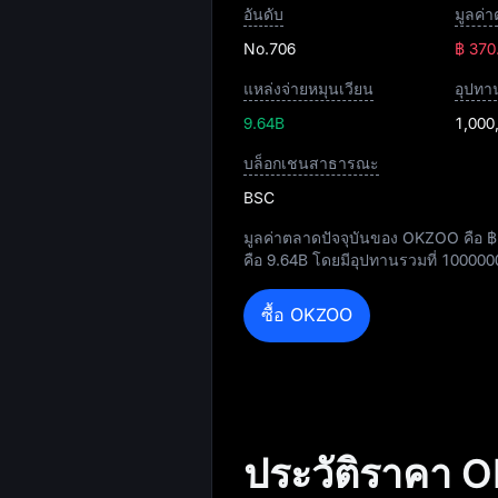
อันดับ
มูลค่
No.706
฿ 370
แหล่งจ่ายหมุนเวียน
อุปทาน
9.64B
1,000
บล็อกเชนสาธารณะ
BSC
มูลค่าตลาดปัจจุบันของ OKZOO คือ
฿
คือ
9.64B
โดยมีอุปทานรวมที่
100000
ซื้อ OKZOO
ประวัติราคา