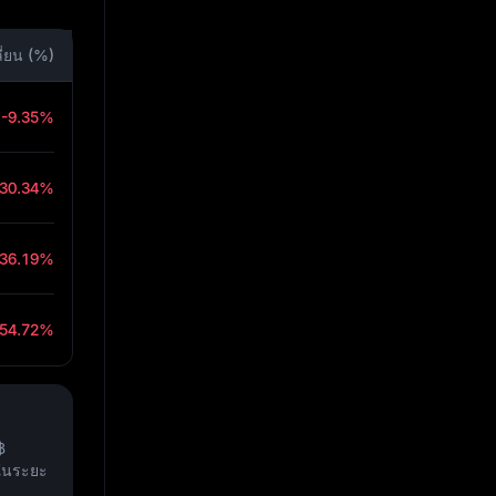
ี่ยน (%)
-9.35%
-30.34%
-36.19%
-54.72%
฿
ในระยะ