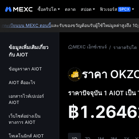
ซื้อคริปโต
ตลาด
สปอต
ฟิวเจอร์ส
SPCX
ะเบียนบน MEXC ตอนนี้
และรับของขวัญต้อนรับผู้ใช้ใหม่มูลค่าสูงถึง 10,0
ข้อมูลเพิ่มเติมเกี่ยว
MEXC เอ็กซ์เชนจ์
/
ราคาคริปโต
กับ AIOT
ข้อมูลราคา AIOT
ราคา OKZ
AIOT คืออะไร
ราคาปัจจุบัน 1 AIOT เป็น
เอกสารไวท์เปเปอร์
AIOT
฿1.2646
เว็บไซต์อย่างเป็น
ทางการ AIOT
โทเคโนมิกส์ AIOT
1D
7D
1M
3M
1Y
Y