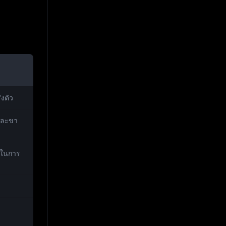
่งตัว
นและขา
าสในการ