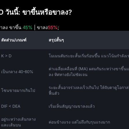
ันนี้: ขาขึ้นหรือขาลง?
าลง ขาขึ้น
45%
| ขาลง
55%
;
สัดส่วน/เกณฑ์
สรุปสั้นๆ
K > D
โมเมนตัมระยะสั้นเริ่มร้อนขึ้น แนวโน้มกำลังเร
ค่าเฉลี่ยเคลื่อนที่ (MA) ผสมกันระหว่างขาขึ้
เป็นกลาง 40-60%
ลง ทิศทางยังไม่ชัดเจน
ระยะสั้นอาจร่วงลงเร็วเกินไป ให้จับตาดูโอก
โซนขายมากเกินไป
ฟื้นตัว
DIF < DEA
เริ่มเห็นสัญญาณขาลงแล้ว
อยู่ระหว่างเส้นกลาง
ค่อนข้างแรง แต่ไม่ถึงกับรุนแรงมาก
และเส้นบน