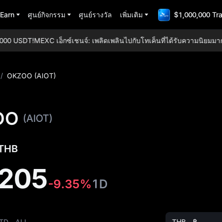
Earn
ศูนย์กิจกรรม
ศูนย์รางวัล
เพิ่มเติม
$1,000,000 Tr
00 USDT!
MEXC เอ็กซ์เชนจ์: เพลิดเพลินไปกับโทเค็นที่ได้รับความนิยมมากที
/
OKZOO (AIOT)
OO
(AIOT)
 THB
205
-9.35%
1D
TD
ALL
THB - ฿