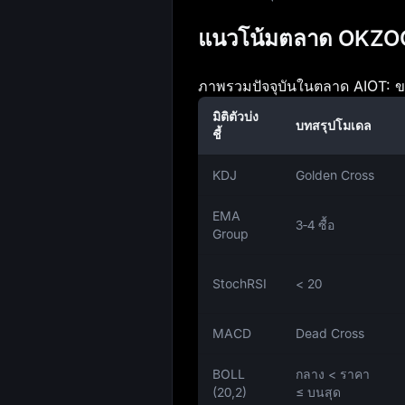
แนวโน้มตลาด OKZOO ว
ภาพรวมปัจจุบันในตลาด AIOT: ข
มิติตัวบ่ง
บทสรุปโมเดล
ชี้
KDJ
Golden Cross
EMA
3‑4 ซื้อ
Group
StochRSI
< 20
MACD
Dead Cross
BOLL
กลาง < ราคา
(20,2)
≤ บนสุด