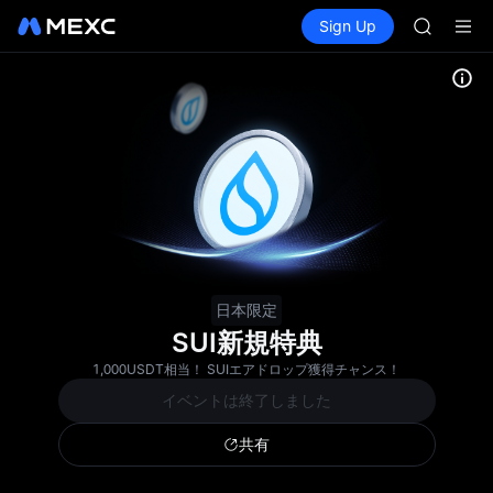
SKYAI
Buy Crypto
Markets
Spot
Sign Up
Futures
UNITREE 
SPCX
SPCX ris
GOLD(X
AAOI
SKYAI
UNITREE 
SPCX ris
日本限定
SUI新規特典
1,000USDT相当！ SUIエアドロップ獲得チャンス！
イベントは終了しました
共有