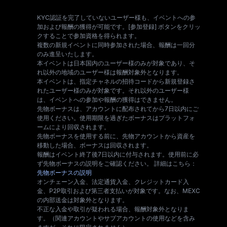
KYC認証を完了していないユーザー様も、イベントへの参
加および報酬の獲得が可能です。[参加登録] ボタンをクリッ
クすることで参加資格を得られます。
複数の新規イベントに同時参加された場合、報酬は一回分
のみ進呈いたします。
本イベントは日本国内のユーザー様のみが対象であり、そ
れ以外の地域のユーザー様は報酬対象外となります。
本イベントは、指定チャネルの招待コードから新規登録さ
れたユーザー様のみが対象です。それ以外のユーザー様
は、イベントへの参加や報酬の獲得はできません。
先物ボーナスは、アカウントに配布されてから7日以内にご
使用ください。使用期限を過ぎたボーナスはプラットフォ
ームにより回収されます。
先物ボーナスを使用する前に、先物アカウントから資産を
移動した場合、ボーナスは回収されます。
報酬はイベント終了後7日以内に付与されます。使用前に必
ず先物ボーナスの説明をご確認ください。 詳細はこちら：
先物ボーナスの説明
オンチェーン入金、法定通貨入金、クレジットカード入
金、P2P取引および第三者支払いが対象です。なお、MEXC
の内部送金は対象外となります。
不正な入金や取引が疑われる場合、報酬対象外となりま
す。（関連アカウントやサブアカウントの使用などを含み