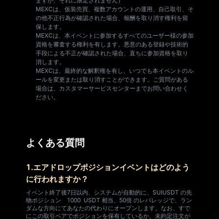
ますが、それに限定されません）
MEXCは、仮装売買、複数アカウントの運用、自己取引、そ
の他不正行為が確認された場合、報酬を取り消す権利を留
保します。
MEXCは、本イベントに参加するすべてのユーザー様の参加
資格を審査する権利を有します。悪意のある登録や技術的
手段による不正が確認された場合、直ちに参加資格を取り
消します。
MEXCは、最終的な解釈権を有し、いつでも本イベントのル
ールを変更または取り消すことができます。ご質問がある
場合は、カスタマーサービスセンターまでお問い合わせく
ださい。
よくある質問
1.エアドロップポジションイベントはどのよう
に行われますか？
イベント終了後7日以内、システムが自動的に、SUIUSDT の先
物ポジション 1000 USDT 相当、50倍 のレバレッジで、ラン
ダムな方向にてあなたの代わりにオープンします。なお、すで
にこの取引ペアでポジションを保有しているか、未約定注文が