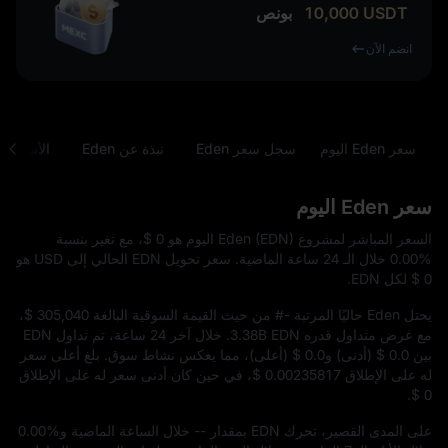
USDT
10,000
بونص
انضم الآن
سعر Eden اليوم
سجل سعر Eden
نبذة عن Eden
الأسئلة ا
سعر Eden اليوم
السعر المباشر لمشروع Eden (EDN) اليوم هو
$ 0
، مع تغير بنسبة
0.00%
خلال الـ 24 ساعة الماضية. سعر تحويل EDN الحالي إلى USD هو
$ 0
لكل EDN.
يحتل Eden حاليًا المرتبة
#-
من حيث القيمة السوقية البالغة
$ 305,040
،
مع عرض متداول قدره
3.38B EDN
. خلال آخر 24 ساعة، تم تداول EDN
بين
$ 0.0
(أدنى) و
$ 0.0
(أعلى)، مما يعكس نشاط سوق. بلغ أعلى سعر
له على الإطلاق
$ 0.00235817
، في حين كان أدنى سعر له على الإطلاق
.
$ 0
على المدى القصير، تحرك EDN بمقدار
--
خلال الساعة الماضية و
0.00%