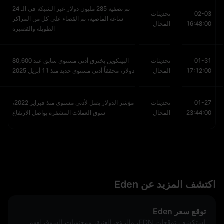
تم تصفية 285 مليون دولار عبر الشبكة في الـ 24
02-03
تحديثات
ساعة الماضية، تم القضاء على كل من المراكز
16:48:00
المجال
الطويلة والقصيرة
01-31
تحديثات
البيتكوين يخترق أدنى مستوى سابق عند 80,600
17:12:00
المجال
دولار، محققاً أدنى مستوى جديد منذ 11 أبريل 2025
01-27
تحديثات
مؤشر الدولار يصل لأدنى مستوى منذ فبراير 2022،
23:44:00
المجال
سوق العملات المشفرة يواصل الارتفاع
اكتشف المزيد عن Eden
توقع سعر Eden
استكشف توقعات EDN، والرؤى الفنية، ومعنويات السوق لفهم