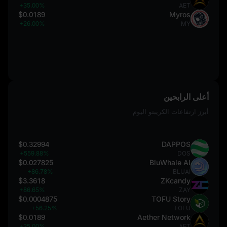
+35.00%
AET
$0.0189
Myros
+26.00%
MY
أعلى الرابحين
أبرز ارتفاعات الكريبتو اليوم
$0.32994
DAPPOS
+559.88%
DOS
$0.027825
BluWhale AI
+86.78%
BLUAI
$3.3618
ZKcandy
+86.65%
ZAY
$0.0004875
TOFU Story
+56.25%
TOFU
$0.0189
Aether Network
+35.00%
AET