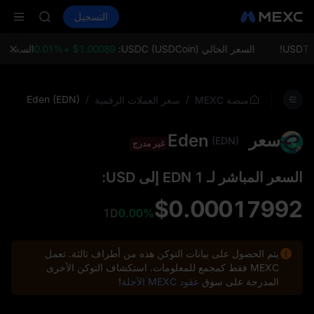
AAOI
شراء العملات المشفرة
الأسواق
التسجيل
العقود الفورية
SMCI
ال
TST
اشتراك سوق ي
السعر الحالي USDC (USDCoin):
$1.00089 +0.01%
السعر الحالي (Ethereum
AAOI
SMCI
TST
Eden (EDN)
/
/
منصة MEXC
سعر العملات الرقمية
اشتراك سوق ي
سعر Eden
(EDN)
غير مدرج
السعر المباشر لـ 1 EDN إلى USD:
$0.00017992
1D
0.00%
يتم الحصول على بيانات التوكن هذه من أطراف ثالثة. تعمل
MEXC فقط كمجمع للمعلومات. استكشاف التوكن الأخرى
المدرجة على سوق
عقود MEXC الآجلة
!