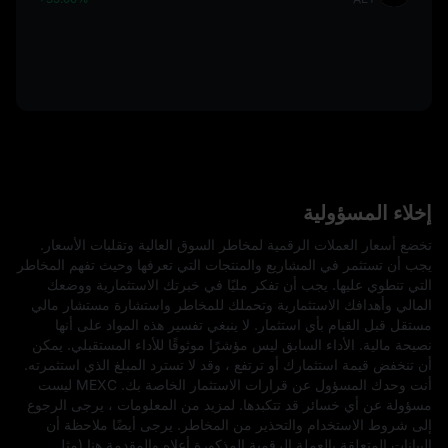
إخلاء المسؤولية
تخضع أسعار العملات الرقمية لمخاطر السوق العالية وتقلبات الأسعار.
يجب أن تستثمر في المشاريع والمنتجات التي تعرفها وحيث تفهم المخاطر
التي تنطوي عليها. يجب أن تفكر مليًا في خبرتك الاستثمارية ووضعك
المالي وأهدافك الاستثمارية وتحملك للمخاطر واستشارة مستشار مالي
مستقل قبل القيام بأي استثمار. لا ينبغي تفسير هذه المواد على أنها
نصيحة مالية. الأداء السابق ليس مؤشرًا موثوقًا للأداء المستقبلي. يمكن
أن تنخفض قيمة استثمارك أو ترتفع ، وقد لا تسترد المبلغ الذي استثمرته.
أنت وحدك المسؤول عن قرارات الاستثمار الخاصة بك. MEXC ليست
مسؤولة عن أي خسائر قد تتكبدها. لمزيد من المعلومات ، يرجى الرجوع
إلى شروط الاستخدام والتحذير من المخاطر. يرجى أيضًا ملاحظة أن
البيانات المتعلقة بالعملة الرقمية المذكورة أعلاه والمقدمة هنا (مثل