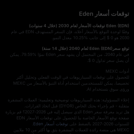
توقعات أسعار Eden
Eden (EDN) توقعات الأسعار لعام 2030 (خلال 4 سنوات)
وفقًا لوحدة التوقع بالأسعار أعلاه، فإن السعر المستهدف EDN في عام
2030 هو
$ 0
إلى جانب
10.25%
معدل النمو.
توقع سعرEden (EDN) لعام 2040 (خلال 14 سنة)
في عام 2040، من المحتمل أن يشهد سعر Eden نموًا
79.59%
. يمكن
أن يصل سعر تداول
$ 0
.
أدوات MEXC
للحصول على توقعات السيناريوهات في الوقت الفعلي وتحليل أكثر
تخصيصا، يمكن للمستخدمين استخدام أداة التنبؤ بالأسعار من MEXC
ورؤى سوق بتستخدام AI.
إخلاء المسؤولية: هذه السيناريوهات توضيحية وتعليمية؛ العملات المشفرة
متقلبة - قم بإجراء بحثك الخاص (DYOR) قبل اتخاذ القرارات.
هل تريد معرفة سعر Eden الذي سيصل إليه في 2026-2027؟ قم بزيارة
صفحة توقع الأسعار الخاصة بنا للحصول على توقعات الأسعار EDN
للسنوات 2026-2027 بالضغط على
توقعات أسعار Eden
.
MEXC هي منصة رائدة للعملات المشفرة يثق بها أكثر من 10 ملايين