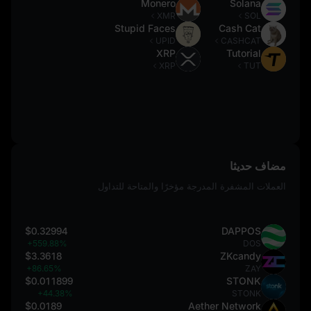
Monero
Solana
XMR
SOL
Stupid Faces
Cash Cat
UPID
CASHCAT
XRP
Tutorial
XRP
TUT
مضاف حديثا
العملات المشفرة المدرجة مؤخرًا والمتاحة للتداول
$0.32994
DAPPOS
+559.88%
DOS
$3.3618
ZKcandy
+86.65%
ZAY
$0.011899
STONK
+44.38%
STONK
$0.0189
Aether Network