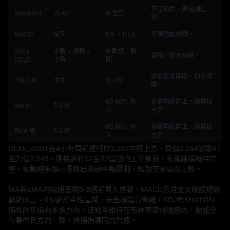
正常節奏，無極端信
StochRSI
20‑80
中性區
號。
MACD
金叉
DIF > DEA
多頭動能抬頭。
BOLL
中軌 < 價格 ≤
中軌與上軌
偏強，但未極端。
(20,2)
上軌
間
處於正常區間，仍有空
RSI (14)
中性
30‑70
間。
60‑80% 買
多數均線向上，順排佔
MA 組
5‑6 買
入
主流。
60‑80% 買
多數均線向上，順排佔
EMA 組
5‑6 買
入
主流。
DEXE_USDT在4小時周期運行於2.207中樞上方，現價2.244緊鄰R1
阻力位2.248。價格處於S2至R2區間的上半部分，多頭結構維持完
整。樞軸體系顯示價格已突破中軸壓制，短期交易區間上移。

MA與EMA均線組呈現5-6週期買入信號，MACD形成金叉確認短線
動能向上。RSI處於中性區域，未出現超買背離，KDJ與StochRSI
指標同步指向多頭方向。波動率維持在布林帶常規通道內，動能分
布集中且方向一致，快慢指標同向共振。
