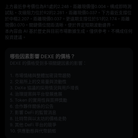
上方最近參考價位為R1處的2.248，距離現價僅0.004，構成即時測
試點。次級阻力位於R2的2.281，距離現價0.037。下方最近支撐位
於中樞2.207，距離現價0.037。更遠期支撐位於S1的2.174，距離
現價0.070。關鍵價位間距清晰，便於界定短期波動邊界。
本內容由 AI 基於歷史與目前市場數據生成，僅供參考，不構成任何
投資建議。
哪些因素影響 DEXE 的價格？
DEXE 的價格受到多項關鍵因素的影響：
1. 市場情緒與整體加密貨幣趨勢  
2. 交易所上的交易量與流動性  
3. DeXe 協議的採用情況與用戶增長  
4. 治理提案與平台發展進展  
5. Token 的實用性與質押獎勵  
6. 合作夥伴關係的公告  
7. 影響 DeFi 的監管消息  
8. 比特幣與以太坊的價格走勢  
9. 其他 DeFi 平台的競爭  
10. 供應動態與代幣銷燬