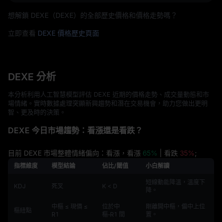
想解鎖 DEXE（DEXE）的全部歷史價格和價格走勢嗎？
立即查看
DEXE 價格歷史頁面
DEXE 分析
本分析利用人工智慧模型評估 DEXE 近期的價格走勢、成交量動態和市
場情緒。實時數據處理突顯新興趨勢和潛在交易機會，助力您做出更明
智、更及時的決策。
DEXE 今日市場趨勢：看漲還是看跌？
目前 DEXE 市場整體情緒偏向：看漲，看漲
65%
| 看跌
35%
;
指標維度
模型結論
佔比/閾值
小白解讀
短線動能降溫，溫度下
KDJ
死叉
K < D
降。
中樞 ≤ 現價 ≤
位於中
剛離開中樞，偏中上位
樞紐點
R1
樞‑R1 間
置。