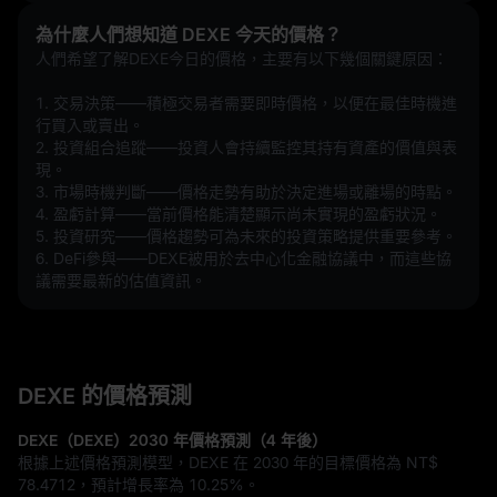
為什麼人們想知道 DEXE 今天的價格？
人們希望了解DEXE今日的價格，主要有以下幾個關鍵原因：
1. 交易決策——積極交易者需要即時價格，以便在最佳時機進
行買入或賣出。
2. 投資組合追蹤——投資人會持續監控其持有資產的價值與表
現。
3. 市場時機判斷——價格走勢有助於決定進場或離場的時點。
4. 盈虧計算——當前價格能清楚顯示尚未實現的盈虧狀況。
5. 投資研究——價格趨勢可為未來的投資策略提供重要參考。
6. DeFi參與——DEXE被用於去中心化金融協議中，而這些協
議需要最新的估值資訊。
DEXE 的價格預測
DEXE（DEXE）2030 年價格預測（4 年後）
根據上述價格預測模型，DEXE 在 2030 年的目標價格為
NT$
78.4712
，預計增長率為
10.25%
。