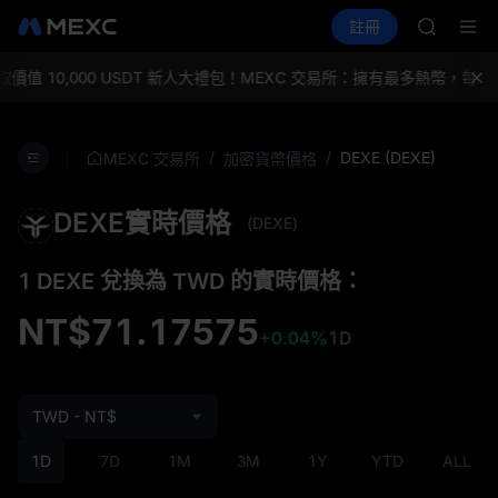
GOLD(X
買幣
行情
現貨
合約
註冊
理財
AAOI
活動
SPCX
SKYAI
UNITRE
值 10,000 USDT 新人大禮包！
MEXC 交易所：擁有最多熱幣，每日
SPCX 
GOLD(X
AAOI
/
/
DEXE (DEXE)
MEXC 交易所
加密貨幣價格
SKYAI
UNITRE
DEXE實時價格
SPCX 
(DEXE)
1 DEXE 兌換為 TWD 的實時價格：
NT$71.17575
+0.04%
1D
TWD - NT$
1D
7D
1M
3M
1Y
YTD
ALL