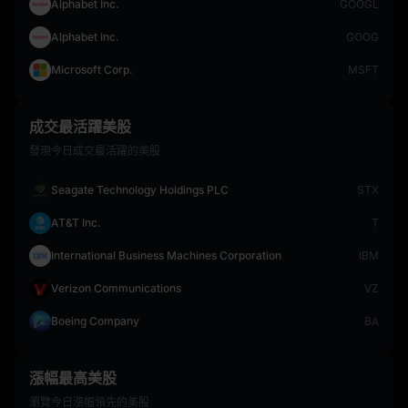
Alphabet Inc.
GOOGL
Alphabet Inc.
GOOG
Microsoft Corp.
MSFT
成交最活躍美股
發現今日成交最活躍的美股
Seagate Technology Holdings PLC
STX
AT&T Inc.
T
International Business Machines Corporation
IBM
Verizon Communications
VZ
Boeing Company
BA
漲幅最高美股
瀏覽今日漲幅領先的美股