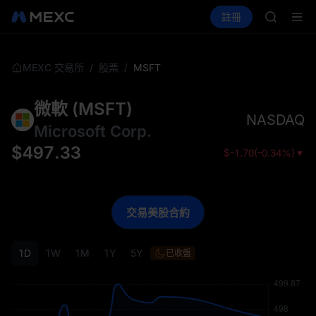
ACE
買幣
行情
現貨
合約
註冊
理財
HFT
UNITREE
SPCX
UNITREE
宇樹科技
/
/
MSFT
MEXC 交易所
股票
UNITRE
SPCX 
微軟
(
MSFT
)
SKYAI
NASDAQ
ACE
Microsoft Corp.
HFT
$
497.33
$
-1.70
(
-0.34%
)
SPCX
UNITREE
宇樹科技
UNITRE
交易美股合約
SPCX 
1D
1W
1M
1Y
5Y
已收盤