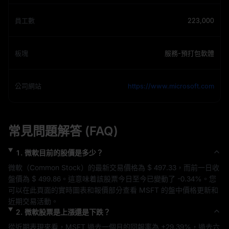
員工數
223,000
板塊
服務-預打包軟體
公司網站
https://www.microsoft.com
常見問題解答 (FAQ)
1
.
微軟
目前的股價是多少？
微軟
（
Common Stock
）的最新交易價格為 
$ 497.33
，而前一日收
盤價為 
$ 499.86
。這意味着該股票今日至今已變動了 
-0.34%
。您
可以在此頁面的實時圖表和報價部分查看 
MSFT
 的盤中價格更新和
近期交易活動。
2
.
微軟
股票是上漲還是下跌？
從近期表現來看，
MSFT
 過去一個月的回報率為 
+29.39%
，過去六