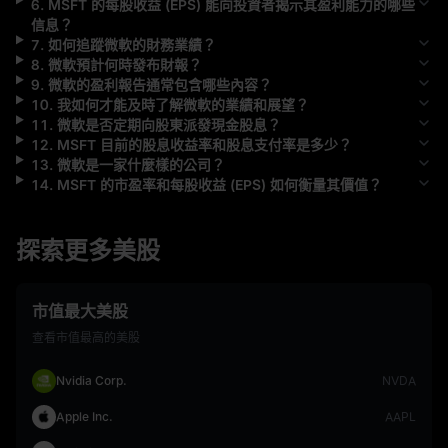
6
.
MSFT
的每股收益 (EPS) 能向投資者揭示其盈利能力的哪些
信息？
7
.
如何追蹤
微軟
的財務業績？
8
.
微軟
預計何時發布財報？
9
.
微軟
的盈利報告通常包含哪些內容？
10
.
我如何才能及時了解
微軟
的業績和展望？
11
.
微軟
是否定期向股東派發現金股息？
12
.
MSFT
目前的股息收益率和股息支付率是多少？
13
.
微軟
是一家什麼樣的公司？
14
.
MSFT
的市盈率和每股收益 (EPS) 如何衡量其價值？
探索更多美股
市值最大美股
查看市值最高的美股
Nvidia Corp.
NVDA
Apple Inc.
AAPL