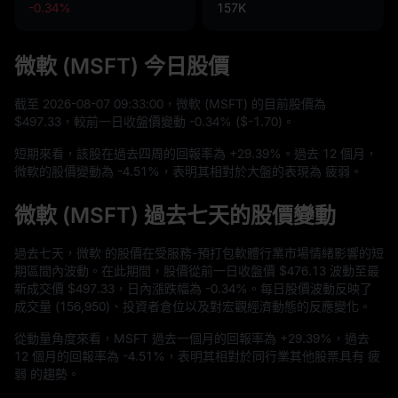
-0.34%
157K
微軟 (MSFT) 今日股價
截至
2026
-08
-07
09
:
33
:
00
，微軟 (MSFT) 的目前股價為
$497.33
，較前一日收盤價變動
-0.34%
(
$-1.70
)。
短期來看，該股在過去四周的回報率為
+29.39%
。過去
12
個月，
微軟的股價變動為
-4.51%
，表明其相對於大盤的表現為 疲弱。
微軟 (MSFT) 過去七天的股價變動
過去七天，微軟 的股價在受服務-預打包軟體行業市場情緒影響的短
期區間內波動。在此期間，股價從前一日收盤價
$476.13
波動至最
新成交價
$497.33
，日內漲跌幅為
-0.34%
。每日股價波動反映了
成交量 (
156,950
)、投資者倉位以及對宏觀經濟動態的反應變化。
從動量角度來看，MSFT 過去一個月的回報率為
+29.39%
，過去
12
個月的回報率為
-4.51%
，表明其相對於同行業其他股票具有 疲
弱 的趨勢。