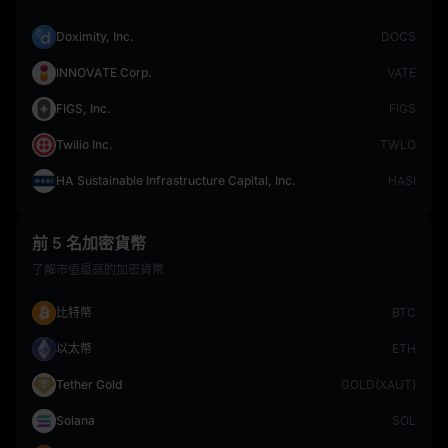
Doximity, Inc.
DOCS
INNOVATE Corp.
VATE
FIGS, Inc.
FIGS
Twilio Inc.
TWLO
HA Sustainable Infrastructure Capital, Inc.
HASI
前 5 名加密貨幣
了解市值最高的加密貨幣
比特幣
BTC
以太幣
ETH
Tether Gold
GOLD(XAUT)
Solana
SOL