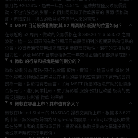
個月為 
+20.24%
，過去一年為 
-4.51%
。這些數據僅反映股價變
動，不包含股息的影響。它們共同反映了
微軟
股票的 
疲弱
 價格動
能，但請記住，過去的收益並不保證未來的表現。
3
.
MSFT
目前股價相對於其 52 周高點和低點的位置如何？
在最近的 52 周內，
微軟
的交易價格在 
$ 349.20
 至 
$ 553.72
 之間
波動。這一 52 周區間有助於顯示目前股價相對於近期高點和低點的
位置，投資者通常使用該區間來判斷股票波動性、潛在的支撐位和
阻力位，以及 
MSFT
 目前更接近其一年交易區間的頂部還是底部。
4
.
微軟
的行業和板塊是如何劃分的？
微軟
 被劃分為 
服務-預打包軟體
 板塊。實際上，這意味着 
微軟
 與
其他服務於類似終端市場並在相似的競爭和監管環境下運營的公司
歸為一類。對於投資者而言，了解 
MSFT
 所屬的板塊有助於投資組
合多元化、進行同業比較，並了解影響 
服務-預打包軟體
 板塊的更
廣泛趨勢如何影響 
微軟
 的業績。
5
.
微軟
在哪裏上市？其市值有多大？
微軟
在
United States
的 
NASDAQ
 證券交易所上市。根據 
$ 3.62T
的市值，該公司被歸類為
Mega-cap
類股票。市值可以快速反映
微
軟
在股票市場的規模和重要性，投資者和指數提供商在構建投資組
合或基準時經常使用市值。