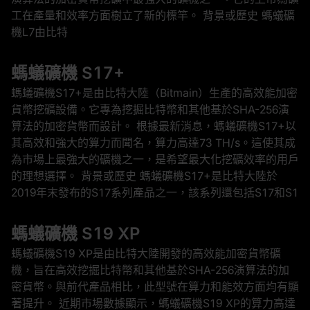
工在產量和效率方面樹立了新的標竿。 背景或歷史 螞蟻礦
機L7由比特
螞蟻礦機 S17+
螞蟻礦機S17+是由比特大陸（Bitmain）生產的高效能加密
貨幣挖礦設備。它專為挖掘比特幣和其他基於SHA-256演
算法的加密貨幣而設計。 根據最新消息，螞蟻礦機S17+以
其高效和強大的算力而聞名，算力高達73 TH/s。這使其成
為市場上最強大的礦機之一，是希望最大化挖礦效率的用戶
的理想選擇。 背景或歷史 螞蟻礦機S17+是比特大陸於
2019年末發布的S17系列產品之一，該系列還包括S17和S1
螞蟻礦機 S19 XP
螞蟻礦機S19 XP是由比特大陸開發的高效能加密貨幣礦
機，旨在高效挖掘比特幣和其他基於SHA-256演算法的加
密貨幣。與前代產品相比，此型號在算力和能效方面均有顯
著提升。 近期市場數據顯示，螞蟻礦機S19 XP的算力高達