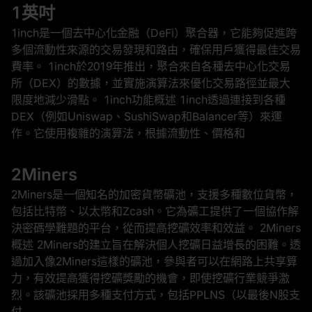
1英吋
1inch是一個去中心化金融（DeFi）聚合器，它能夠促進跨
多個流動性來源的交易發現和路由，確保用戶獲得最佳交易
費率。 1inch於2019年推出，聚合來自各種去中心化交易
所（DEX）的數據，並實施演算法來優化交易路徑並最大
限度地減少滑點。 1inch功能概述 1inch透過連接到各種
DEX（例如Uniswap、SushiSwap和Balancer等）來運
作。它使用複雜的演算法，根據流動性、價格和
2Miners
2Miners是一個知名的加密貨幣礦池，支援多種數位貨幣，
包括比特幣、以太幣和Zcash。它為礦工提供了一個協作解
決密碼學難題的平台，從而提高挖礦效率和效益。 2Miners
概述 2Miners的建立旨在解決個人挖礦日益增長的困難。透
過加入像2Miners這樣的礦池，參與者可以在網路上共享算
力，有效提高獲得挖礦獎勵的機會，即使挖礦行業競爭激
烈。該礦池採用多種支付方式，包括PPLNS（以最後N股支
付