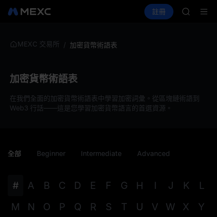
AAOI
買幣
行情
現貨
合約
註冊
理財
SKYAI
活動
SPCX
UNITRE
SPCX 
GOLD(X
MEXC 交易所
/
加密貨幣術語表
AAOI
SKYAI
UNITRE
加密貨幣術語表
SPCX 
在我們全面的加密貨幣術語表中學習加密詞彙。從區塊鏈術語到
Web3 行話——這是您學習加密貨幣語言的首選資源。
全部
Beginner
Intermediate
Advanced
#
A
B
C
D
E
F
G
H
I
J
K
L
M
N
O
P
Q
R
S
T
U
V
W
X
Y