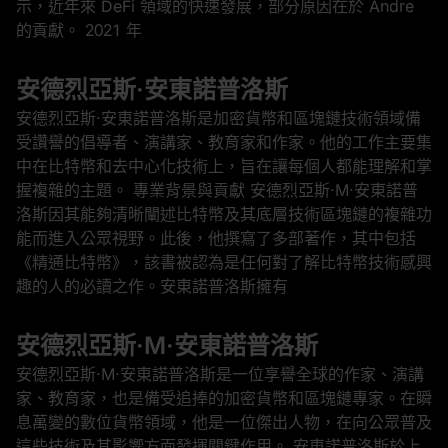
示，近年來 DeFi 領域的快速發展，部分原因在於 Andre
的貢獻。 2021 年
安德烈亞斯·安東諾普洛斯
安德烈亞斯·安東諾普洛斯是加密貨幣和區塊鏈技術領域備
受讚譽的倡導者、演講家、教育家和作家。他的工作主要集
中在比特幣和去中心化技術上，旨在讓每個人都能理解和掌
握複雜的主題。 專業背景與貢獻 安德烈亞斯·M·安東諾普
洛斯因其能夠清晰闡述比特幣及其底層技術區塊鏈的複雜功
能而進入公眾視野。此後，他撰寫了多部著作，其中包括
《精通比特幣》，該書被認為是任何對了解比特幣技術感興
趣的人的必讀之作。安東諾普洛斯擁有
安德烈亞斯·M·安東諾普洛斯
安德烈亞斯·M·安東諾普洛斯是一位享譽全球的作家、演講
家、教育家，也是備受追捧的加密貨幣和區塊鏈專家。在瞬
息萬變的數位貨幣領域，他是一位傑出人物，在向公眾普及
這些技術及其影響方面發揮關鍵作用。 安東諾普洛斯於上