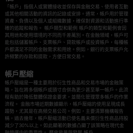
「帳戶」指個人或實體接收並保存與金融交易、使用者互動
或其他相關活動的資訊的記錄或安排。通常，帳戶用於管理
資產、負債以及個人或組織數據，確保對資源和活動進行準
確的追蹤和報告。 帳戶類型和範例 帳戶的類型和範例會因
其用途和使用環境的不同而千差萬別。在金融領域，帳戶可
能包括儲蓄帳戶、支票帳戶、貸款帳戶或投資帳戶，每種帳
戶都滿足不同的金融需求和用途。例如，銀行的支票帳戶允
許頻繁的存款和提款，方便日常交易。
帳戶壓縮
帳戶壓縮是一種主要用於衍生性商品和交易市場的金融策
略，旨在將多個帳戶或頭寸合併為更少甚至單一帳戶。此流
程有助於降低整體保證金要求，並簡化管理眾多帳戶的作業
流程。 金融市場近期數據顯示，帳戶壓縮的使用呈現成長
趨勢，尤其是在高頻交易公司。例如，主要清算機構報告
稱，過去幾年，帳戶壓縮活動已使名義未償衍生性商品持股
減少了30%以上。如此顯著的數據凸顯了該策略在現代金
融營運中的重要性。 歷史背景與發展 帳戶