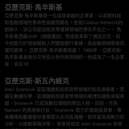
亞歷克斯·馬辛斯基
亞歷克斯·馬辛斯基是一位成就卓越的企業家，以其對科技
和金融領域的革命性貢獻而聞名。他是Celsius Network的
創辦人，該公司是加密貨幣借貸領域的領先平台之一。 馬
辛斯基憑藉VoIP（網路電話）等成就革新了通訊方式，如
今他致力於透過幫助人們擺脫銀行束縛，為金融領域帶來同
樣的變革。 亞歷克斯·馬辛斯基是誰？ 1989年，亞歷克斯‧
馬辛斯基身無分文地從以色列來到紐約。他成為了一名企業
家，並在19
亞歷克斯·斯瓦內維克
Alex Svanevik 是區塊鏈和加密貨幣領域的知名領導者。憑
藉在數據科學、區塊鏈和加密貨幣領域的廣博知識和卓越貢
獻，Svanevik 已成為數位領域的傑出人物。目前，作為
Nansen 的首席執行官，Svanevik 致力於幫助投資者、專
案團隊和數據愛好者駕馭以太坊區塊鏈，提供富有洞察力的
分析，以推動策略決策。 背景與成就 Alex Svanevik 熱衷