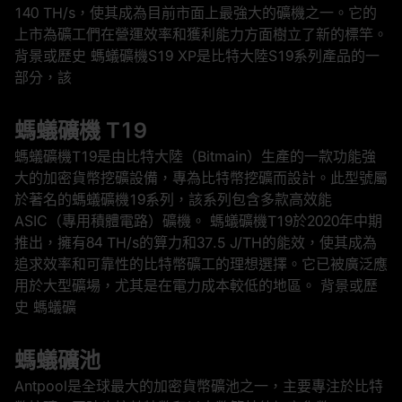
140 TH/s，使其成為目前市面上最強大的礦機之一。它的
上市為礦工們在營運效率和獲利能力方面樹立了新的標竿。
背景或歷史 螞蟻礦機S19 XP是比特大陸S19系列產品的一
部分，該
螞蟻礦機 T19
螞蟻礦機T19是由比特大陸（Bitmain）生產的一款功能強
大的加密貨幣挖礦設備，專為比特幣挖礦而設計。此型號屬
於著名的螞蟻礦機19系列，該系列包含多款高效能
ASIC（專用積體電路）礦機。 螞蟻礦機T19於2020年中期
推出，擁有84 TH/s的算力和37.5 J/TH的能效，使其成為
追求效率和可靠性的比特幣礦工的理想選擇。它已被廣泛應
用於大型礦場，尤其是在電力成本較低的地區。 背景或歷
史 螞蟻礦
螞蟻礦池
Antpool是全球最大的加密貨幣礦池之一，主要專注於比特