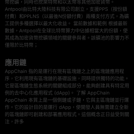
幣挖礦，同時也挖萊特幣和以太幣等其他加密貨幣。
Antpool由比特大陸科技有限公司創立，支援PPS（按份額
付費）和PPLNS（以最後N份額付費）兩種支付方式，為礦
工提供多種選擇以最大化收益。 當前數據和範例 根據最新
數據，Antpool在全球比特幣算力中佔據相當大的份額，使
其成為加密貨幣挖礦領域的關鍵參與者。該礦池的影響力不
僅限於比特幣；
應用鏈
AppChain 指的是運行在現有區塊鏈之上的區塊鏈應用程
序，它利用現有區塊鏈的基礎設施，同時提供獨特的功能。
它是區塊鏈生態系統的關鍵組成部分，能夠創建具有特定用
例的去中心化應用程式 (dApp)。 了解 AppChain
AppChain 本質上是一個側鏈或子鏈，它與主區塊鏈並行運
作。它的設計目的是運行 dApp，使開發人員無需建立全新
的區塊鏈即可創建和部署應用程式。這個概念正日益受到關
注，許多