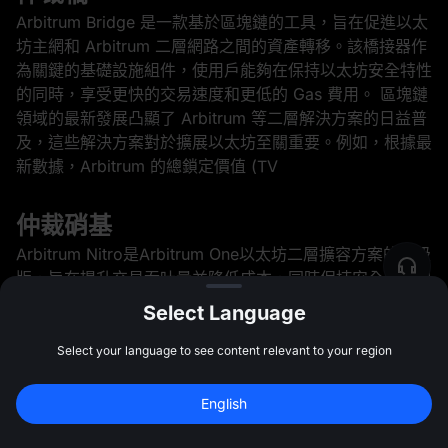
Arbitrum Bridge 是一款基於區塊鏈的工具，旨在促進以太
坊主網和 Arbitrum 二層網路之間的資產轉移。該橋接器作
為關鍵的基礎設施組件，使用戶能夠在保持以太坊安全特性
的同時，享受更快的交易速度和更低的 Gas 費用。 區塊鏈
領域的最新發展凸顯了 Arbitrum 等二層解決方案的日益普
及，這些解決方案對於擴展以太坊至關重要。例如，根據最
新數據，Arbitrum 的總鎖定價值 (TV
仲裁硝基
Arbitrum Nitro是Arbitrum One以太坊二層擴容方案的升級
版，旨在提升交易吞吐量並降低成本，同時保持安全性和與
以太坊的兼容性。 自發布以來，Arbitrum Nitro對以太坊的
Select Language
擴容格局產生了顯著影響。例如，升級後，Arbitrum的日
交易量激增，充分展現了其增強的處理能力。鑑於以太坊持
Select your language to see content relevant to your region
續面臨高昂的gas費用和網路擁塞問題，尤其是在高峰時
段，此次升級至關重要。 歷史背景與發展
English
註冊領最高 
10,000 USDT
 獎勵
註冊
47:59:48