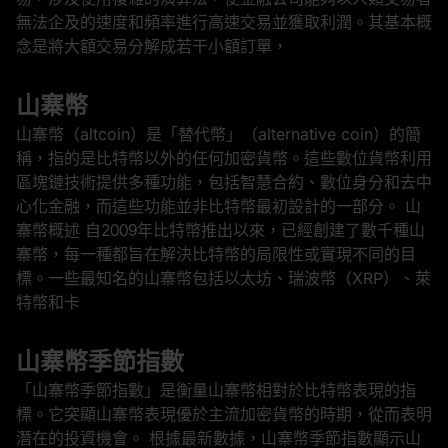
無法企及的速度和頻率進行高速交易並獲取利潤。其基本概
念是將大額交易分解成若干小額訂單，
山寨幣
山寨幣（altcoin）是「替代幣」（alternative coin）的簡
稱，指的是比特幣以外的任何加密貨幣。這些數位貨幣利用
區塊鏈技術提供多種功能，包括智慧合約、數位身分和去中
心化金融，而這些功能並非比特幣最初設計的一部分。 山
寨幣概述 自2009年比特幣推出以來，已經創建了數千種山
寨幣，每一種都旨在解決比特幣的局限性或實現不同的目
標。一些最知名的山寨幣包括以太坊、瑞波幣（XRP）、萊
特幣和卡
山寨幣季節指數
「山寨幣季節指數」是衡量山寨幣相對於比特幣表現的指
標。它突顯山寨幣表現優於主流加密貨幣的時期，從而表明
潛在的投資機會。 根據最新數據，山寨幣季節指數顯示山