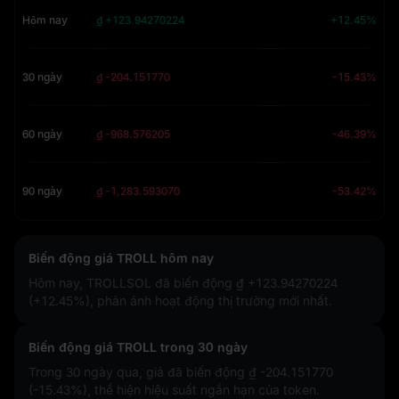
Hôm nay
₫ +123.94270224
+12.45%
30 ngày
₫ -204.151770
-15.43%
60 ngày
₫ -968.576205
-46.39%
90 ngày
₫ -1,283.593070
-53.42%
Biến động giá TROLL hôm nay
Hôm nay, TROLLSOL đã biến động
₫ +123.94270224
(+12.45%)
, phản ánh hoạt động thị trường mới nhất.
Biến động giá TROLL trong 30 ngày
Trong 30 ngày qua, giá đã biến động
₫ -204.151770
(-15.43%)
, thể hiện hiệu suất ngắn hạn của token.