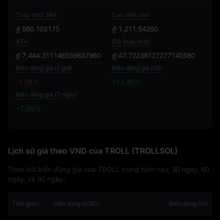
Thấp nhất 24H
Cao nhất 24H
₫ 980.102175
₫ 1,211.54260
ATH
Giá thấp nhất
₫ 7,444.311146559837960
₫ 47.72236127277145580
Biến động giá (1 giờ)
Biến động giá (1D)
-1.58%
+12.45%
Biến động giá (7 ngày)
+7.68%
+7.68%
Lịch sử giá theo VND của TROLL (TROLLSOL)
Theo dõi biến động giá của TROLL trong hôm nay, 30 ngày, 60
ngày, và 90 ngày:
Thời gian
Biến động (VND)
Biến động (%)