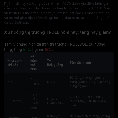
Phân tích này sử dụng các mô hình AI để đánh giá diễn biến giá
gần đây, động lực khối lượng và tâm lý thị trường của TROLL. Việc
xử lý dữ liệu theo thời gian thực làm nổi bật các xu hướng mới nổi
và cơ hội giao dịch tiềm năng, hỗ trợ đưa ra quyết định sáng suốt
và kịp thời hơn.
Xu hướng thị trường TROLL hôm nay: tăng hay giảm?
Tâm lý chung hiện tại trên thị trường TROLLSOL: xu hướng
tăng, tăng
55%
| giảm
45%
.
Kết
Khía cạnh
luận
Tỷ
Tóm tắt nhanh
chỉ báo
mô
lệ/Ngưỡng
hình
Đà tăng trưởng ngắn hạn
Dead
KDJ
K < D
đang giảm xuống, sức nóng
Cross
cũng hạ dần.
S1 ≤
Vừa rời khỏi điểm xoay
Giá <
Giữa S1-
Điểm xoay
trung tâm, vị trí thấp vừa
Điểm
Điểm xoay
phải.
xoay
Khu vực
Nhịp độ bình thường, không