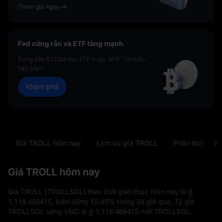
Tham gia ngay
Fed cứng rắn và ETF tăng mạnh
Dòng tiền $172M vào ETF trước NFP: Tín hiệu
hay bẫy?
Khám phá
Giá TROLL hôm nay
Lịch sử giá TROLL
Phân tích
Giá TROLL hôm nay
Giá TROLL (TROLLSOL) theo thời gian thực hôm nay là
₫
1,119.466415
, biến động
12.45%
trong 24 giờ qua. Tỷ giá
TROLLSOL sang VND là
₫ 1,119.466415
mỗi TROLLSOL.