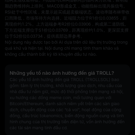
期趋势维持向上排列。MACD形成金叉，动能指标出现共振信号。
RSI处于中性区域，未显示超买或超卖极端状态。波动率随布林带收
口而降低，市场等待方向选择。近端阻力位于R1价位0.03855，距
离现价约1.2%。上方远端参考R2价位0.03906，构成第二道防线。
下方近端支撑位于S1价位0.03769，距离现价约1.0%。更深层支撑
位于S2价位0.03734，提供底部边界参考。
Nội dung này được tạo bởi AI dựa trên dữ liệu thị trường trong 
quá khứ và hiện tại. Nội dung chỉ mang tính tham khảo và 
không cấu thành bất kỳ lời khuyên đầu tư nào.
Những yếu tố nào ảnh hưởng đến giá TROLL?
Các yếu tố ảnh hưởng đến giá TROLL (TROLLSOL) bao 
gồm: tâm lý thị trường, khối lượng giao dịch, nhu cầu của 
nhà đầu tư nắm giữ, mức độ thổi phồng trên mạng xã hội, 
xu hướng các đồng meme coin, mối tương quan với 
Bitcoin/Ethereum, danh sách niêm yết trên các sàn giao 
dịch, chuyển động của các “cá voi”, hoạt động của cộng 
đồng, cấu trúc tokenomics, biến động nguồn cung và tình 
hình chung của thị trường tiền điện tử, vốn ảnh hưởng đến 
các tài sản mang tính đầu cơ.