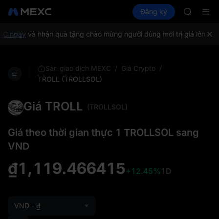
AAOI
Mua Crypto
Thị trường
Đăng ký
Spot
Futures
SKYAI
SPC
Đăng ký 
SPCX tăn
C ngay
và nhận quà tặng chào mừng người dùng mới trị giá lên đến
GOLD(X
AAOI
SKYAI
/
/
Sàn giao dịch MEXC
Giá Crypto
Đăng ký 
TROLL (TROLLSOL)
SPCX tăn
Giá TROLL
(TROLLSOL)
Giá theo thời gian thực 1 TROLLSOL sang
VND
₫1,119.466415
+12.45%
1D
VND - ₫