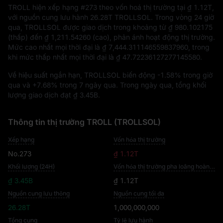
TROLL hiện xếp hạng
#273
theo vốn hoá thị trường tại
₫ 1.12T
,
với nguồn cung lưu hành
26.28T TROLLSOL
. Trong vòng 24 giờ
qua, TROLLSOL được giao dịch trong khoảng từ
₫ 980.102175
(thấp) đến
₫ 1,211.54260
(cao), phản ánh hoạt động thị trường.
Mức cao nhất mọi thời đại là
₫ 7,444.311146559837960
, trong
khi mức thấp nhất mọi thời đại là
₫ 47.72236127277145580
.
Về hiệu suất ngắn hạn, TROLLSOL biến động
-1.58%
trong giờ
qua và
+7.68%
trong 7 ngày qua. Trong ngày qua, tổng khối
lượng giao dịch đạt
₫ 3.45B
.
Thông tin thị trường TROLL (TROLLSOL)
Xếp hạng
Vốn hóa thị trường
No.273
₫ 1.12T
Khối lượng (24H)
Vốn hóa thị trường pha loãng hoàn toàn
₫ 3.45B
₫ 1.12T
Nguồn cung lưu thông
Nguồn cung tối đa
26.28T
1,000,000,000
Tổng cung
Tỷ lệ lưu hành