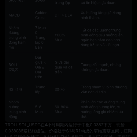
StochRSI
20‑80
trung lập
có tín hiệu cực đoan.
Golden
Xu hướng tăng giá đang
MACD
DIF > DEA
Cross
hình thành.
Nhóm
7 Mua
Tất cả các đường trung
đường
0
≥80%
bình động đều hướng lên,
trung bình
Trung
Mua
ngắn hạn nằm cao hơn
động hàm
lập 0
đáng kể so với dài hạn.
mũ
Bán
Dải
giữa <
Giữa dải
BOLL
Tương đối mạnh, nhưng
Giá ≤
giữa và dải
(20,2)
không cực đoan.
Dải
trên
trên
Trung
Trong phạm vi bình thường,
RSI (14)
30‑70
lập
vẫn còn dư địa.
Nhóm
Phần lớn các đường trung
đường
5-6
60-80%
bình động hướng lên, xu
trung bình
Mua
Mua
hướng tăng giá chiếm ưu
động
thế.
TROLLSOL_USDT在4小时周期内运行于中枢0.0382下方，现价
0.038086紧贴枢纽位。价格处于S1与R1构成的窄幅震荡区间，短期
结构呈现收敛特征。均线组与EMA指标同步指向买方区域，表明短