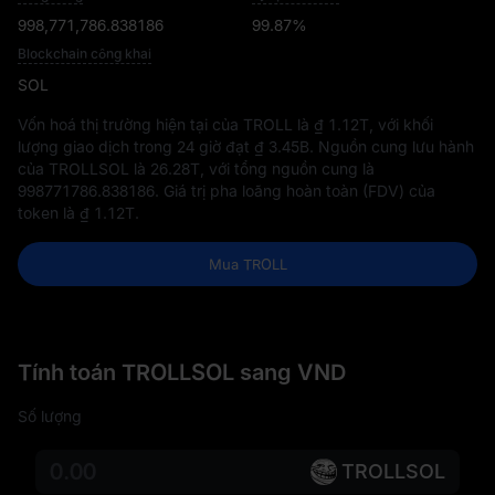
998,771,786.838186
99.87%
Blockchain công khai
SOL
Vốn hoá thị trường hiện tại của TROLL là
₫ 1.12T
, với khối
lượng giao dịch trong 24 giờ đạt
₫ 3.45B
. Nguồn cung lưu hành
của TROLLSOL là
26.28T
, với tổng nguồn cung là
998771786.838186
. Giá trị pha loãng hoàn toàn (FDV) của
token là
₫ 1.12T
.
Mua TROLL
Tính toán TROLLSOL sang VND
Số lượng
TROLLSOL