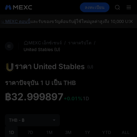
BMT
ซื้อคริปโต
ตลาด
สปอต
ลงทะเบียน
ฟิวเจอร์ส
MUBARA
E
SPCX
สมัครสมาช
TUT
น MEXC ตอนนี้
และรับของขวัญต้อนรับผู้ใช้ใหม่มูลค่าสูงถึง 10,000 USDT!
BMT
MUBARA
สมัครสมาช
/
/
MEXC เอ็กซ์เชนจ์
ราคาคริปโต
United Stables (U)
ราคา United Stables
(U)
ราคาปัจจุบัน 1 U เป็น THB
฿32.999897
+0.01%
1D
THB - ฿
1D
7D
1M
3M
1Y
YTD
ALL