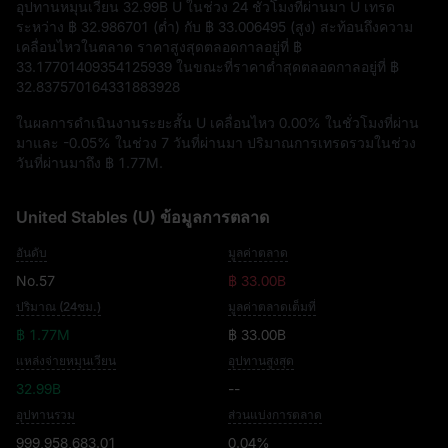
อุปทานหมุนเวียน
32.99B U
ในช่วง 24 ชั่วโมงที่ผ่านมา U เทรด
ระหว่าง
฿ 32.986701
(ต่ำ) กับ
฿ 33.006495
(สูง) สะท้อนถึงความ
เคลื่อนไหวในตลาด ราคาสูงสุดตลอดกาลอยู่ที่
฿
33.17701409354125939
ในขณะที่ราคาต่ำสุดตลอดกาลอยู่ที่
฿
32.837570164331883928
ในผลการดำเนินงานระยะสั้น U เคลื่อนไหว
0.00%
ในชั่วโมงที่ผ่าน
มาและ
-0.05%
ในช่วง 7 วันที่ผ่านมา ปริมาณการเทรดรวมในช่วง
วันที่ผ่านมาถึง
฿ 1.77M
.
United Stables (U) ข้อมูลการตลาด
อันดับ
มูลค่าตลาด
No.57
฿ 33.00B
ปริมาณ (24ชม.)
มูลค่าตลาดเต็มที่
฿ 1.77M
฿ 33.00B
แหล่งจ่ายหมุนเวียน
อุปทานสูงสุด
32.99B
--
อุปทานรวม
ส่วนแบ่งการตลาด
999,958,683.01
0.04%