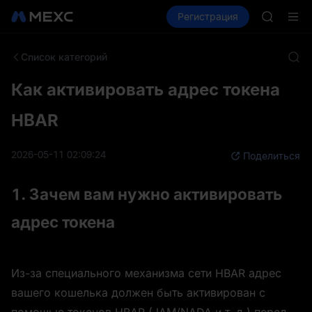
SPCX
Купить крипто
Рынки
Регистрация
Спот
Фьючерсы
CASHCA
HFT
UNITREE
Список категорий
Фьючерс
GOLD(X
Как активировать адрес токена
SPCX
CASHCA
HBAR
HFT
UNITREE
Фьючерс
2026-05-11 02:09:24
Поделиться
1. Зачем вам нужно активировать 
адрес токена
Из-за специального механизма сети HBAR адрес 
вашего кошелька должен быть активирован с 