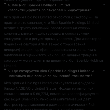
4
.
Как
Rich Sparkle Holdings Limited
классифицируется по секторам и индустриям?
Rich Sparkle Holdings Limited
 относится к сектору 
--
. На 
практике это означает, что 
Rich Sparkle Holdings Limited
входит в группу компаний, работающих на схожих 
конечных рынках и действующих в сопоставимых 
конкурентных и регуляторных условиях. Для инвесторов 
понимание сектора 
ANPA
 важно с точки зрения 
диверсификации портфеля, сравнительного анализа с 
аналогами и оценки того, как общерыночные тренды в 
секторе 
--
 могут влиять на динамику 
Rich Sparkle Holdings 
Limited
.
5
.
Где котируется
Rich Sparkle Holdings Limited
и
насколько она велика по рыночной стоимости?
Rich Sparkle Holdings Limited
 котируется на фондовой 
бирже 
NASDAQ
 в 
United States
. Исходя из рыночной 
капитализации в 
$ 69,77M
, компания классифицируется 
как акция 
Small-cap
. Рыночная капитализация дает 
быстрое представление о размере и значимости 
Rich 
Sparkle Holdings Limited
на рынке акций и часто 