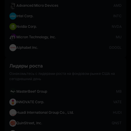
Advanced Micro Devices
AMD
Intel Corp.
INTC
Nvidia Corp.
NVDA
Micron Technology, Inc.
MU
Alphabet Inc.
GOOGL
Лидеры роста
Ознакомьтесь с лидерами роста на фондовом рынке США на
сегодняшний день
MasterBeef Group
MB
INNOVATE Corp.
VATE
Huadi International Group Co., Ltd.
HUDI
QuinStreet, Inc.
QNST