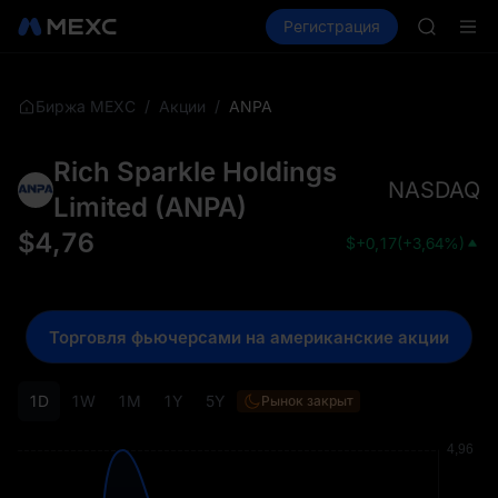
AAOI
Купить крипто
Рынки
Регистрация
Спот
Фьючерсы
SKYAI
Подписк
SPCX ра
GOLD(X
/
/
ANPA
Биржа MEXC
Акции
AAOI
SKYAI
Rich Sparkle Holdings
Подписк
NASDAQ
SPCX ра
Limited
(
ANPA
)
$
4,76
$
+0,17
(
+3,64%
)
Торговля фьючерсами на американские акции
1D
1W
1M
1Y
5Y
Рынок закрыт