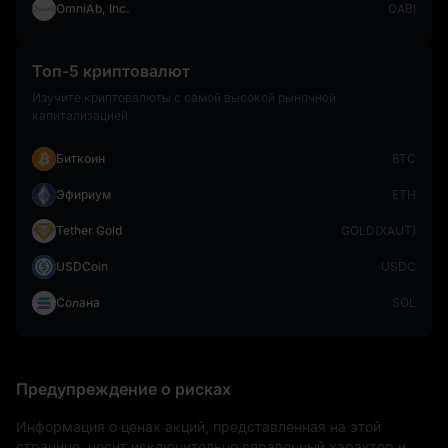
OmniAb, Inc.
OABI
Топ-5 криптовалют
Изучите криптовалюты с самой высокой рыночной
капитализацией
Биткоин
BTC
Эфириум
ETH
Tether Gold
GOLD(XAUT)
USDCoin
USDC
Солана
SOL
Предупреждение о рисках
Информация о ценах акций, представленная на этой 
странице, носит исключительно справочный характер и 