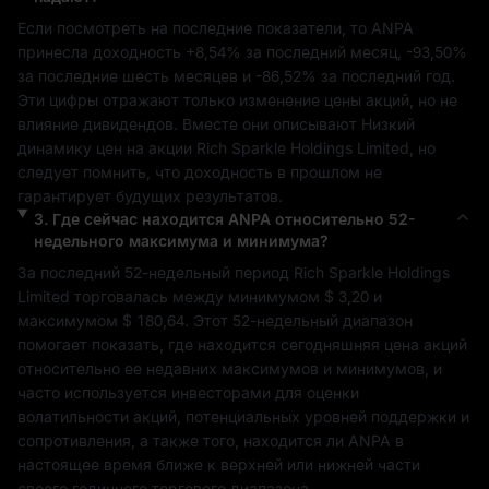
Если посмотреть на последние показатели, то 
ANPA
принесла доходность 
+8,54%
 за последний месяц, 
-93,50%
за последние шесть месяцев и 
-86,52%
 за последний год. 
Эти цифры отражают только изменение цены акций, но не 
влияние дивидендов. Вместе они описывают 
Низкий
динамику цен на акции 
Rich Sparkle Holdings Limited
, но 
следует помнить, что доходность в прошлом не 
гарантирует будущих результатов.
3
.
Где сейчас находится
ANPA
относительно 52-
недельного максимума и минимума?
За последний 52-недельный период 
Rich Sparkle Holdings 
Limited
 торговалась между минимумом 
$ 3,20
 и 
максимумом 
$ 180,64
. Этот 52-недельный диапазон 
помогает показать, где находится сегодняшняя цена акций 
относительно ее недавних максимумов и минимумов, и 
часто используется инвесторами для оценки 
волатильности акций, потенциальных уровней поддержки и 
сопротивления, а также того, находится ли 
ANPA
 в 
настоящее время ближе к верхней или нижней части 
своего годичного торгового диапазона.