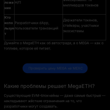
ложе
Н/П
миллиардов токенов
ние
Кто
Держатели токенов,
испо
Разработчики dApp,
стейкеры, участники
льзуе
пользователи транзакций
экосистемы
т
Думайте о MegaETH как об автостраде, а о MEGA — как о
топливе, которое её питает.
 Проверить цену MEGA на MEXC
Какие проблемы решает MegaETH?
Существующие EVM-блокчейны — даже самые быстрые —
накладывают жёсткие ограничения на то, что
разработчики могут создавать.