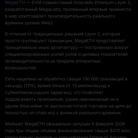
MegaETH
— EVM-совместимый блокчейн Ethereum Layer 2,
разработанный MegaLabs, призванный впервые привнести
в мир криптовалют производительность реального
времени уровня Web2.
В отличие от традиционных решений Layer 2, которые
просто группируют транзакции, MegaETH представляет
принципиально иную архитектуру — построенную вокруг
специализированных ролей узлов и целевых показателей
производительности на пределе аппаратных
возможностей.
Сеть нацелена на обработку свыше 100 000 транзакций в
секунду (TPS), время блока от 10 миллисекунд и
субмиллисекундную задержку, что позволяет
поддерживать приложения, ранее невозможные ни в
одном блокчейне: от высокочастотной торговли на цепи до
полностью on-chain игр с физикой реального времени.
Мейннет MegaETH официально запущен 9 февраля 2026
года при общем объёме финансирования свыше $470 млн;
среди бизнес-ангелов — сооснователи Ethereum Виталик