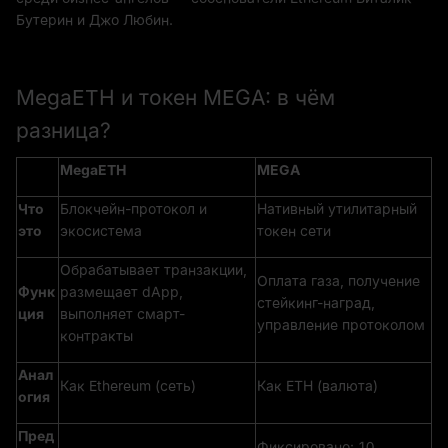
Бутерин и Джо Любин.
MegaETH и токен MEGA: в чём
разница?
MegaETH
MEGA
Что
Блокчейн-протокол и
Нативный утилитарный
это
экосистема
токен сети
Обрабатывает транзакции,
Оплата газа, получение
Функ
размещает dApp,
стейкинг-наград,
ция
выполняет смарт-
управление протоколом
контракты
Анал
Как Ethereum (сеть)
Как ETH (валюта)
огия
Пред
Фиксировано: 10