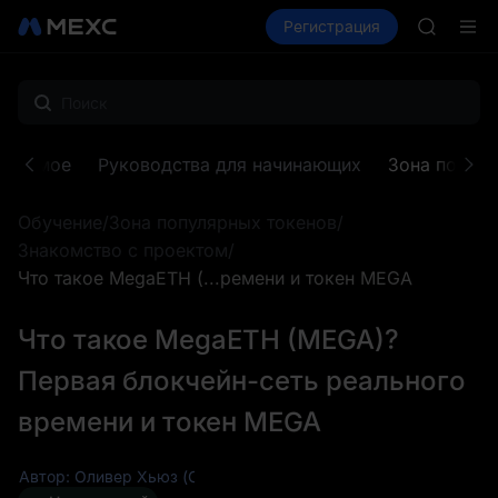
SKYAI
Купить крипто
Рынки
Регистрация
Спот
Фьючерсы
Подписк
SPCX ра
GOLD(X
AAOI
SKYAI
Подписк
ндуемое
Руководства для начинающих
Зона популя
SPCX ра
Обучение
/
Зона популярных токенов
/
Знакомство с проектом
/
Что такое MegaETH (...ремени и токен MEGA
Что такое MegaETH (MEGA)?
Первая блокчейн-сеть реального
времени и токен MEGA
Автор: Оливер Хьюз (Oliver Hughes)