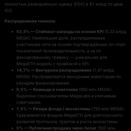
полностью разводнённую оценку (FDV) в $1 млрд по цене
ICO.
Распределение токенов:
53,3% — Стейкинг-награды на основе KPI
(5,33 млрд
MEGA): Наибольшая доля, распределяемая
участникам сети на основе подтверждённых on-chain
показателей производительности, а не по
фиксированному графику — уникальная для
MegaETH модель с привязкой к KPI.
14,7% — Венчурное распределение
(1,47 млрд
MEGA): Распределяется венчурным инвесторам по
раундам финансирования.
9,5% — Команда и советники
(950 млн MEGA):
Выделено сооснователям MegaLabs и ключевым
советникам.
7,5% — Резерв фонда / экосистемы
(750 млн MEGA):
Удерживается фондом MegaETH для долгосрочного
развития протокола, грантов и роста экосистемы.
5% — Публичная продажа через Sonar
(500 млн