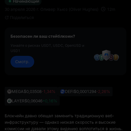
Начинающий
12
m
30 апреля 2026 г.
Оливер Хьюз (Oliver Hughes)
Поделиться
Безопасен ли ваш стейблкоин?
Узнайте о рисках USDT, USDC, OpenUSD и
USD1
Смотр.
MEGA
$0,03508
-1,34%
DEFI
$0,0001294
-2,26%
LAYER
$0,06046
+0,16%
Блокчейн давно обещал заменить традиционную веб-
инфраструктуру — однако низкая скорость и высокие
комиссии не давали этому видению воплотиться в жизнь.