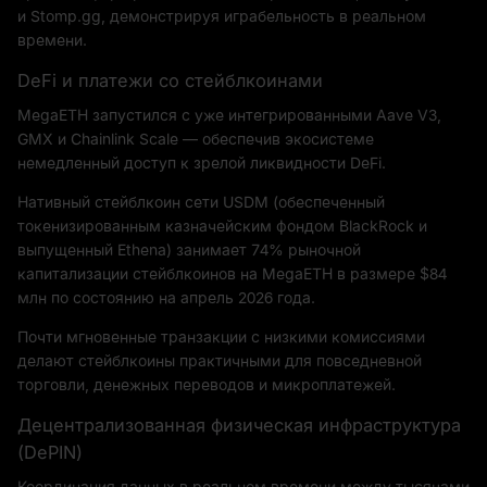
и Stomp.gg, демонстрируя играбельность в реальном
времени.
DeFi и платежи со стейблкоинами
MegaETH запустился с уже интегрированными Aave V3,
GMX и Chainlink Scale — обеспечив экосистеме
немедленный доступ к зрелой ликвидности DeFi.
Нативный стейблкоин сети USDM (обеспеченный
токенизированным казначейским фондом BlackRock и
выпущенный Ethena) занимает 74% рыночной
капитализации стейблкоинов на MegaETH в размере $84
млн по состоянию на апрель 2026 года.
Почти мгновенные транзакции с низкими комиссиями
делают стейблкоины практичными для повседневной
торговли, денежных переводов и микроплатежей.
Децентрализованная физическая инфраструктура
(DePIN)
Координация данных в реальном времени между тысячами