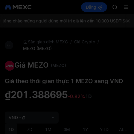
SMCI
Mua Crypto
Thị trường
Đăng ký
Spot
Futures
TST
SPC
Đăng ký 
AAOI
tặng chào mừng người dùng mới trị giá lên đến 10,000 USDT!
Sàn gia
SMCI
TST
Đăng ký 
/
/
Sàn giao dịch MEXC
Giá Crypto
MEZO (MEZO)
Giá MEZO
(MEZO)
Giá theo thời gian thực 1 MEZO sang VND
₫201.388695
-0.82%
1D
VND - ₫
1D
7D
1M
3M
1Y
YTD
ALL