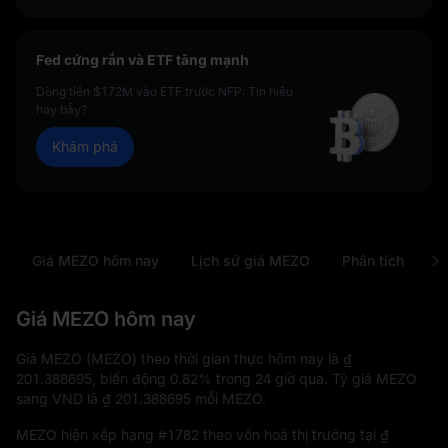
Fed cứng rắn và ETF tăng mạnh
Dòng tiền $172M vào ETF trước NFP: Tín hiệu
hay bẫy?
Khám phá
Giá MEZO hôm nay
Lịch sử giá MEZO
Phân tích
C
Giá MEZO hôm nay
Giá MEZO (MEZO) theo thời gian thực hôm nay là
₫
201.388695
, biến động
0.82%
trong 24 giờ qua. Tỷ giá MEZO
sang VND là
₫ 201.388695
mỗi MEZO.
MEZO hiện xếp hạng
#1782
theo vốn hoá thị trường tại
₫