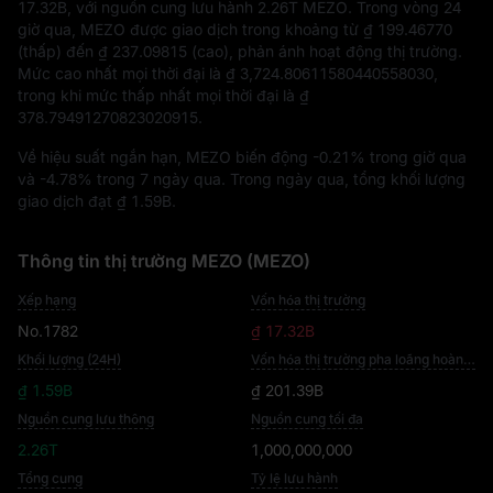
17.32B
, với nguồn cung lưu hành
2.26T MEZO
. Trong vòng 24
giờ qua, MEZO được giao dịch trong khoảng từ
₫ 199.46770
(thấp) đến
₫ 237.09815
(cao), phản ánh hoạt động thị trường.
Mức cao nhất mọi thời đại là
₫ 3,724.80611580440558030
,
trong khi mức thấp nhất mọi thời đại là
₫
378.79491270823020915
.
Về hiệu suất ngắn hạn, MEZO biến động
-0.21%
trong giờ qua
và
-4.78%
trong 7 ngày qua. Trong ngày qua, tổng khối lượng
giao dịch đạt
₫ 1.59B
.
Thông tin thị trường MEZO (MEZO)
Xếp hạng
Vốn hóa thị trường
No.1782
₫ 17.32B
Khối lượng (24H)
Vốn hóa thị trường pha loãng hoàn toàn
₫ 1.59B
₫ 201.39B
Nguồn cung lưu thông
Nguồn cung tối đa
2.26T
1,000,000,000
Tổng cung
Tỷ lệ lưu hành