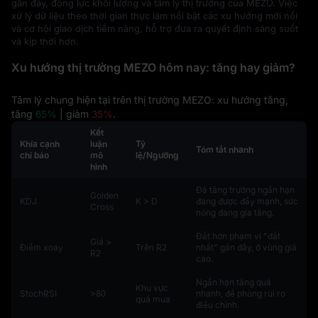
gần đây, động lực khối lượng và tâm lý thị trường của MEZO. Việc
xử lý dữ liệu theo thời gian thực làm nổi bật các xu hướng mới nổi
và cơ hội giao dịch tiềm năng, hỗ trợ đưa ra quyết định sáng suốt
và kịp thời hơn.
Xu hướng thị trường MEZO hôm nay: tăng hay giảm?
Tâm lý chung hiện tại trên thị trường MEZO: xu hướng tăng,
tăng
65%
| giảm
35%
.
Kết
Khía cạnh
luận
Tỷ
Tóm tắt nhanh
chỉ báo
mô
lệ/Ngưỡng
hình
Đà tăng trưởng ngắn hạn
Golden
KDJ
K > D
đang được đẩy mạnh, sức
Cross
nóng đang gia tăng.
Đắt hơn phạm vi "đắt
Giá >
Điểm xoay
Trên R2
nhất" gần đây, ở vùng giá
R2
cao.
Ngắn hạn tăng quá
Khu vực
StochRSI
>80
nhanh, đề phòng rủi ro
quá mua
điều chỉnh.