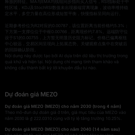
释放的特征。MA与EMA均线组同步指向买入信号，RSI指标处于中
性区域，KDJ及StochRSI数值未出现极端背离现象，波动率维持稳
定水平，多空力量在高位形成短暂平衡，快慢指标呈同向运行。

近期参考价位为R2对应的0.00787，该位置距离当前价格约5.3%；
下方第一支撑位位于中枢0.00766，距离现价约7.8%。远端防守位
设于S1的0.00755，上方暂无明显历史阻力标记。价格已偏离枢纽
中心较远，交易区间呈现向上拓展态势。关键观察点集中在突破后
的回踩确认阶段。
Nội dung này được tạo bởi AI dựa trên dữ liệu thị trường trong 
quá khứ và hiện tại. Nội dung chỉ mang tính tham khảo và 
không cấu thành bất kỳ lời khuyên đầu tư nào.
Dự đoán giá MEZO
Dự đoán giá MEZO (MEZO) cho năm 2030 (trong 4 năm)
Theo mô-đun dự đoán giá ở trên, giá mục tiêu của MEZO vào
năm 2030 là
₫ 222.0310
cùng với tỷ lệ tăng trưởng
10.25%
.
Dự đoán giá MEZO (MEZO) cho năm 2040 (14 năm sau)