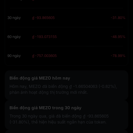
30 ngày
₫ -93.865605
-31.80%
60 ngày
₫ -193.073155
-48.95%
90 ngày
₫ -757.003605
-78.99%
Biến động giá MEZO hôm nay
Hôm nay, MEZO đã biến động
₫ -1.66504063 (-0.82%)
,
phản ánh hoạt động thị trường mới nhất.
Biến động giá MEZO trong 30 ngày
Trong 30 ngày qua, giá đã biến động
₫ -93.865605
(-31.80%)
, thể hiện hiệu suất ngắn hạn của token.