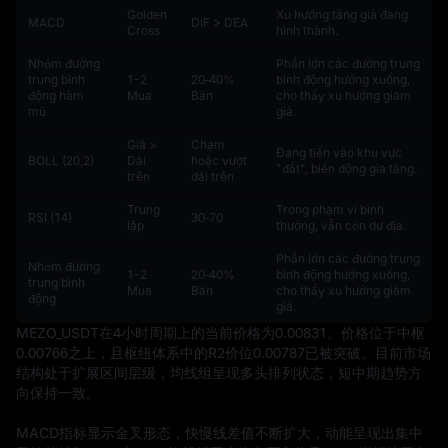
Golden
Xu hướng tăng giá đang
MACD
DIF > DEA
Cross
hình thành.
Nhóm đường
Phần lớn các đường trung
trung bình
1-2
20‑40%
bình động hướng xuống,
động hàm
Mua
Bán
cho thấy xu hướng giảm
mũ
giá.
Giá >
Chạm
Đang tiến vào khu vực
BOLL (20,2)
Dải
hoặc vượt
"đắt", biến động gia tăng.
trên
dải trên
Trung
Trong phạm vi bình
RSI (14)
30‑70
lập
thường, vẫn còn dư địa.
Phần lớn các đường trung
Nhóm đường
1-2
20‑40%
bình động hướng xuống,
trung bình
Mua
Bán
cho thấy xu hướng giảm
động
giá.
MEZO_USDT在4小时周期上的当前价格为0.00831。价格位于中枢
0.00766之上，且枢纽体系中的R2价位0.00787已被突破。目前市场
结构处于扩展区间层级，均线组呈现多头排列状态，短中期趋势方
向保持一致。

MACD指标显示金叉形态，快慢线差值不断扩大，动能呈现出集中