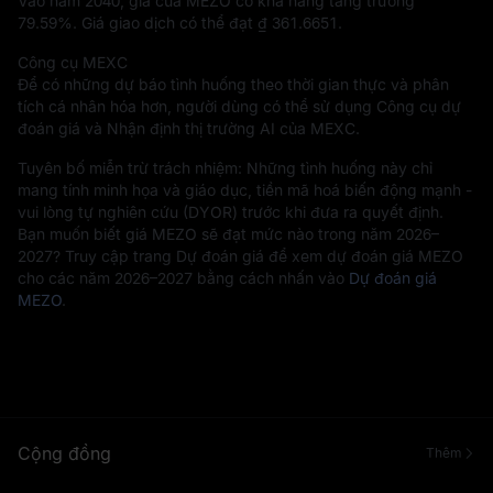
Vào năm 2040, giá của MEZO có khả năng tăng trưởng
79.59%
. Giá giao dịch có thể đạt
₫ 361.6651
.
Công cụ MEXC
Để có những dự báo tình huống theo thời gian thực và phân
tích cá nhân hóa hơn, người dùng có thể sử dụng Công cụ dự
đoán giá và Nhận định thị trường AI của MEXC.
Tuyên bố miễn trừ trách nhiệm: Những tình huống này chỉ
mang tính minh họa và giáo dục, tiền mã hoá biến động mạnh -
vui lòng tự nghiên cứu (DYOR) trước khi đưa ra quyết định.
Bạn muốn biết giá MEZO sẽ đạt mức nào trong năm 2026–
2027? Truy cập trang Dự đoán giá để xem dự đoán giá MEZO
cho các năm 2026–2027 bằng cách nhấn vào
Dự đoán giá
MEZO
.
Cộng đồng
Thêm