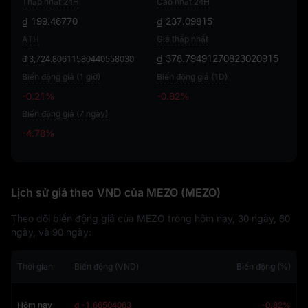
Thấp nhất 24H
Cao nhất 24H
₫ 199.46770
₫ 237.09815
ATH
Giá thấp nhất
₫ 378.79491270823020915
₫ 3,724.80611580440558030
Biến động giá (1 giờ)
Biến động giá (1D)
-0.21%
-0.82%
Biến động giá (7 ngày)
-4.78%
-4.78%
Lịch sử giá theo VND của MEZO (MEZO)
Theo dõi biến động giá của MEZO trong hôm nay, 30 ngày, 60
ngày, và 90 ngày:
Thời gian
Biến động (VND)
Biến động (%)
Hôm nay
₫ -1.66504063
-0.82%