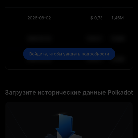
2026-08-02
$
0,7816
1,46M
2030-05-30
$
64 011,99
10,84K
Войдите, чтобы увидеть подробности
2030-05-29
$
64 011,99
10,84K
Загрузите исторические данные Polkadot