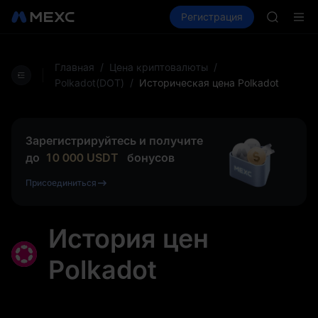
GOLD(X
Купить крипто
Рынки
Регистрация
Спот
Фьючерсы
AAOI
SKYAI
Подписк
SPCX ра
Главная
/
Цена криптовалюты
/
GOLD(X
Polkadot(DOT)
/
Историческая цена Polkadot
AAOI
SKYAI
Подписк
Зарегистрируйтесь и получите
SPCX ра
до
10 000
USDT
бонусов
Присоединиться
История цен
Polkadot