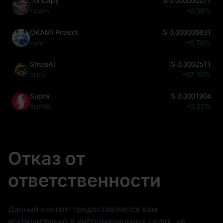
TonCapy
$
0,000000277
+0,58%
TCAPY
OKAMI Project
$
0,000006831
+0,76%
OKM
ShotsAI
$
0,0002511
+67,40%
SHOT
Supra
$
0,0001904
+0,52%
SUPRA
Отказ от
ответственности
Данный контент предоставляется вам
исключительно в информационных целях, не