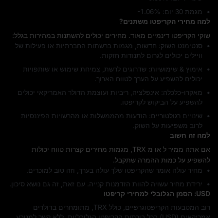
מגמת 30 יום: ‎-1.06%
למה מחירי הקריפטו משתנים?
שוקי הקריפטו דינמיים מאוד. מחירים יכולים להשתנות במהירות בגלל:
סנטימנט השוק: חדשות, מגמות ברשתות החברתיות או פעילות של
וויילים יכולים לגרום לתנודות חזקות.
אימוץ & שימושיות: שדרוגים לרשת, צמיחת שימוש או שותפויות
יכולים להשפיע על הערך לטווח הארוך.
מאקרו-כלכלה: אינפלציה, ריביות ועוצמת הדולר האמריקאי יכולים
להשפיע על הביקוש לקריפטו.
שינויים רגולטוריים: הודעות מהממשלות או מהרשויות הפיננסיות
לרוב משפיעות על השוק.
למה זה חשוב
אם אתה ממיר ל או מ TRX, מגמות מחירים קצרות טווח יכולות
להשפיע על כמות ההמרה שתקבל.
מחיר עולה אומר שהקריפטו שלך עולה בערך, וזה טוב למוכרים.
ירידת מחיר עשויה להוות הזדמנות קנייה. עם זאת, זה גם נושא סיכון.
USD: הסמן הגלובלי למחירי קריפטו
רוב המטבעות הקריפטוגרפיים, כולל TRX, מתומחרים בדולרים
אמריקאים (USD) בכל בורסות הקריפטו הגלובליות, ללא קשר למטבע