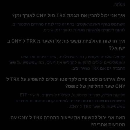
מפתח.
איך אני יכול להבין את מגמת TRX מול CNY לאורך זמן?
השתמש בגרף האינטראקטיבי בדף זה כדי לנתח מחירים היסטוריים,
לזהות דפוסים ולהשוות מגמות בטווחי זמן שונים.
איך חדשות ורגולציות משפיעות על השער מ TRX ל CNY ב
יִשְׂרָאֵל?
יִשְׂרָאֵל רגולציה מקומית, נתוני אינפלציה, שינויי ריבית ואירועים
גיאופוליטיים יכולים לחזק או להחליש את CNY, מה שמשפיע על שער
ההמרה גם אם TRX נשאר יציב.
אילו אירועים ספציפיים לקריפטו יכולים להשפיע על TRX ל
CNY שער החליפין של טופס?
חלוקות חצייה, שדרוגי פרוטוקול, פעילות לווייתנים, אישורי ETF
ורישומים חדשים בבורסות יוצרים לעיתים קרובות תנודות מחירים
שמשפיעות על שער TRX ל CNY‎.
האם אני יכול להשוות את שיעור ההמרה TRX ל CNY עם
מטבעות אחרים?