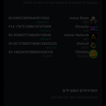
מטבעות קריפטוגרפיים שרשומים לאחרונה הזמינים למסחר
¥0.0465236004443510342
Isekai Blade
+289.46%
ISEK
¥14.1787514060107475406
ZKcandy
+76.00%
ZAY
¥0.30308757348305159045
Aether Network
+69.08%
AET
¥0.00137860374846128432225
ShotsAI
+34.33%
SHOT
¥0.148259767886630428105
TENDIES
+19.59%
TENDIES
המרוויחים המובילים
העליות הגדולות ביותר בקריפטו היום