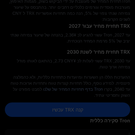
Tronתחזית המחיר של מעוצבת על ידי הביקוש בשוק, מגמות האימוץ,
מעורבות מוסדית וגורמים כלכליים רחבים יותר. בהתבסס על שיעור
צמיחה שנתי צפוי של 5%, הנה כמה תחזיות אפשריות TRX ל CNY
לשנים הקרובות:
TRX תחזית מחיר עבור 2027
עד 2027, Tron עשוי להגיע לכ ¥‎2.36, בהנחה של שיעור צמיחה שנתי
יציב של ‎5%‎ מרמת המחיר הנוכחית.
TRX תחזית מחיר לשנת 2030
עד 2030, TRX עשוי לעלות לכ ¥‎2.73 CNY, בהתאם לאותו מודל
צמיחה ארוך טווח.
ההערכות הללו הן השערות ומיועדות כתחזיות כלליות, ולא כהמלצה
פיננסית. למידע נוסף, כולל תחזיות קצרות טווח ותחזיות ארוכות טווח
עד 2040, בקרו
Tron בדף תחזיות המחיר של שלנו
למבט מפורט על
השוק ותסריטי עתיד.
קנה TRX עכשיו
Tron סקירה כללית