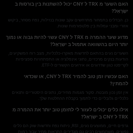
האם השער מ TRX ל CNY יכול להשתנות בין בורסות ב
יִשְׂרָאֵל?
כן. הבדלים בתמחור מתרחשים עקב שונות בנזילות, נפח מסחר, ביקוש
אזורי ומבני עמלות בין פלטפורמות שונות.
מדוע שער ההמרה מ TRX ל CNY עשוי להיות גבוה או נמוך
יותר היום בהשוואה אתמול ב יִשְׂרָאֵל?
השערים נעים בהתאם לחדשות מאקרו-כלכליות, מצב רוח המשקיעים,
הודעות בנקים מרכזיים, נתוני אינפלציה או התפתחויות ספציפיות
לקריפטו כגון שדרוגים או אירועים הקשורים ל‑ETF.
האם עכשיו זמן טוב להמיר TRX ל CNY, או שכדאי
להמתין?
אין זמן נכון מובטח. סקור מגמות מחירים, נתונים היסטוריים ותנאים
כלכליים גלובליים כדי לתמוך בקבלת ההחלטות שלך.
אילו כלים יכולים לעזור לי לתזמן טוב יותר את ההמרה מ
TRX ל CNY ב יִשְׂרָאֵל?
גרפים חיים, ממוצעים נעים, RSI, ניתוח נפח וחדשות שוק הם כלים
נפוצים. משתמשים רבים גם מגדירים התראות מחיר עבור רמות