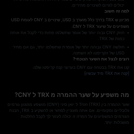
יכולים לגרום לשינויים מהירים.
למה זה חשוב
מכיוון ש TRX בדרך כלל מוערך ב USD, שינויים ב CNY לעומת USD
משפיעים על שיעור TRX ל CNY.
חוזק CNY גבוה יותר של אומר שתשלמו פחות כדי לקבל את אותה
כמות של TRX.
חולשה CNY גבוהה יותר של אומרת שתשלמו יותר, גם אם מחיר
USD של הקריפטו לא השתנה.
רוצים לנצל את השער הנוכחי?
קנו את TRX בבטחה עם CNY בערוצי קנה קריפטו שלנו.
[קנה את TRX מיד עכשיו]
מה משפיע על שער ההמרה מ TRX ל CNY?
שער ההמרה בין Tron (TRX) ל יואן סיני (CNY) מושפע ממגוון גורמים
גלובליים ומקומיים. אם אתה מעוניין לסחור או להשקיע ב TRX, הבנת
הגורמים המשפיעים על המרה זו יכולה לעזור לך לקבל החלטות
מושכלות יותר.