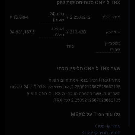
TRX ל CNY סטטיסטיקות שוק
נפח (24
מחיר נוכחי
¥ 16.84M
¥ 2.2509212567928662135
שעות)
אספקה
שווי שוק
94,831,167,511.38986
¥ 213.46B
כוללת
בלוקצ'יין
TRX
ציבורי
שער TRX ל CNY חליפין נוכחי
מחיר Tron (TRX) בזמן אמת היום הוא
¥
2.2509212567928662135
, עם שינוי של
0.03%
ב-24 השעות
האחרונות. שער ההמרה הנוכחי מ TRX ל CNY הוא
¥
2.2509212567928662135
לכל TRX.
גלו עוד Tron על MEXC
מחיר קריפטו
תחזית מחיר קריפטו