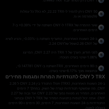
1 CNY ניתן לסחור עבור
0.4445 TRX
.
50 CNY ניתן להמיר ל-
22.22 TRX
, לא כולל כל עמלות
פלטפורמה או גז.
שער ההמרה של 1TRX ל-CNY השתנה על ידי
+0.39%
ב-7
הימים האחרונים.
ב-24 השעות האחרונות, התעריף השתנה ב-
-0.03%
, והגיע לשיא
של
2.26 CNY
ושפל של
2.24 CNY
.
לפני חודש, הערך של 1 TRX היה 2.27 CNY, המייצג
-1.06%
שינוי בערכו הנוכחי.
ב-90 הימים האחרונים, TRXהשתנה ב-
-0.147781 CNY
,
וכתוצאה מכך
-6.17%
שינוי בערכו.
TRX ל CNY לתנודתיות המרות ומגמות מחירים
ב-24 השעות האחרונות, Tron (TRX) התנודד בין 2.24 CNY ל 2.26
CNY, מה שמשקף תנודתיות קצרה של השוק. במהלך 7 הימים
האחרונים, המחיר נע מטווח נמוך של 2.23 CNY ועד גבוה של 2.27
CNY. אתה יכול לצפות בתנועות המחיר של TRX ל CNY ובנתוני
התנודתיות ב-24 השעות האחרונות, 7 הימים, 30 הימים ו-90 הימים
בטבלה למטה.