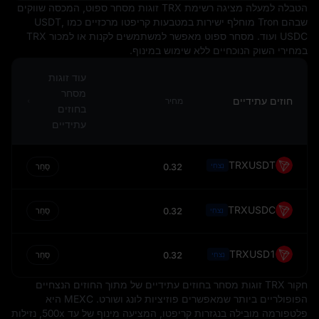
הטבלה למעלה מציגה רשימת TRX זוגות מסחר ספוט, המכסה שווקים
שבהם Tron מוחלף ישירות במטבעות קריפטו מרכזיים כמו USDT,
USDC ועוד. מסחר ספוט מאפשר למשתמשים לקנות או למכור TRX
במחירי השוק הנוכחיים ללא שימוש במינוף.
עוד זוגות
מסחר
חוזים עתידיים
מחיר
בחוזים
עתידיים
TRXUSDT
נִצחִי
0.32
סַחַר
TRXUSDC
0.32
נִצחִי
סַחַר
TRXUSD1
0.32
נִצחִי
סַחַר
חקור TRX זוגות מסחר בחוזים עתידיים של מתוך החוזים הנצחיים
הפופולריים ביותר שמאפשרים פוזיציות לונג ושורט. MEXC היא
פלטפורמה מובילה בנגזרות קריפטו, המציעה מינוף של עד 500x, נזילות