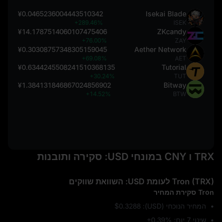
¥0.0465236004443510342
Isekai Blade
+289.46%
ISEK
¥14.1787514060107475406
ZKcandy
+76.00%
ZAY
¥0.30308757348305159045
Aether Network
+69.08%
AET
¥0.6344245508241510368135
Tutorial
+30.24%
TUT
¥1.384131846867024856902
Bitway
+14.52%
BTW
TRX ו CNY במונחי USD: סקירה ותובנות
Tron (TRX) לעומת USD: השוואת שווקים
Tron סקירת המחיר
המחיר הנוכחי (USD): $0.3288
שינוי 7 יום: ‎+0.39%