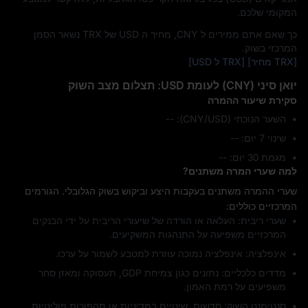
המקומי שלכם.
כך שאם אתם ממירים ל CNY, מחיר ה USD של TRX נשאר הסמן
המרכזי בשוק.
[TRX מחיר]
[TRX ל USD]
יואן סיני (CNY) לעומת USD: תצלום מצב השוק
סקירת שיעור ההמרה
השער הנוכחי (CNY/USD): --
שינוי 7 יום: ‎--
מגמת 30 יום: ‎--
למה שערי המרה משתנים?
שערי ההמרה משתנים בעקבות היצע וביקוש בשוק הגלובלי. הגורמים
המרכזיים כוללים:
שערי ריבית: העלאה או הורדה של שיעורי הריבית על ידי הבנקים
המרכזיים משפיעה על התנהגות המשקיעים.
אינפלציה: אינפלציה נמוכה עוזרת למטבע לשמור על ערכו.
מדדים כלכליים: נתונים כגון צמיחת GDP, תעסוקה ומאזן סחר
משפיעים על רמת האמון.
סנטימנט השוק: חדשות, שינויים במדיניות או תהפוכות פוליטיות