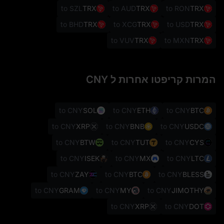
to SZL
TRX
to AUD
TRX
to RON
TRX
to BHD
TRX
to XCG
TRX
to USD
TRX
to VUV
TRX
to MXN
TRX
המרות קריפטו אחרות ל CNY
to CNY
SOL
to CNY
ETH
to CNY
BTC
to CNY
XRP
to CNY
BNB
to CNY
USDC
to CNY
BTW
to CNY
TUT
to CNY
CYS
to CNY
ISEK
to CNY
MX
to CNY
LTC
to CNY
ZAY
to CNY
BTC
to CNY
BLESS
to CNY
GRAM
to CNY
MY
to CNY
JIMOTHY
to CNY
XRP
to CNY
DOT