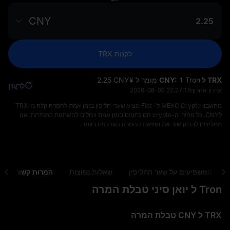
CNY
לקנות TRX
TRX ל CNY:
1 Tron מומר ל ¥‎2.25 CNY
לְרַעֲנֵן
עדכון אחרון:
2026-08-08 22:27:15
מחשבון MEXC Crypto ל- Fiat מציע שערי חליפין בזמן אמת להמרה קלה מ-TRX
לCNY. כל מחירי ה-crypto הם נתונים בזמן אמת ויכולים להשתנות במהירות. אנו
ממליצים לבדוק שוב את תוצאת ההמרה העדכנית ביותר.
רמים המשפיעים על שער החליפין
שאלות נפוצות
המרות קשורות
Tron ל יואן סיני טבלת המרה
TRX ל CNY טבלת המרה