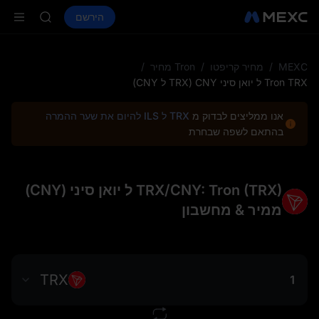
LD(XAU)
קנה קריפטו
שווקים
ספוט
הירשם
חוזים עתידיים
AAOI
SPCX
SKYAI
on Aug 10
up expiry
MEXC
/
מחיר קריפטו
/
Tron מחיר
/
LD(XAU)
Tron TRX ל יואן סיני CNY (TRX ל CNY)
AAOI
SKYAI
אנו ממליצים לבדוק מ
TRX ל ILS להיום את שער ההמרה
on Aug 10
בהתאם לשפה שבחרת
up expiry
TRX/CNY: Tron (TRX) ל יואן סיני (CNY)
ממיר & מחשבון
TRX