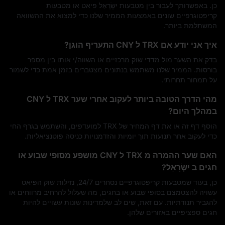
כן. באפשרותך לעבור בין מטבעות יִשְׂרָאֵל פיאט או מטבעות
קריפטוגרפיים שונים באמצעות הממיר שלנו כדי למצוא את ההשוואה
המשתלמת ביותר.
איך אני יודע אם TRX ל CNY התעריף הוגן?
בדק את השער מול מדדי שוק מרכזיים או השווה/י אותו בין מספר
בורסות. הממיר שלנו משתמש בנתונים מצטברים בזמן אמת כדי לשמור
על תמחור תחרותי.
מהי הדרך הטובה ביותר לעקוב אחרי שער TRX ל CNY
במהלך היום?
הוסף דף זה או את דף המחיר של TRX למועדפים, והשתמש בגרף החי
כדי לעקוב אחר תנועות תוך יומיות והזדמנויות כניסה פוטנציאליות.
האם שער ההמרה מ TRX ל CNY מושפע מסופי שבוע או
חגים ב יִשְׂרָאֵל?
כן, בעוד שמטבעות קריפטוגרפיים נסחרים 24/7, נזילות שוק הפיאט
עשויה להצטמצם בסופי שבוע או בחגים, מה שעלול להרחיב מרווחים או
להגביר תנודתיות. עם זאת, שים לב שלמדינות שונות עשויים להיות
חגים ספציפיים באזורים שלהן.