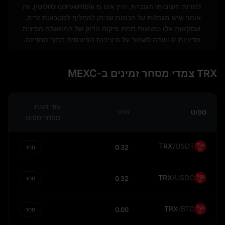
למרות חשיבותו הגוברת, היין אינו מ convertible לחלוטין. זה
אומר שיש מגבלות על הכמות שניתן להחליף למטבעות זרים,
ועסקאות אלו נמצאות תחת פיקוח הדוק של הממשלה הסינית.
מדיניות זו נועדה לשמור על היציבות הפיננסית בתוך המדינה.
היאן הסיני משמש באופן נרחב בחיי היום-יום בכלכלה הסינית.
הוא משמש לכל דבר החל מקניית מצרכים ועד לתשלום
TRX צמדי מסחר זמינים ב-MEXC
חשבונות ושכר. הוא משמש גם בעסקאות גדולות יותר, כגון
רכישת נדל"ן או השקעה בעסקים. השימוש הנרחב ביין בסין
מדגיש את חשיבותו כמטבע לאומי.
עוד זוגות
ספוט
מחיר
מסחר ספוט
לסיכום, היאן הסיני הוא מטבע מפתח הן בסין והן בכלכלה
העולמית. ערכו מעקב closely על ידי משקיעים וכלכלנים ברחבי
העולם. למרות המגבלות על ההמרה המלאה, תפקידו של היין
TRX
/
USDT
0.32
סַחַר
במסחר ובפיננסים בינלאומיים ממשיך לצמוח.
TRX
/
USDC
0.32
סַחַר
TRX
/
BTC
0.00
סַחַר