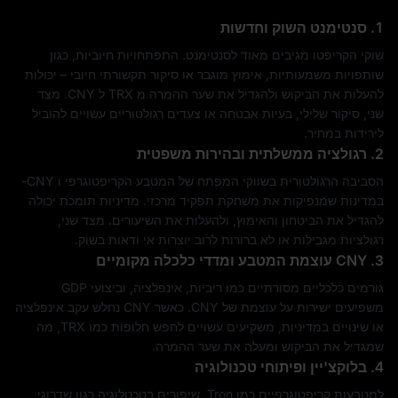
1. סנטימנט השוק וחדשות
שוקי הקריפטו מגיבים מאוד לסנטימנט. התפתחויות חיוביות, כגון
שותפויות משמעותיות, אימוץ מוגבר או סיקור תקשורתי חיובי – יכולות
להעלות את הביקוש ולהגדיל את שער ההמרה מ TRX ל CNY. מצד
שני, סיקור שלילי, בעיות אבטחה או צעדים רגולטוריים עשויים להוביל
לירידות במחיר.
2. רגולציה ממשלתית ובהירות משפטית
הסביבה הרגולטורית בשווקי המפתח של המטבע הקריפטוגרפי ו CNY-
במדינות שמנפיקות את משחקת תפקיד מרכזי. מדיניות תומכת יכולה
להגדיל את הביטחון והאימוץ, ולהעלות את השיעורים. מצד שני,
רגולציות מגבילות או לא ברורות לרוב יוצרות אי ודאות בשוק.
3. CNY עוצמת המטבע ומדדי כלכלה מקומיים
גורמים כלכליים מסורתיים כמו ריביות, אינפלציה, וביצועי GDP
משפיעים ישירות על עוצמת של CNY. כאשר CNY נחלש עקב אינפלציה
או שינויים במדיניות, משקיעים עשויים לחפש חלופות כמו TRX, מה
שמגדיל את הביקוש ומעלה את שער ההמרה.
4. בלוקצ'יין ופיתוחי טכנולוגיה
למטבעות קריפטוגרפיים כמו Tron, שיפורים בטכנולוגיה כגון שדרוגי