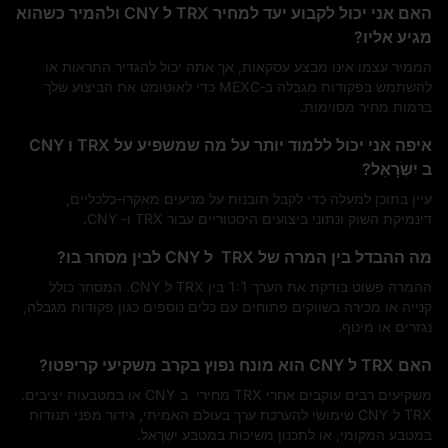
האם אני יכול לקבוע יעד למחיר TRX ל CNY ולהמיר כשהוא
מגיע אליו?
הממיר עצמו אינו מבצע עסקאות, אך אתה יכול להגדיר התראות או
להשתמש בפקודות מגבלה ב‑MEXC כדי לאוטומט את הביצוע שלך
ברמות מחיר מסוימות.
איפה אני יכול ללמוד יותר על מה שמשפיע על TRX ו CNY
ב יִשְׂרָאֵל?
עיין בתוכן למעלה כדי לקבל תובנות על מניעים מאקרו-כלכליים,
דינמיקת השוק ונתוני ביצועים היסטוריים עבור TRX ו‑ CNY.
מה ההבדל בין המרה של ‎ TRX ל CNY לבין מסחר בו?
ההמרה פשוט בודקת את הערך 1:1 בין TRX ל CNY. המסחר כולל
קנייה או מכירה בשווקים פתוחים עם כלים נוספים כגון פקודות מגבלה,
נגזרים או מינוף.
האם TRX ל CNY הוא מונח נפוץ בקרב משקיעי קריפטו?
משקיעים רבים עוקבים אחרי TRX מחירי ‎ ב CNY או במטבעות יציבים.
TRX ל CNY שימושי להערכת ערך בעולם האמיתי, גידור מפני תנודות
במטבע המקומי, או לתכנון משיכות במטבע יִשְׂרָאֵל.