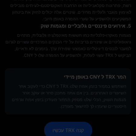
רשת, פתרונות סקלאביליות או הרחבת האקוסיסטם–לעיתים מובילים
לאימוץ מוגבר ולעליית מחירים. שינויים אלה יכולים לחזק את ביטחון
המשקיעים ולהשפיע על שערי ההמרה באופן חיובי.
5. אירועים פיננסיים גלובליים ומגמות שוק
מגמות מאקרו-כלכליות כמו חששות מאינפלציה גלובלית, מתחים
גיאופוליטיים או שינויים בריביות על ידי הבנקים המרכזיים עשויים לגרום
למעבר לנכסים דיגיטליים כאמצעי שמירת ערך. בזמנים לא ודאיים,
הביקוש ל TRX עשוי לעלות, ולהשפיע על ההמרה שלו ל CNY.
המר TRX ל CNY באופן מיידי
השתמש בממיר בזמן אמת שלנו TRX ל CNY כדי לעקוב אחר
השיעורים האחרונים. בין אם אתה מתכנן סחר או עוקב אחר
מגמות השוק, הכלי שלנו מספק תמחור מעודכן בזמן אמת וגרפים
היסטוריים שיעזרו לך להישאר מעודכן.
קנה TRX עכשיו