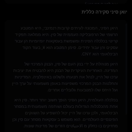
איך לקנות קריפטו
יואן סיני סקירה כללית
היאן הסיני, המכונה לעיתים קרובות רנמינבי, היא המטבע
הרשמי של הרפובליקה העממית של סין. היא ממלאה תפקיד
קריטי בכלכלה הסינית ומשמשת בעסקאות יומיומיות הן עבור
עסקים והן עבור יחידים. סימן המטבע הוא ¥, בעוד הקוד
הבינלאומי הוא CNY.
היאן מנוהלת על ידי בנק העם של סין, הבנק המרכזי של
המדינה. האחריות העיקרית של הבנק היא להבטיח את יציבות
ערכו של היין, לנהל את תנועתו ולשלוט באינפלציה. המדיניות
והחלטות הבנק המרכזי משפיעות באופן משמעותי על ערך היין
ועל היחס שלו למטבעות גלובליים אחרים.
בכלכלה העולמית, היאן הסיני הופך חשוב יותר ויותר. סין היא
אחת מהכלכלות הגדולות בעולם ושותפה משמעותית במסחר
הבינלאומי, ולכן ערכו של היין יכול להשפיע על השווקים
הפיננסיים העולמיים. הוא משמש ב עסקאות מסחר עם סין וכן
מחזיקים בו כחלק מ الاحتياטים הזרים של מדינות שונות.