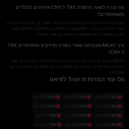
מה קורה לשער ההמרה TRX ל CNY אירועים כלכליים
משמעותיים?
במהלך דוחות אינפלציה, החלטות ריבית או משברים, תנודתיות הפיאט
עולה לעיתים קרובות. CNY עשוי להתחזק או להיחלש בהתאם למצב
הסיכון הגלובלי, מה שמשפיע ישירות על שער ההמרה.
איך MEXC מבטיחה שערי המרה מדויקים ותחרותיים TRX
ל CNY?
MEXC מאגד מחירים ממאגרים עמוקים של נזילות גלובלית, מיישם
מרווחים מינימליים ומעדכן את השערים בזמן אמת כדי להבטיח דיוק
ושקיפות.
גלו עוד המרות מ Tron לפיאט
to GGP
TRX
to DOP
TRX
to RWF
TRX
to TND
TRX
to MAD
TRX
to BTN
TRX
to TRY
TRX
to UZS
TRX
to GTQ
TRX
to CUC
TRX
to BBD
TRX
to RUB
TRX