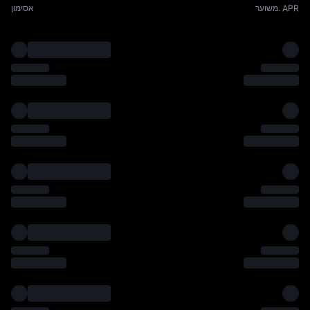
משוער. APR
אסימון