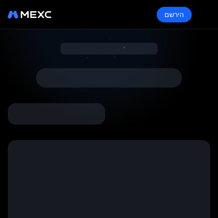
הירשם