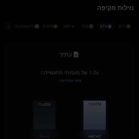
נזילות מקיפה
G)
GOLD(XAUT)
DOGE
XRP
SOL
ETH
BTC
עתיד
1.0x של מעמיתי התעשייה
סחר עתידיים
13.69
M
13.42
M
B***