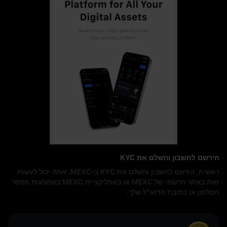
הירשם לחשבון והשלם את KYC
ראשית, הירשם לחשבון והשלם את KYC ב-MEXC. אתה יכול לעשות
זאת באתר הרשמי של MEXC או באפליקציית MEXC באמצעות מספר
הטלפון או כתובת הדוא"ל שלך.