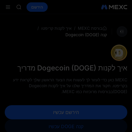
AAOI
קנה קריפטו
שווקים
ספוט
הירשם
חוזים עתידיים
SKYAI
SPCX
on Aug 10
up expiry
LD(XAU)
/
/
בורסת MEXC
איך לקנות קריפטו
AAOI
קנה Dogecoin (DOGE)
SKYAI
on Aug 10
up expiry
איך לקנות Dogecoin (DOGE) מדריך
MEXC כאן כדי לעזור לך לעשות את הצעד הראשון שלך לקראת ידע
בקריפטו. חקור את המדריך שלנו על איך לקנות Dogecoin
(DOGE)בבורסות מרוכזות כמו MEXC.
הירשם עכשיו
קנה DOGE עכשיו