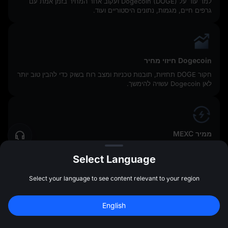
למד עוד על Dogecoin (DOGE) ועקוב אחר המחיר בזמן אמת עם
גרפים חיים, מגמות, נתונים היסטוריים ועוד.
Dogecoin חיזוי מחיר
חקור DOGE תחזיות, תובנות טכניות ומצב רוח בשוק כדי להבין טוב יותר
לאן Dogecoin עשויה להימשך.
ממיר MEXC
המר DOGE מיד ל-USDT, BTC או טוקנים עיקריים אחרים באמצעות
כלי ההמרה של MEXC's. זה מושלם להמרות מהירות בלחיצה אחת עם
Select Language
שערים ברורים וללא החלקה.
Select your language to see content relevant to your region
כל שיטה נתמכת במערכות האבטחה המתקדמות של MEXC, במנוע
English
Sign Up to Claim 
10,000 USDT
 Bonus
ביצוע בזמן אמת, ובשירות לקוחות 24/7—כך שתוכל למכור Dogecoin
Sign Up
47:59:45
בביטחון.