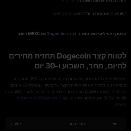
יותר מ 100 שיטות תשלום
לבחירה מ
העמלות הנמוכות ביותר
בתעשיית הקריפטו
הצטרף למיליוני משתמשים ו
קנה Dogecoin
עם MEXC היום.
לטווח קצר Dogecoin תחזית מחירים
להיום, מחר, השבוע ו-30 יום
באמצעות מודל המבוסס על הנחת ריבית שנתית של 5%, תחזית זו
מעריכה את מסלול המחיר לטווח הקצר של ביטקוין במהלך 30 הימים
הקרובים. הטבלה שלהלן מציגה מחירים צפויים להיום, למחר, לשבוע זה
ולטווח של 30 יום. לניתוח מפורט, בקר ב
Dogecoin עמוד תחזית
המחיר.
תאריך
תחזית מחיר
צְמִיחָה