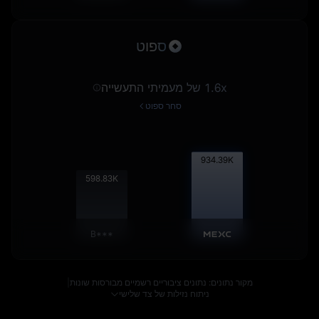
ספוט
1.6x של מעמיתי התעשייה
סחר ספוט
935.32
K
599.43
K
B***
מקור נתונים: נתונים ציבוריים רשמיים מבורסות שונות
|
ניתוח נזילות של צד שלישי