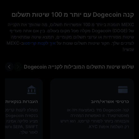
קנה Dogecoin עם יותר מ 100 שיטות תשלום
MEXC תומכת ביותר מ 100 אפשרויות תשלום, מה שהופך את הקנייה
של Dogecoin (DOGE) מקלה מכל מקום בעולם. בין אם אתה מעדיף
שיטות מסורתיות או ערוצי תשלום מקומיים, תמצא שיטה שמתאימה
לצרכים שלך. חקור שיטות תשלום שונות על
איך לקנות קריפטו
ב-MEXC
עכשיו!
שלוש שיטות התשלום המובילות לקנייה Dogecoin
כרטיסי אשראי/חיוב
העברות בנקאיות
קנה Dogecoin מיד באמצעות ויזה או
מומלץ לקנות קריפטו 
מאסטרקארד. זו האפשרות המהירה
בנקאית
והבטוחה ביותר לסוחרי קריפטו. הוא דורש
מציע סליקה אמינה דרך
רק השלמת אימות KYC.
EPA, SWIFT
לאזור שלך.