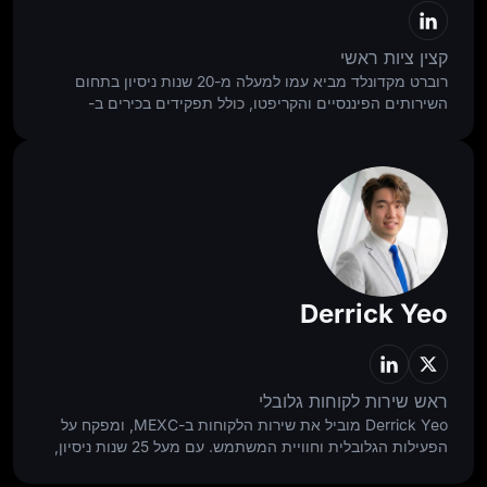
קצין ציות ראשי
רוברט מקדונלד מביא עמו למעלה מ-20 שנות ניסיון בתחום
השירותים הפיננסיים והקריפטו, כולל תפקידים בכירים ב-
Standard Chartered, Binance ו-Bybit. הוא ניגש לתחום
הציות כאל דיסציפלינה של איזון, בונה יסודות שמגנים על
המשתמשים ומאפשרים גישה אחראית, תוך תמיכה בצמיחה
גלובלית מהירה יותר, בריאה יותר, ובת־קיימא.
Derrick Yeo
ראש שירות לקוחות גלובלי
Derrick Yeo מוביל את שירות הלקוחות ב-MEXC, ומפקח על
הפעילות הגלובלית וחוויית המשתמש. עם מעל 25 שנות ניסיון,
הוא הרחיב צוותים ממוקדי לקוח בסביבות צמיחה מהירה, תוך