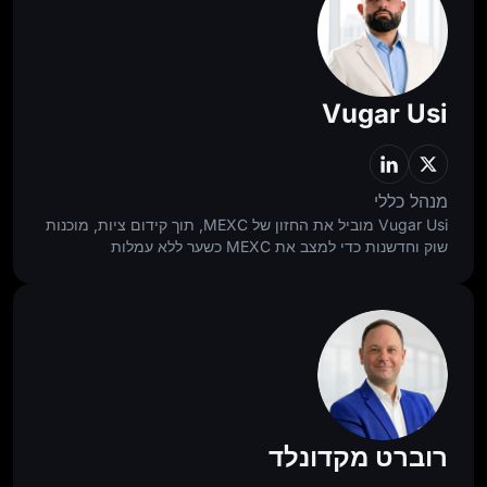
Vugar Usi
מנהל כללי
Vugar Usi מוביל את החזון של MEXC, תוך קידום ציות, מוכנות
שוק וחדשנות כדי למצב את MEXC כשער ללא עמלות
להזדמנויות בלתי מוגבלות. כמנהל התפעול הראשי לשעבר של
Bitget, הוא הגדיל את הבורסה לשנייה בגודלה בעולם והרחיב
את בסיס המשתמשים שלה ל-120 מיליון. כבוגר הרווארד
ואוקספורד, הוא מביא קפדנות וניסיון גלובלי לכל החלטה
אסטרטגית.
רוברט מקדונלד