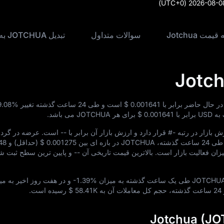
(UTC+0)
2026-08-0
یمت Jotchua
سوالات متداول
تبدیل JOTCHUA به USD
$ 0.001641
است و طی 24 ساعت گذشته تغییر
9.08%
$ 0.001641
برای هر JOTCHUA می‌ باشد.
#-
قرار دارد و ارزش بازار آن برابر با
--
است. عرضه در گرد
 در بازه‌ ای بین
$ 0.001275
(حداقل) و
48
یزان فعالیت بازار است. بالاترین قیمت تاریخی آن
--
و پایین‌ ترین سطح ثبت‌ ش
-1.39%
و در هفت روز اخیر به می
ه
$ 58.41K
رسیده است.