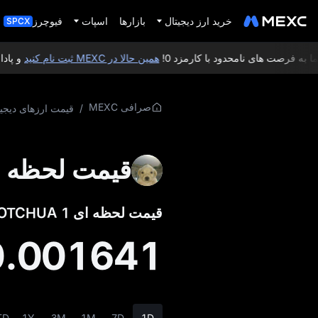
خرید ارز دیجیتال
بازارها
اسپات
فیوچرز
SPCX
 فرصت‌ های نامحدود با کارمزد 0!
همین حالا در MEXC ثبت‌ نام کنید
و پاداش خوش‌ 
صرافی MEXC
/
قیمت ارزهای دیجیت
قیمت لحظه ای hua
قیمت لحظه‌ ای 1 JOTCHUA به USD:
0.001641
TD
1Y
3M
1M
7D
1D