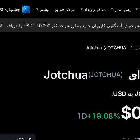
پس انداز
مرکز رویداد
مرکز جوایز
بیشتر
جشنواره 1,000,000 دلاری TradFi
آمدگویی کاربران جدید به ارزش حداکثر 10,000 USDT را دریافت کنید!
ال
/
Jotchua (JOTCHUA)
Jotc
(JOTCHUA)
$
1D
+19.08%
USD - $
ALL
Y