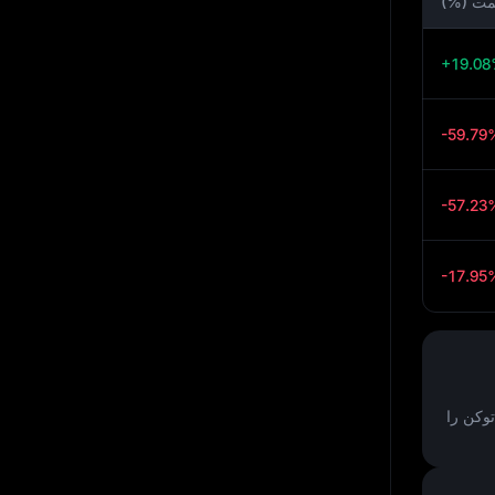
یمت (%)
+19.0
-59.79
-57.23
-17.95
وکن را