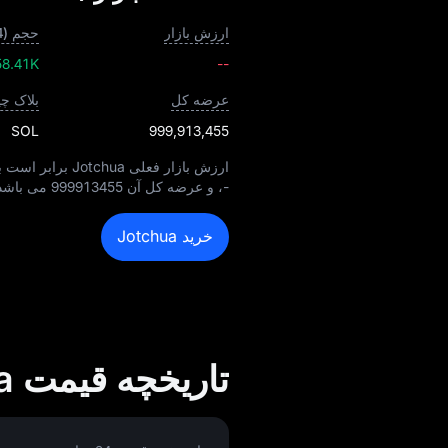
ارزش بازار
حجم (24 ساعته)
58.41K
--
عرضه کل
بلاک چ
SOL
999,913,455
ارزش بازار فعلی Jotchua برابر است با
-
، و عرضه کل آن
999913455
می‌ باشد. 
خرید Jotchua
تاریخچه قیمت Jotchua به USD