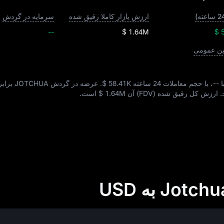
ارزش بازار کاملا رقیق شده
سرمایه در گردش
--
$ 1.64M
$ 
ین عمومی
--
، با حجم معاملات 24 ساعته
$ 58.41K
. عرضه در گردش JOTCHUA برابر است با
ارزش کل رقیق‌ شده (FDV) آن
$ 1.64M
است.