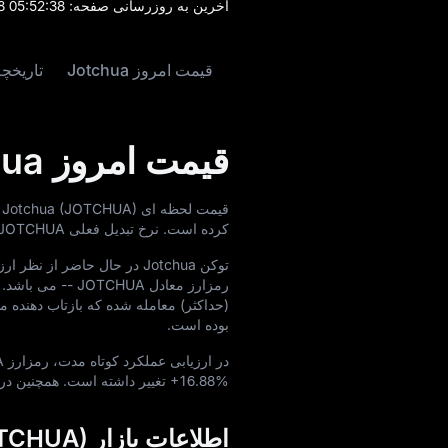
آخرین به‌ روزرسانی صفحه:
8 05:52:38
قیمت امروز Jotchua
تاریخچه ق
قیمت امروز Jotchua
قیمت لحظه‌ ای Jotchua (JOTCHUA) در حال حاضر برابر با
کرده است. نرخ تبدیل فعلی JOTCHUA به USD برابر با
توکن Jotchua در حال حاضر از نظر ارزش بازار در رتبه
رمزارز معادل
-- JOTCHUA
می‌ باشد. طی 24 ساعت گذشته، JOTCHUA
(حداکثر) معامله شده که بازتاب‌ دهنده م
بوده است.
در ارزیابی عملکرد کوتاه‌ مدت، رمزارز JOTCHUA طی یک ساعت گذشته به میزان
+16.88%
تغییر داشته است. همچنین در 24 ساعت گذشته، حجم کل معاملات آن ب
اطلاعات بازار Jotchua (JOTCHUA)