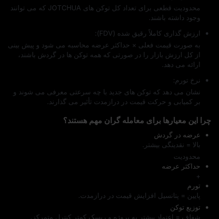
محدودیت قطعی برای تعداد کل توکن‌ های JOTCHUA که می‌ توانند
وجود داشته باشند.
ارزش‌ گذاری کاملاً رقیق‌ شده (FDV):
به صورت قیمت فعلی × حداکثر عرضه محاسبه می‌ شود و پیش‌ بینی
از کل ارزش بازار را در صورتی که همه توکن‌ ها در گردش باشند،
ارائه می‌ دهد.
نرخ تورم:
نشان می‌ دهد که توکن‌ های جدید با چه سرعتی معرفی می‌ شوند و
بر کمیابی و حرکت قیمت در درازمدت تأثیر می‌ گذارند.
چرا این معیارها برای معامله‌ گران مهم هستند؟
عرضه در گردش
بالا = نقدینگی بیشتر.
محدودیت
حداکثر عرضه
+
تورم
پایین = پتانسیل افزایش قیمت در درازمدت.
توزیع توکن
شفاف = اعتماد بیشتر به پروژه و ریسک کمتر کنترل متمرکز.