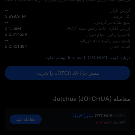
ارزش بازار:
--
کل عرضه:
$ 999.91M
منبع تغذیه در گردش:
--
ارزش‌ گذاری کاملاً رقیق‌ شده (FDV):
$ 1.39M
بالاترین رکورد تمام دوران:
$ 0.014539
پایین‌ ترین رکورد تمام دوران:
--
قیمت فعلی:
$ 0.001394
درباره قیمت Jotchua (JOTCHUA) بیشتر بدانید
همین حالا JOTCHUA را بخرید!
معامله Jotchua (JOTCHUA)
JOTCHUA
/
USD1
بدون کارمزد
معامله کنید
-2.13%
$0.001367