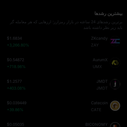
بیشترین رشدها
برترین رشدهای 24 ساعته در بازار رمزارز؛ ارزهایی که هر معامله‌ گر
باید زیر نظر داشته باشد
$1.6834
ZKcandy
+3,266.80%
ZAY
$0.54872
AurumX
+718.98%
UMX
$1.2577
JMDT
+403.08%
JMDT
$0.039449
Catecoin
+39.86%
CATE
$0.05035
BICONOMY