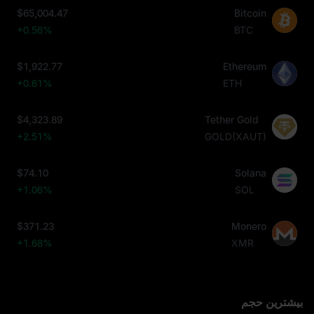
$65,004.47
Bitcoin
+0.56%
BTC
$1,922.77
Ethereum
+0.61%
ETH
$4,323.89
Tether Gold
+2.51%
GOLD(XAUT)
$74.10
Solana
+1.06%
SOL
$371.23
Monero
+1.68%
XMR
بیشترین حجم