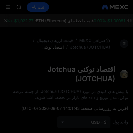
اشتراک بازار STAR UNITREE د
خرید ارز دیجیتال
بازارها
اسپات
ثبت نام
فیوچرز
افزایش SPCX با وجود پایان لاک‌آپ
UNITREE
SKYAI
ACE
$1.00061 0.00%
قیمت لحظه ای ETH (Ethereum):
$1,922.77 +0.61%
ق
AAOI
اشتراک بازار STAR UNITREE د
افزایش SPCX با وجود پایان لاک‌آپ
/
/
صرافی MEXC
قیمت ارزهای دیجیتال
/
اقتصاد توکنی
Jotchua (JOTCHUA)
اقتصاد توکنی Jotchua
(JOTCHUA)
با بینش‌ های کلیدی در مورد Jotchua (JOTCHUA)، از جمله عرضه
توکن، مدل توزیع و داده‌ های بازار در لحظه، آشنا شوید.
آخرین به‌ روزرسانی صفحه:
2026-08-07 14:01:43
(UTC+0)
واحد پول
USD - $