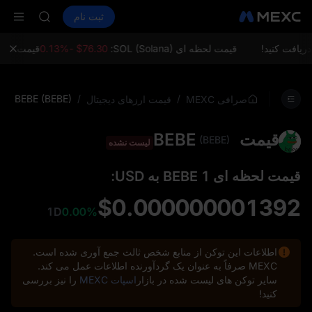
LD(XAU)
خرید ارز دیجیتال
بازارها
اسپات
ثبت نام
فیوچرز
AAOI
SPCX
SKYAI
اشتراک بازار STAR UNITREE د
قیمت لحظه ای SOL (Solana):
$76.30 -0.13%
قیمت لحظه ای (Ethereum
افزایش SPCX با وجود پایان لاک‌آپ
LD(XAU)
AAOI
BEBE (BEBE)
/
/
صرافی MEXC
قیمت ارزهای دیجیتال
SKYAI
اشتراک بازار STAR UNITREE د
قیمت BEBE
افزایش SPCX با وجود پایان لاک‌آپ
(BEBE)
لیست نشده
قیمت لحظه‌ ای 1 BEBE به USD:
$0.000000001392
1D
0.00%
اطلاعات این توکن از منابع شخص ثالث جمع‌ آوری شده است.
MEXC صرفاً به عنوان یک گردآورنده اطلاعات عمل می‌ کند.
سایر توکن‌ های لیست شده در بازار
اسپات MEXC
را نیز بررسی
کنید!