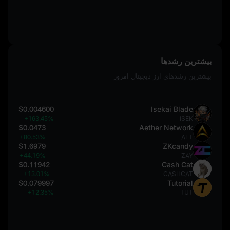
بیشترین رشدها
بیشترین رشدهای ارز دیجیتال امروز
$0.004600
Isekai Blade
+163.45%
ISEK
$0.0473
Aether Network
+80.53%
AET
$1.6979
ZKcandy
+44.19%
ZAY
$0.11942
Cash Cat
+13.01%
CASHCAT
$0.079997
Tutorial
+12.35%
TUT