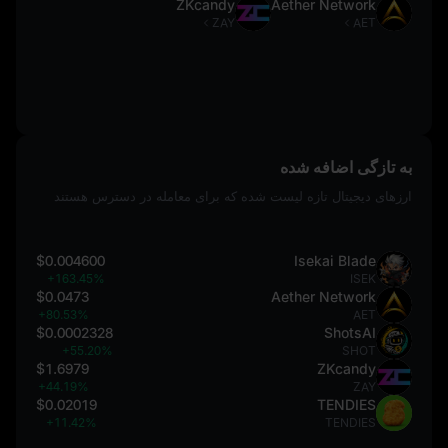
ZKcandy
Aether Network
ZAY
AET
به تازگی اضافه شده
ارزهای دیجیتال تازه لیست شده که برای معامله در دسترس هستند
$0.004600
Isekai Blade
+163.45%
ISEK
$0.0473
Aether Network
+80.53%
AET
$0.0002328
ShotsAI
+55.20%
SHOT
$1.6979
ZKcandy
+44.19%
ZAY
$0.02019
TENDIES
+11.42%
TENDIES