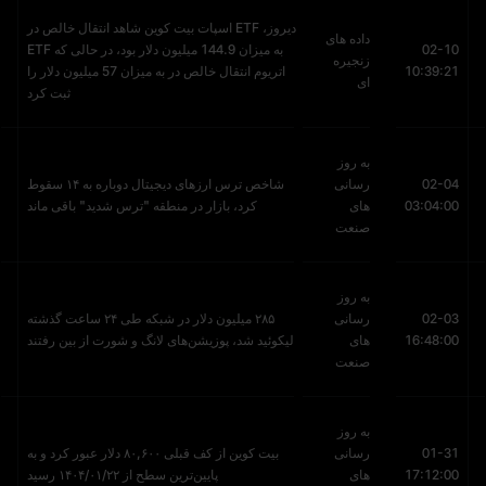
دیروز، ETF اسپات بیت کوین شاهد انتقال خالص در
داده های
02-10
به میزان 144.9 میلیون دلار بود، در حالی که ETF
زنجیره
10:39:21
اتریوم انتقال خالص در به میزان 57 میلیون دلار را
ای
ثبت کرد
به روز
02-04
رسانی
شاخص ترس ارزهای دیجیتال دوباره به ۱۴ سقوط
03:04:00
های
کرد، بازار در منطقه "ترس شدید" باقی ماند
صنعت
به روز
02-03
رسانی
۲۸۵ میلیون دلار در شبکه طی ۲۴ ساعت گذشته
16:48:00
های
لیکوئید شد، پوزیشن‌های لانگ و شورت از بین رفتند
صنعت
به روز
01-31
رسانی
بیت کوین از کف قبلی ۸۰,۶۰۰ دلار عبور کرد و به
17:12:00
های
پایین‌ترین سطح از ۱۴۰۴/۰۱/۲۲ رسید