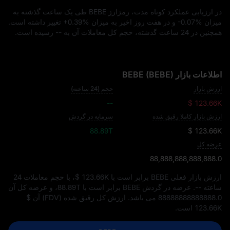
در ارزیابی عملکرد کوتاه‌ مدت، رمزارز BEBE طی یک ساعت گذشته به
میزان
-0.07%
و در هفت روز اخیر به میزان
+0.39%
تغییر داشته است.
همچنین در 24 ساعت گذشته، حجم کل معاملات آن به
--
رسیده است.
اطلاعات بازار BEBE (BEBE)
ارزش بازار
حجم (24 ساعته)
--
$ 123.66K
ارزش بازار کاملا رقیق شده
سرمایه در گردش
88.89T
$ 123.66K
عرضه کل
88,888,888,888,888.0
ارزش بازار فعلی BEBE برابر است با
$ 123.66K
، با حجم معاملات 24
ساعته
--
. عرضه در گردش BEBE برابر است با
88.89T
، و عرضه کل آن
88888888888888.0
می‌ باشد. ارزش کل رقیق‌ شده (FDV) آن
$
123.66K
است.