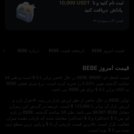
ثبت نام کنید و تا
USDT
10,000
پاداش
دریافت کنید
همین الان بپیوندید
قیمت امروز BEBE
تاریخچه قیمت BEBE
درباره BEBE
سوال
قیمت امروز BEBE
قیمت لحظه‌ ای BEBE (BEBE) در حال حاضر برابر با
$ 0
است و طی 24
ساعت گذشته تغییر
0.53%
را تجربه کرده است. نرخ تبدیل فعلی BEBE
به USD برابر با
$ 0
برای هر BEBE می‌ باشد.
توکن BEBE در حال حاضر از نظر ارزش بازار در رتبه
#-
قرار دارد و
ارزش بازار آن برابر با
$ 123,660
است. عرضه در گردش این رمزارز
معادل
88.89T BEBE
می‌ باشد. طی 24 ساعت گذشته، BEBE در بازه‌
ای بین
$ 0
(حداقل) و
$ 0
(حداکثر) معامله شده که بازتاب‌ دهنده میزان
فعالیت بازار است. بالاترین قیمت تاریخی آن
$ 0
و پایین‌ ترین سطح ثبت‌
شده نیز
$ 0
بوده است.