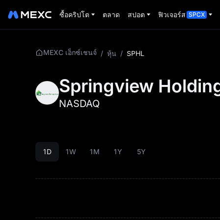
ซื้อคริปโต
ตลาด
สปอต
ฟิวเจอร์ส
SPCX
MEXC เอ็กซ์เชนจ์
/
หุ้น
/
SPHL
Springview Holding
NASDAQ
1D
1W
1M
1Y
5Y