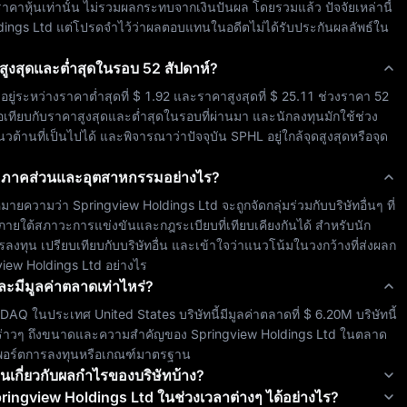
าคาหุ้นเท่านั้น ไม่รวมผลกระทบจากเงินปันผล โดยรวมแล้ว ปัจจัยเหล่านี้
dings Ltd
 แต่โปรดจำไว้ว่าผลตอบแทนในอดีตไม่ได้รับประกันผลลัพธ์ใน
คาสูงสุดและต่ำสุดในรอบ 52 สัปดาห์?
อยู่ระหว่างราคาต่ำสุดที่ 
$ 1.92
 และราคาสูงสุดที่ 
$ 25.11
 ช่วงราคา 52 
เมื่อเทียบกับราคาสูงสุดและต่ำสุดในรอบที่ผ่านมา และนักลงทุนมักใช้ช่วง
้านที่เป็นไปได้ และพิจารณาว่าปัจจุบัน 
SPHL
 อยู่ใกล้จุดสูงสุดหรือจุด
มภาคส่วนและอุตสาหกรรมอย่างไร?
 หมายความว่า 
Springview Holdings Ltd
 จะถูกจัดกลุ่มร่วมกับบริษัทอื่นๆ ที่
นภายใต้สภาวะการแข่งขันและกฎระเบียบที่เทียบเคียงกันได้ สำหรับนัก
งทุน เปรียบเทียบกับบริษัทอื่น และเข้าใจว่าแนวโน้มในวงกว้างที่ส่งผลก
view Holdings Ltd
 อย่างไร
ละมีมูลค่าตลาดเท่าไหร่?
SDAQ
 ในประเทศ 
United States
 บริษัทนี้มีมูลค่าตลาดที่ 
$ 6.20M
 บริษัทนี้
คร่าวๆ ถึงขนาดและความสำคัญของ 
Springview Holdings Ltd
 ในตลาด
้างพอร์ตการลงทุนหรือเกณฑ์มาตรฐาน
เกี่ยวกับผลกำไรของบริษัทบ้าง?
ringview Holdings Ltd
ในช่วงเวลาต่างๆ ได้อย่างไร?