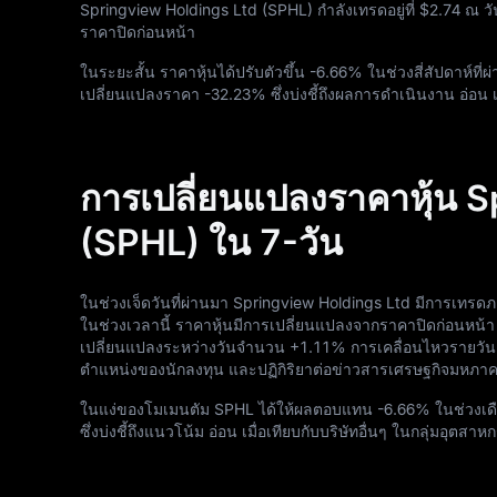
Springview Holdings Ltd (SPHL) กำลังเทรดอยู่ที่
$2.74
ณ วัน
ราคาปิดก่อนหน้า
ในระยะสั้น ราคาหุ้นได้ปรับตัวขึ้น
-6.66%
ในช่วงสี่สัปดาห์ที่
เปลี่ยนแปลงราคา
-32.23%
ซึ่งบ่งชี้ถึงผลการดำเนินงาน อ่อน
การเปลี่ยนแปลงราคาหุ้น 
(SPHL) ใน 7-วัน
ในช่วงเจ็ดวันที่ผ่านมา Springview Holdings Ltd มีการเทรด
ในช่วงเวลานี้ ราคาหุ้นมีการเปลี่ยนแปลงจากราคาปิดก่อนหน้
เปลี่ยนแปลงระหว่างวันจำนวน
+1.11%
การเคลื่อนไหวรายวัน
ตำแหน่งของนักลงทุน และปฏิกิริยาต่อข่าวสารเศรษฐกิจมหภา
ในแง่ของโมเมนตัม SPHL ได้ให้ผลตอบแทน
-6.66%
ในช่วงเด
ซึ่งบ่งชี้ถึงแนวโน้ม อ่อน เมื่อเทียบกับบริษัทอื่นๆ ในกลุ่มอุตสา