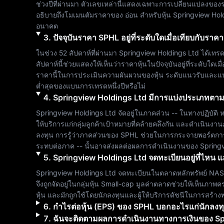
ช่วงปีที่ผ่านมา ตัวเลขเหล่านี้แสดงเฉพาะการเปลี่ยนแปลงของร
อธิบายถึงโมเมนตัมราคาของ 
อ่อน
 สำหรับหุ้น 
Springview Hol
อนาคต
3
.
ปัจจุบันราคา
SPHL
อยู่ที่ระดับใดเมื่อเทียบกับรา
ในช่วง 52 สัปดาห์ที่ผ่านมา 
Springview Holdings Ltd
 ได้เทรด
สัปดาห์นี้ช่วยแสดงให้เห็นว่าราคาหุ้นในปัจจุบันอยู่ที่ระดับใด
ราคานี้ในการประเมินความผันผวนของหุ้น ระดับแนวรับและแนวต
ต่ำสุดของแบนการเทรดหนึ่งปีหรือไม่
4
.
Springview Holdings Ltd
มีการแบ่งประเภทตา
Springview Holdings Ltd
 จัดอยู่ในภาคส่วน 
--
 ในทางปฏิบัติ
ให้บริการแก่กลุ่มลูกค้าเป้าหมายที่คล้ายคลึงกัน และดำเนินงา
ลงทุน การรู้ว่าภาคส่วนของ 
SPHL
 ช่วยในการกระจายพอร์ตการล
ระทบต่อภาค 
--
 นั้นอาจส่งผลต่อผลการดำเนินงานของ 
Spring
5
.
Springview Holdings Ltd
จดทะเบียนอยู่ที่ไหน แ
Springview Holdings Ltd
 จดทะเบียนในตลาดหลักทรัพย์ 
NA
จึงถูกจัดอยู่ในกลุ่มหุ้น 
Small-cap
 มูลค่าตลาดช่วยให้เห็นภาพ
หุ้น และมักถูกใช้โดยนักลงทุนและผู้ให้บริการดัชนีในการสร
6
.
กำไรต่อหุ้น (EPS) ของ
SPHL
บอกอะไรแก่นักลงทุน
7
.
ฉันจะติดตามผลการดำเนินงานทางการเงินของ
Sp