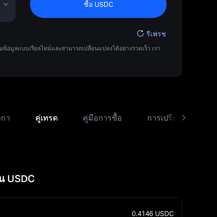
ซื้อ USDC
รีเฟรช
ข้อมูลแบบเรียลไทม์และสามารถเปลี่ยนแปลงได้อย่างรวดเร็ว เรา
งกา
คู่เทรด
คู่มือการซื้อ
การเปรียบเทียบอัตร
็น USDC
0.4146
USDC