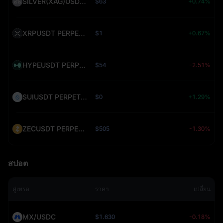
SILVER(XAG)USDT PERPETUAL (SILVER)
$63
+0.74%
XRPUSDT PERPETUAL (XRP)
$1
+0.67%
HYPEUSDT PERPETUAL (HYPE)
$54
-2.51%
SUIUSDT PERPETUAL (SUI)
$0
+1.29%
ZECUSDT PERPETUAL (ZEC)
$505
-1.30%
สปอต
คู่เทรด
ราคา
เปลี่ยน
MX/USDC
$1.630
-0.18%