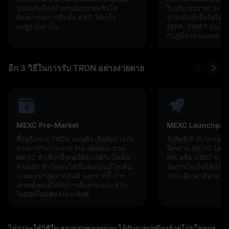
ปลอดภัยที่สุดสำหรับนักเทรดคริปโต
ในปริมาณมาก! ระบบกา
ต้องการแค่การยืนยัน KYC ให้เสร็จ
ชำระเงินที่เชื่อถือได้
สมบูรณ์เท่านั้น
SEPA, SWIFT และเครือข
กับภูมิภาคของคุณ
อีก 3 วิธีในการรับ TRON อย่างง่ายดาย
MEXC Pre-Market
MEXC Launchpad
ซื้อหรือขาย TRON ก่อนที่จะลิสต์อย่างเป็น
รับสิทธิ์เข้าถึงโครงก
ทางการกับการเทรด Pre-Market ของ
ใครผ่าน MEXC Laun
MEXC ตัวเลือกนี้ช่วยให้คุณได้รับโทเค็น
MX หรือ USDT ช่วยใ
ล่วงหน้า ทำให้คุณได้เริ่มต้นก่อนที่โทเค็น
จัดสรรโทเค็นได้ก่อนที่
จะเผยแพร่สู่ตลาดทันที นอกจากนี้ การ
มักจะมีราคาที่สามารถ
เทรดทั้งหมดได้รับการคุ้มครองและชำระ
โดยอัตโนมัติหลังจากลิสต์
ไม่ว่าจะใช้วิธีใด ธุรกรรมของคุณจะได้รับการปกป้องด้วยโปรโตคอล