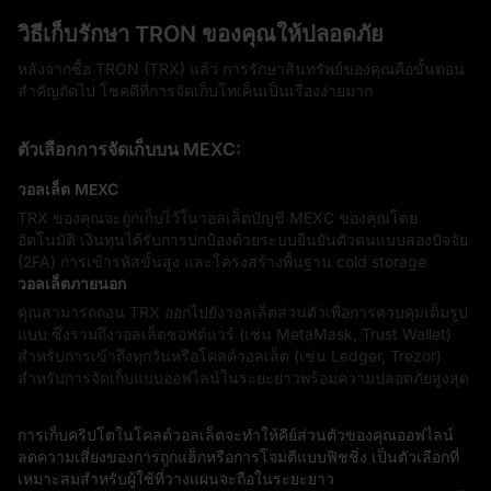
วิธีเก็บรักษา TRON ของคุณให้ปลอดภัย
หลังจากซื้อ TRON (TRX) แล้ว การรักษาสินทรัพย์ของคุณคือขั้นตอน
สำคัญถัดไป โชคดีที่การจัดเก็บโทเค็นเป็นเรื่องง่ายมาก
ตัวเลือกการจัดเก็บบน MEXC:
วอลเล็ต MEXC
TRX ของคุณจะถูกเก็บไว้ในวอลเล็ตบัญชี MEXC ของคุณโดย
อัตโนมัติ เงินทุนได้รับการปกป้องด้วยระบบยืนยันตัวตนแบบสองปัจจัย
(2FA) การเข้ารหัสขั้นสูง และโครงสร้างพื้นฐาน cold storage
วอลเล็ตภายนอก
คุณสามารถถอน TRX ออกไปยังวอลเล็ตส่วนตัวเพื่อการควบคุมเต็มรูป
แบบ ซึ่งรวมถึงวอลเล็ตซอฟต์แวร์ (เช่น MetaMask, Trust Wallet)
สำหรับการเข้าถึงทุกวันหรือโคลด์วอลเล็ต (เช่น Ledger, Trezor)
สำหรับการจัดเก็บแบบออฟไลน์ในระยะยาวพร้อมความปลอดภัยสูงสุด
การเก็บคริปโตในโคลด์วอลเล็ตจะทำให้คีย์ส่วนตัวของคุณออฟไลน์
ลดความเสี่ยงของการถูกแฮ็กหรือการโจมตีแบบฟิชชิ่ง เป็นตัวเลือกที่
เหมาะสมสำหรับผู้ใช้ที่วางแผนจะถือในระยะยาว