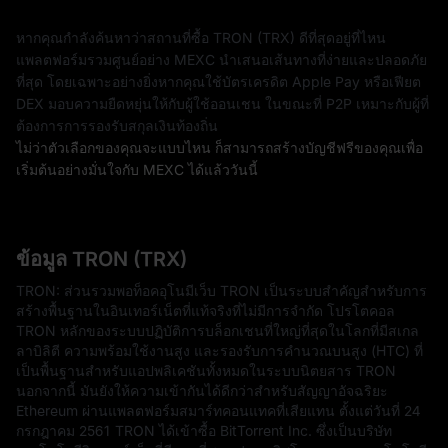
หากคุณกำลังค้นหาว่าสถานที่ซื้อ TRON (TRX) ดีที่สุดอยู่ที่ไหน
แพลตฟอร์มรวมศูนย์อย่าง MEXC นำเสนอเส้นทางที่ง่ายและปลอดภัย
ที่สุด โดยเฉพาะอย่างยิ่งหากคุณใช้บัตรเครดิต Apple Pay หรือเฟียต
DEX มอบความยืดหยุ่นให้กับผู้ใช้ออนเชน ในขณะที่ P2P เหมาะกับผู้ที่
ต้องการการรองรับสกุลเงินท้องถิ่น
ไม่ว่าตัวเลือกของคุณจะแบบไหน ก็สามารถสร้างบัญชีฟรีของคุณเพื่อ
เริ่มต้นอย่างมั่นใจกับ MEXC ได้แล้ววันนี้
ข้อมูล TRON (TRX)
TRON: ส่วนรวมพอท็อคอุโนมีเว็บ TRON เป็นระบบสำคัญสำหรับการ
สร้างพื้นฐานในอินเทอร์เน็ตที่แท้จริงที่ไม่มีการจำกัด โปรโตคอล
TRON หลักของระบบปฏิบัติการบล็อกเชนที่ใหญ่ที่สุดในโลกที่มีสเกล
ลาบิลิตี ความพร้อมใช้งานสูง และรองรับการคำนวณบนสูง (HTC) ที่
เป็นพื้นฐานสำหรับแอปพลิเคชันทั้งหมดในระบบนิตยสาร TRON
นอกจากนี้ มันยังให้ความเข้ากันได้ดีกว่าสำหรับสัญญาอัจฉริยะ
Ethereum ผ่านแพลตฟอร์มสมาร์ทคอนแทคที่เสียแทน ตั้งแต่วันที่ 24
กรกฎาคม 2561 TRON ได้เข้าซื้อ BitTorrent Inc. ซึ่งเป็นบริษัท