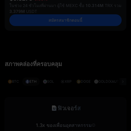
ในช่วง 24 ชั่วโมงที่ผ่านมา ผู้ใช้ MEXC ซื้อ
10.314M
TRX รวม
3.379M
USDT
สมัครสมาชิกตอนนี้
สภาพคล่องที่ครอบคลุม
BTC
ETH
SOL
XRP
DOGE
GOLD(XAUT)
S
ฟิวเจอร์ส
1.3x ของเพื่อนอุตสาหกรรม