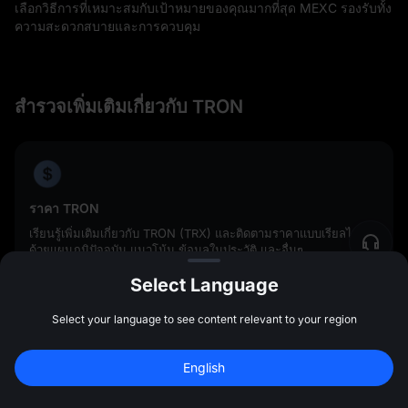
เลือกวิธีการที่เหมาะสมกับเป้าหมายของคุณมากที่สุด MEXC รองรับทั้ง
ความสะดวกสบายและการควบคุม
สำรวจเพิ่มเติมเกี่ยวกับ TRON
ราคา TRON
เรียนรู้เพิ่มเติมเกี่ยวกับ TRON (TRX) และติดตามราคาแบบเรียลไทม์
ด้วยแผนภูมิปัจจุบัน แนวโน้ม ข้อมูลในประวัติ และอื่นๆ
Select Language
Select your language to see content relevant to your region
การคาดการณ์ราคา TRON
สำรวจการคาดการณ์ TRX ข้อมูลเชิงเทคนิค และความรู้สึกของตลาด
English
สมัครเพื่อรับโบนัส 
10,000 USDT
เพื่อทำความเข้าใจให้ดีขึ้นว่า TRON จะมีแนวโน้มอย่างไร
สมัคร
47:59:48