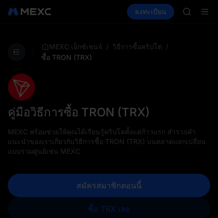
GOLD(X
ซื้อคริปโต
ตลาด
สปอต
ลงทะเบียน
ฟิวเจอร์ส
AAOI
E
SPCX
SKYAI
สมัครสมาช
SPCX พุ่ง
/
/
MEXC เอ็กซ์เชนจ์
วิธีการซื้อคริปโต
GOLD(X
ซื้อ TRON (TRX)
AAOI
SKYAI
สมัครสมาช
SPCX พุ่ง
คู่มือวิธีการซื้อ TRON (TRX)
MEXC พร้อมช่วยให้คุณได้เรียนรู้คริปโตตั้งแต่ก้าวแรก สำรวจคำ
แนะนำของเราเกี่ยวกับวิธีการซื้อ TRON (TRX) บนตลาดแลกเปลี่ยน
แบบรวมศูนย์เช่น MEXC
สมัครสมาชิกตอนนี้
ซื้อ TRX เลย