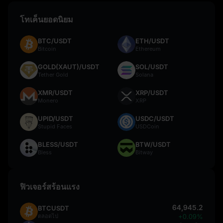
โทเค็นยอดนิยม
BTC/USDT
ETH/USDT
Bitcoin
Ethereum
GOLD(XAUT)/USDT
SOL/USDT
Tether Gold
Solana
XMR/USDT
XRP/USDT
Monero
XRP
UPID/USDT
USDC/USDT
Stupid Faces
USDCoin
BLESS/USDT
BTW/USDT
Bless
Bitway
ฟิวเจอร์สร้อนแรง
64,945.2
BTCUSDT
ตลอดไป
+0.09%