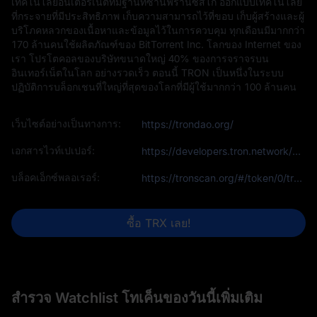
เทคโนโลยีอินเตอร์เน็ตที่มีฐานที่ซานฟรานซิสโก ออกแบบเทคโนโลยี
ที่กระจายที่มีประสิทธิภาพ เก็บความสามารถไว้ที่ขอบ เก็บผู้สร้างและผู้
บริโภคหลวกของเนื้อหาและข้อมูลไว้ในการควบคุม ทุกเดือนมีมากกว่า
170 ล้านคนใช้ผลิตภัณฑ์ของ BitTorrent Inc. โลกของ Internet ของ
เรา โปรโตคอลของบริษัทขนาดใหญ่ 40% ของการจราจรบน
อินเทอร์เน็ตในโลก อย่างรวดเร็ว ตอนนี้ TRON เป็นหนึ่งในระบบ
ปฏิบัติการบล็อกเชนที่ใหญ่ที่สุดของโลกที่มีผู้ใช้มากกว่า 100 ล้านคน
เว็บไซต์อย่างเป็นทางการ:
https://trondao.org/
เอกสารไวท์เปเปอร์:
https://developers.tron.network/docs
บล็อคเอ็กซ์พลอเรอร์:
https://tronscan.org/#/token/0/transfers
ซื้อ TRX เลย!
สำรวจ Watchlist โทเค็นของวันนี้เพิ่มเติม