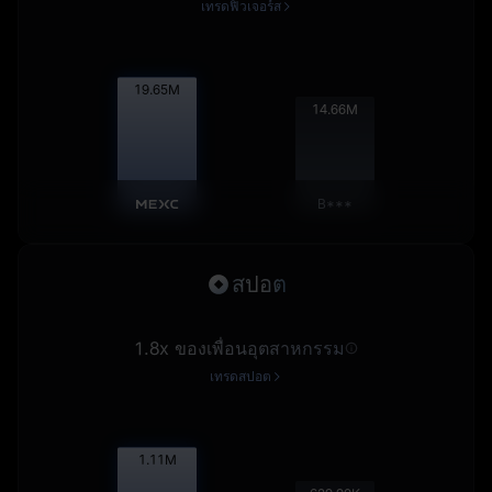
เทรดฟิวเจอร์ส
19.67
M
14.68
M
B***
สปอต
1.8x ของเพื่อนอุตสาหกรรม
เทรดสปอต
1.11
M