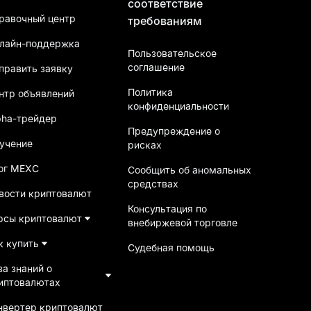
соответствие
ы сочтет аномальными. В случае таких
равочный центр
требованиям
из события и аннулировать любые награды.
упке или продаже каких-либо продуктов. Цифровые
лайн-поддержка
Пользовательское
ть неликвидными. Они подходят только для
соглашение
править заявку
 участники несут полную ответственность за свои
не являются надежным индикатором будущих
Политика
нтр объявлений
конфиденциальности
пособны нести. Перед совершением любой
pha-трейдер
олерантность к риску, а также при необходимости
Предупреждение о
учение
рисках
трению изменять, приостанавливать или
ог MEXC
Сообщить об аномальных
средствах
сы, пожалуйста, обращайтесь в Службу поддержки
вости криптовалют
Консультация по
рсы криптовалют
внебиржевой торговле
к купить
Судебная помощь
за знаний о
иптовалютах
нвертер криптовалют