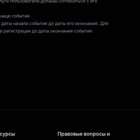
луги пользователи должны согласиться с его
анице события.
 даты начала события до даты его окончания. Для
а регистрации до даты окончания события.
ии.
 аккаунтов, отмеченных системой контроля рисков
информации о регионах с ограничениями,
яться отдельные комиссии, включая, помимо
х площадок, регуляторные комиссии, а также
тите [Часто задаваемые вопросы о ваучерах на
сурсы
Правовые вопросы и
ием объемом с помощью скриптов или ботов,