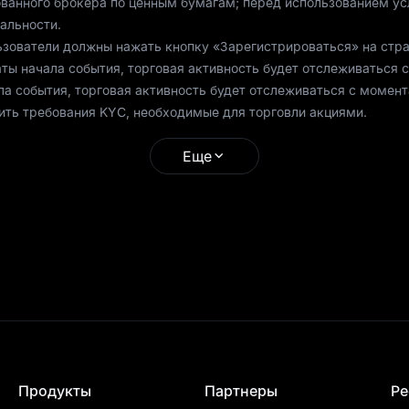
ованного брокера по ценным бумагам; перед использованием ус
альности.
льзователи должны нажать кнопку «Зарегистрироваться» на стр
ты начала события, торговая активность будет отслеживаться с
а события, торговая активность будет отслеживаться с момент
ить требования KYC, необходимые для торговли акциями.
 пользователи API не имеют права участвовать в данном событ
Еще
нах. Пользователи из регионов с ограничениями или владельцы
частвовать в данном событии. Для получения более подробной 
нием.
миссии платформы. К пользователям по-прежнему могут примен
FINRA за торговую активность (TAF), комиссии бирж и торговы
ндарных дней после окончания события.
акции США должны быть обменены самими пользователями. Посе
 исключительно на основе системных записей платформы.
соблюдать Условия предоставления услуг MEXC.
Продукты
Партнеры
Ре
иваются: самоторговлей, фиктивной торговлей, манипулирован