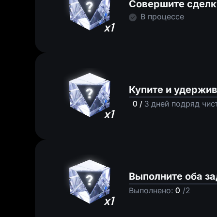
Совершите сделк
В процессе
x1
Купите и удержи
0
/
3
дней подряд чис
x1
Выполните оба за
Выполнено
:
0
/
2
x1