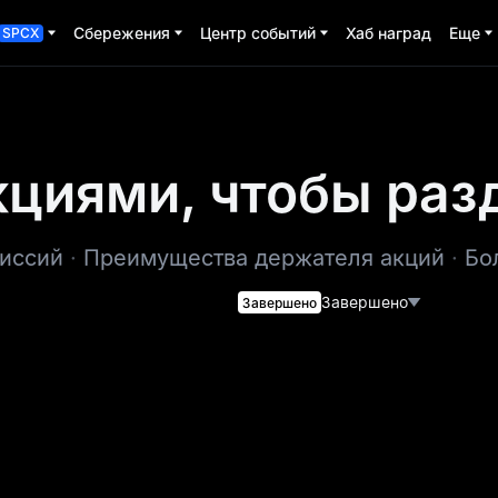
Сбережения
Центр событий
Хаб наград
Еще
SPCX
кциями, чтобы раз
иссий
·
Преимущества держателя акций
·
Бо
Завершено
Завершено
Событие начинается
2026-06-01 09:00
Событие заканчивается
2026-06-15 09:00